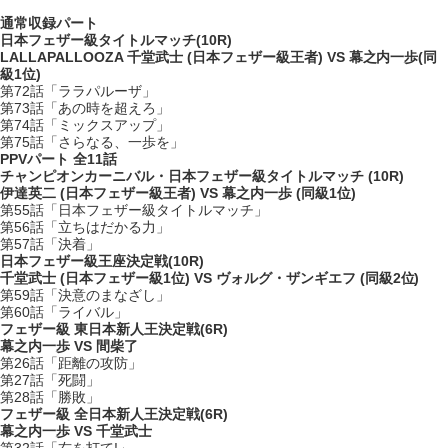
通常収録パート
日本フェザー級タイトルマッチ(10R)
LALLAPALLOOZA 千堂武士 (日本フェザー級王者) VS 幕之内一歩(同
級1位)
第72話「ララパルーザ」
第73話「あの時を超えろ」
第74話「ミックスアップ」
第75話「さらなる、一歩を」
PPVパート 全11話
チャンピオンカーニバル・日本フェザー級タイトルマッチ (10R)
伊達英二 (日本フェザー級王者) VS 幕之内一歩 (同級1位)
第55話「日本フェザー級タイトルマッチ」
第56話「立ちはだかる力」
第57話「決着」
日本フェザー級王座決定戦(10R)
千堂武士 (日本フェザー級1位) VS ヴォルグ・ザンギエフ (同級2位)
第59話「決意のまなざし」
第60話「ライバル」
フェザー級 東日本新人王決定戦(6R)
幕之内一歩 VS 間柴了
第26話「距離の攻防」
第27話「死闘」
第28話「勝敗」
フェザー級 全日本新人王決定戦(6R)
幕之内一歩 VS 千堂武士