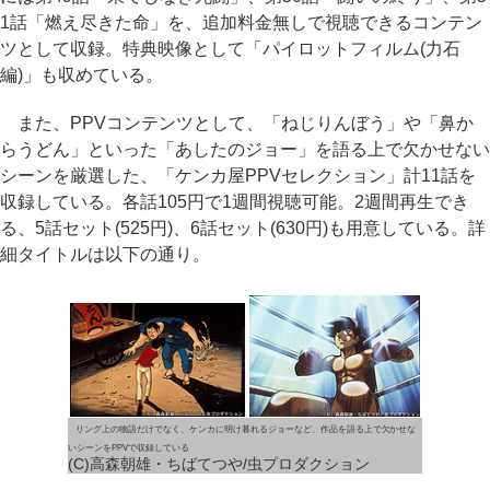
1話「燃え尽きた命」を、追加料金無しで視聴できるコンテン
ツとして収録。特典映像として「パイロットフィルム(力石
編)」も収めている。
また、PPVコンテンツとして、「ねじりんぼう」や「鼻か
らうどん」といった「あしたのジョー」を語る上で欠かせない
シーンを厳選した、「ケンカ屋PPVセレクション」計11話を
収録している。各話105円で1週間視聴可能。2週間再生でき
る、5話セット(525円)、6話セット(630円)も用意している。詳
細タイトルは以下の通り。
リング上の物語だけでなく、ケンカに明け暮れるジョーなど、作品を語る上で欠かせな
いシーンをPPVで収録している
(C)高森朝雄・ちばてつや/虫プロダクション