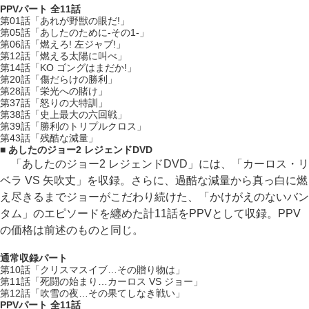
PPVパート 全11話
第01話「あれが野獣の眼だ!」
第05話「あしたのために-その1-」
第06話「燃えろ! 左ジャブ!」
第12話「燃える太陽に叫べ」
第14話「KO ゴングはまだか!」
第20話「傷だらけの勝利」
第28話「栄光への賭け」
第37話「怒りの大特訓」
第38話「史上最大の六回戦」
第39話「勝利のトリプルクロス」
第43話「残酷な減量」
■ あしたのジョー2 レジェンドDVD
「あしたのジョー2 レジェンドDVD」には、「カーロス・リ
ベラ VS 矢吹丈」を収録。さらに、過酷な減量から真っ白に燃
え尽きるまでジョーがこだわり続けた、「かけがえのないバン
タム」のエピソードを纏めた計11話をPPVとして収録。PPV
の価格は前述のものと同じ。
通常収録パート
第10話「クリスマスイブ…その贈り物は」
第11話「死闘の始まり…カーロス VS ジョー」
第12話「吹雪の夜…その果てしなき戦い」
PPVパート 全11話