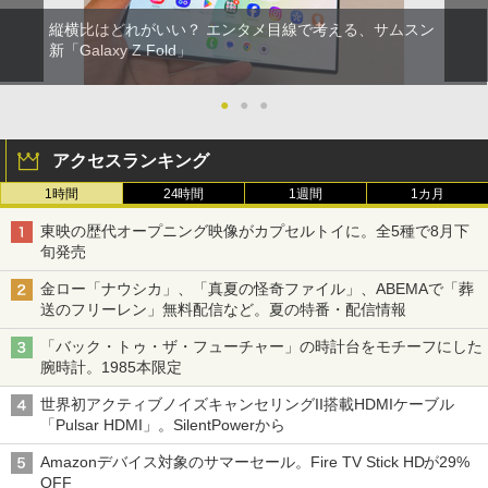
縦横比はどれがいい？ エンタメ目線で考える、サムスン
新「Galaxy Z Fold」
●
●
●
アクセスランキング
1時間
24時間
1週間
1カ月
東映の歴代オープニング映像がカプセルトイに。全5種で8月下
旬発売
金ロー「ナウシカ」、「真夏の怪奇ファイル」、ABEMAで「葬
送のフリーレン」無料配信など。夏の特番・配信情報
「バック・トゥ・ザ・フューチャー」の時計台をモチーフにした
腕時計。1985本限定
世界初アクティブノイズキャンセリングII搭載HDMIケーブル
「Pulsar HDMI」。SilentPowerから
Amazonデバイス対象のサマーセール。Fire TV Stick HDが29%
OFF