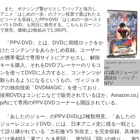
また、ボクシング繋がりとしてバップと強力し、
アニメ「はじめの一歩」のファン投票で選ばれたエ
ピソードを収録したPPV-DVD「はじめの一歩ベスト
バウトDVD」も同日に発売する。こちらもローソン
で発売。価格は2枚組みで1,380円。
「PPV-DVD」とは、DVDに視聴ロックをか
けたコンテンツをあらかじめ収録。ユーザー
が携帯電話で専用サイトにアクセスし、解除
はじめの一歩ベストバウト
キーを購入。それをDVDプレーヤーのリモコ
DVD
ンを使ってDVDに入力すると、コンテンツが
(C)森川ジョージ/
講談社・バップ・
観られるようになるというもの。ヴィジョネ
NTV
アの独自技術「DVDMAGIC」を使っており、
採用DVDはコンビニなどで販売されているほか、Amazon.co.j
p内にて専用のPPV-DVDコーナーも開設されている。
「あしたのジョー」のPPV-DVDは2種類用意。「あしたの
ジョーレジェンドDVD」には、日本アニメ史に残る一戦とし
て語り継がれている「力石徹 VS 矢吹丈」を完全収録。具体的
には第49話「果てしなき死闘」、第50話「闘いの終り」、第5