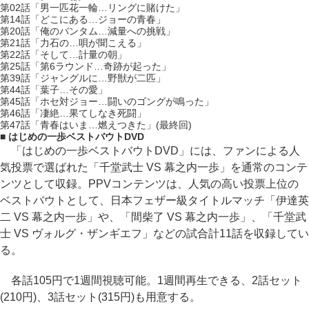
第02話「男一匹花一輪…リングに賭けた」
第14話「どこにある…ジョーの青春」
第20話「俺のバンタム…減量への挑戦」
第21話「力石の…唄が聞こえる」
第22話「そして…計量の朝」
第25話「第6ラウンド…奇跡が起った」
第39話「ジャングルに…野獣が二匹」
第44話「葉子…その愛」
第45話「ホセ対ジョー…闘いのゴングが鳴った」
第46話「凄絶…果てしなき死闘」
第47話「青春はいま…燃えつきた」(最終回)
■ はじめの一歩ベストバウトDVD
「はじめの一歩ベストバウトDVD」には、ファンによる人
気投票で選ばれた「千堂武士 VS 幕之内一歩」を通常のコンテ
ンツとして収録。PPVコンテンツは、人気の高い投票上位の
ベストバウトとして、日本フェザー級タイトルマッチ「伊達英
二 VS 幕之内一歩」や、「間柴了 VS 幕之内一歩」、「千堂武
士 VS ヴォルグ・ザンギエフ」などの試合計11話を収録してい
る。
各話105円で1週間視聴可能。1週間再生できる、2話セット
(210円)、3話セット(315円)も用意する。