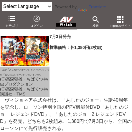
Powered by
Translate
「あしたのジョー」生誕40周年記念、PPV-DVDがローソンで発売
カテゴリ
ログイン
検索
Impressサイト
－力石徹戦など収録し、2枚で1,380円。「はじめの一歩」も
7月3日発売
標準価格：各1,380円(2枚組)
左が「あしたのジョーレジェンドDVD」、右
が「あしたのジョー2 レジェンドDVD」
(C)高森朝雄・ちばてつや/
虫プロダクション
(C)高森朝雄・ちばてつや/
講談社・TMS
ヴィジョネア株式会社は、「あしたのジョー」生誕40周年
を記念し、ローソン特別企画のPPV機能付DVD「あしたのジ
ョー レジェンドDVD」、「あしたのジョー2 レジェンドDV
D」を発売。どちらも2枚組み、1,380円で7月3日から、全国の
ローソンにて先行販売される。