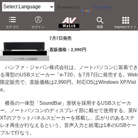
Powered by
Translate
ハンファ、ノートPCに載せる薄型USBスピーカー
カテゴリ
ログイン
検索
Impressサイト
－NXTスピーカー搭載。USB 1本で音声入力/給電
7月7日発売
直販価格：2,990円
ノートPCへの装着例
ハンファ・ジャパン株式会社は、ノートパソコンに装着でき
る薄型のUSBスピーカー「e-T20」を7月7日に発売する。Web
限定販売で、直販価格は2,990円。対応OSはWindows XP/Vist
a。
横長の一体型「SoundBar」形状を採用するUSBスピーカ
ー。ノートパソコンのディスプレイ部に載せて使用する。英N
XTのフラットパネルスピーカーを搭載し、広がりのあるステ
レオ再生が行なえるという。音声入力と給電は1本のUSBケー
ブルで行なう。