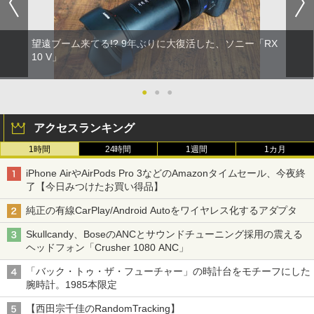
望遠ブーム来てる!? 9年ぶりに大復活した、ソニー「RX
10 V」
●
●
●
アクセスランキング
1時間
24時間
1週間
1カ月
iPhone AirやAirPods Pro 3などのAmazonタイムセール、今夜終
了【今日みつけたお買い得品】
純正の有線CarPlay/Android Autoをワイヤレス化するアダプタ
Skullcandy、BoseのANCとサウンドチューニング採用の震える
ヘッドフォン「Crusher 1080 ANC」
「バック・トゥ・ザ・フューチャー」の時計台をモチーフにした
腕時計。1985本限定
【西田宗千佳のRandomTracking】