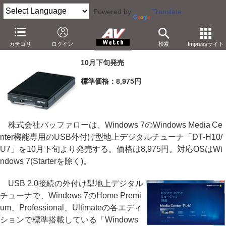
Powered by
Translate
バッファロー、Windows 7専用のUSB地デジチューナ
カテゴリ
ログイン
検索
Impressサイト
－Windows Media Centerを利用。8,975円
10月下旬発売
標準価格：8,975円
株式会社バッファローは、Windows 7のWindows Media Ce
nter機能専用のUSB外付け型地上デジタルチューナ「DT-H10/
U7」を10月下旬より発売する。価格は8,975円。対応OSはWi
ndows 7(Starterを除く)。
USB 2.0接続の外付け型地上デジタル
チューナで、Windows 7のHome Premi
um、Professional、Ultimateの各エディ
ションで標準搭載している「Windows