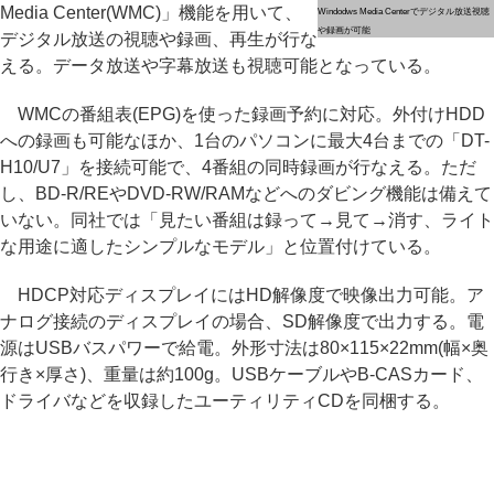
Media Center(WMC)」機能を用いて、
Windodws Media Centerでデジタル放送視聴
や録画が可能
デジタル放送の視聴や録画、再生が行な
える。データ放送や字幕放送も視聴可能となっている。
WMCの番組表(EPG)を使った録画予約に対応。外付けHDD
への録画も可能なほか、1台のパソコンに最大4台までの「DT-
H10/U7」を接続可能で、4番組の同時録画が行なえる。ただ
し、BD-R/REやDVD-RW/RAMなどへのダビング機能は備えて
いない。同社では「見たい番組は録って→見て→消す、ライト
な用途に適したシンプルなモデル」と位置付けている。
HDCP対応ディスプレイにはHD解像度で映像出力可能。ア
ナログ接続のディスプレイの場合、SD解像度で出力する。電
源はUSBバスパワーで給電。外形寸法は80×115×22mm(幅×奥
行き×厚さ)、重量は約100g。USBケーブルやB-CASカード、
ドライバなどを収録したユーティリティCDを同梱する。