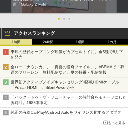
新「Galaxy Z Fold」
●
●
●
アクセスランキング
1時間
24時間
1週間
1カ月
東映の歴代オープニング映像がカプセルトイに。全5種で8月下
旬発売
金ロー「ナウシカ」、「真夏の怪奇ファイル」、ABEMAで「葬
送のフリーレン」無料配信など。夏の特番・配信情報
世界初アクティブノイズキャンセリングII搭載HDMIケーブル
「Pulsar HDMI」。SilentPowerから
「バック・トゥ・ザ・フューチャー」の時計台をモチーフにした
腕時計。1985本限定
純正の有線CarPlay/Android Autoをワイヤレス化するアダプタ
もっと見る