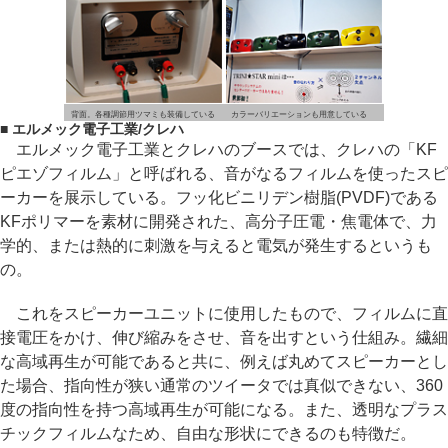
背面。各種調節用ツマミも装備している
カラーバリエーションも用意している
■ エルメック電子工業/クレハ
エルメック電子工業とクレハのブースでは、クレハの「KF
ピエゾフィルム」と呼ばれる、音がなるフィルムを使ったスピ
ーカーを展示している。フッ化ビニリデン樹脂(PVDF)である
KFポリマーを素材に開発された、高分子圧電・焦電体で、力
学的、または熱的に刺激を与えると電気が発生するというも
の。
これをスピーカーユニットに使用したもので、フィルムに直
接電圧をかけ、伸び縮みをさせ、音を出すという仕組み。繊細
な高域再生が可能であると共に、例えば丸めてスピーカーとし
た場合、指向性が狭い通常のツイータでは真似できない、360
度の指向性を持つ高域再生が可能になる。また、透明なプラス
チックフィルムなため、自由な形状にできるのも特徴だ。