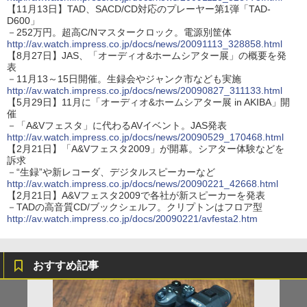
【11月13日】TAD、SACD/CD対応のプレーヤー第1弾「TAD-
D600」
－252万円。超高C/Nマスタークロック。電源別筐体
http://av.watch.impress.co.jp/docs/news/20091113_328858.html
【8月27日】JAS、「オーディオ&ホームシアター展」の概要を発
表
－11月13～15日開催。生録会やジャンク市なども実施
http://av.watch.impress.co.jp/docs/news/20090827_311133.html
【5月29日】11月に「オーディオ&ホームシアター展 in AKIBA」開
催
－「A&Vフェスタ」に代わるAVイベント。JAS発表
http://av.watch.impress.co.jp/docs/news/20090529_170468.html
【2月21日】「A&Vフェスタ2009」が開幕。シアター体験などを
訴求
－“生録”や新レコーダ、デジタルスピーカーなど
http://av.watch.impress.co.jp/docs/news/20090221_42668.html
【2月21日】A&Vフェスタ2009で各社が新スピーカーを発表
－TADの高音質CD/ブックシェルフ。クリプトンはフロア型
http://av.watch.impress.co.jp/docs/20090221/avfesta2.htm
おすすめ記事