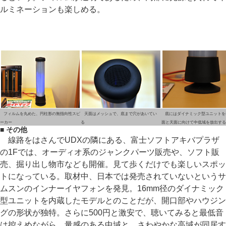
ルミネーションも楽しめる。
フィルムを丸めた、円柱形の無指向性スピ
天面はメッシュで、底まで穴があいてい
底にはダイナミック型ユニットを
ーカー
る
面と天面に向けて中低域を放出する
■ その他
線路をはさんでUDXの隣にある、富士ソフトアキバプラザ
の1Fでは、オーディオ系のジャンクパーツ販売や、ソフト販
売、掘り出し物市なども開催。見て歩くだけでも楽しいスポッ
トになっている。取材中、日本では発売されていないというサ
ムスンのインナーイヤフォンを発見。16mm径のダイナミック
型ユニットを内蔵したモデルとのことだが、開口部やハウジン
グの形状が独特。さらに500円と激安で、聴いてみると最低音
は控えめながら、量感のある中域と、さわやかな高域が同居す