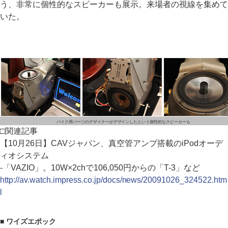
う、非常に個性的なスピーカーも展示。来場者の視線を集めて
いた。
バイク用パーツのデザイナーがデザインしたという個性的なスピーカーも
□関連記事
【10月26日】CAVジャパン、真空管アンプ搭載のiPodオーデ
ィオシステム
-「VAZIO」。10W×2chで106,050円からの「T-3」など
http://av.watch.impress.co.jp/docs/news/20091026_324522.htm
l
■ ワイズエポック