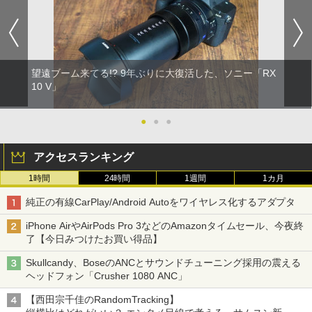
望遠ブーム来てる!? 9年ぶりに大復活した、ソニー「RX
10 V」
●
●
●
アクセスランキング
1時間
24時間
1週間
1カ月
純正の有線CarPlay/Android Autoをワイヤレス化するアダプタ
iPhone AirやAirPods Pro 3などのAmazonタイムセール、今夜終
了【今日みつけたお買い得品】
Skullcandy、BoseのANCとサウンドチューニング採用の震える
ヘッドフォン「Crusher 1080 ANC」
【西田宗千佳のRandomTracking】