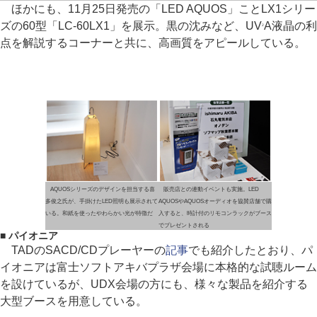
ほかにも、11月25日発売の「LED AQUOS」ことLX1シリー
ズの60型「LC-60LX1」を展示。黒の沈みなど、UV
A液晶の利
2
点を解説するコーナーと共に、高画質をアピールしている。
AQUOSシリーズのデザインを担当する喜
販売店との連動イベントも実施。LED
多俊之氏が、手掛けたLED照明も展示されて
AQUOSやAQUOSオーディオを協賛店舗で購
いる。和紙を使ったやわらかい光が特徴だ
入すると、時計付のリモコンラックがブース
でプレゼントされる
■ パイオニア
TADのSACD/CDプレーヤーの
記事
でも紹介したとおり、パ
イオニアは富士ソフトアキバプラザ会場に本格的な試聴ルーム
を設けているが、UDX会場の方にも、様々な製品を紹介する
大型ブースを用意している。