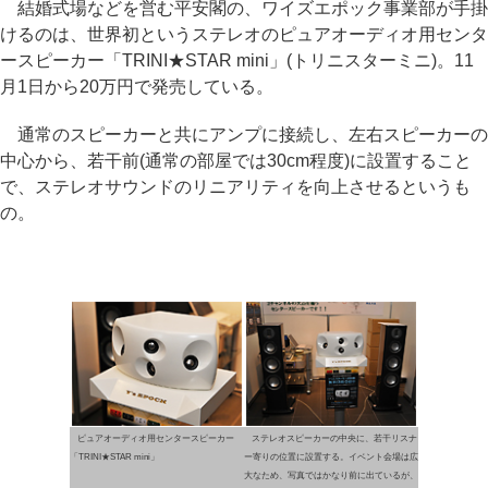
結婚式場などを営む平安閣の、ワイズエポック事業部が手掛
けるのは、世界初というステレオのピュアオーディオ用センタ
ースピーカー「TRINI★STAR mini」(トリニスターミニ)。11
月1日から20万円で発売している。
通常のスピーカーと共にアンプに接続し、左右スピーカーの
中心から、若干前(通常の部屋では30cm程度)に設置すること
で、ステレオサウンドのリニアリティを向上させるというも
の。
ピュアオーディオ用センタースピーカー
ステレオスピーカーの中央に、若干リスナ
「TRINI★STAR mini」
ー寄りの位置に設置する。イベント会場は広
大なため、写真ではかなり前に出ているが、