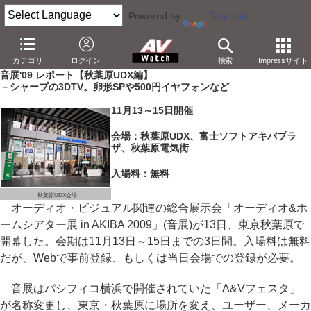
Powered by
Translate
AV Watch
イベント
音展
2009
カテゴリ
ログイン
検索
Impressサイト
音展'09 レポート【秋葉原UDX編】
－シャープの3DTV。卵形SPや500円イヤフォンなど
11月13～15日開催
会場：秋葉原UDX、富士ソフトアキバプラ
ザ、秋葉原電気街
入場料：無料
秋葉原UDX会場
オーディオ・ビジュアル関連の総合展示会「オーディオ&ホ
ームシアター展 in AKIBA 2009」(音展)が13日、東京秋葉原で
開幕した。会期は11月13日～15日までの3日間。入場料は無料
だが、Webで事前登録、もしくは当日会場での登録が必要。
音展はパシフィコ横浜で開催されていた「A&Vフェスタ」
が名称変更し、東京・秋葉原に場所を変え、ユーザー、メーカ