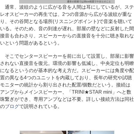
通常の部屋では30cm程度で十分とのこと
通常、波紋のように広がる音を人間は耳にしているが、ステ
レオスピーカーの再生では、2つの音源から広がる波紋が重な
り、その谷間となる場所(リスニングポイント)で音楽を聴いて
いる。そのため、音の到達が遅れ、部屋の壁などに反射した間
接音も合わさり、スピーカーからの直接音を十分に聴き取れな
いという問題があるという。
そこでセンタースピーカーを前に出して設置し、部屋に影響
されない直接音を復元。環境の影響も低減し、中央定位も明瞭
になるというのが基本的な考え方だ。スピーカーには角度や配
置の異なる4つのユニットを内蔵しており、長年の研究や試聴
モニターの統計から割り出された配置/個数だという。接続は
アンプからメインスピーカー、「TRINI★STAR mini」へと数
珠繋ぎができ、専用アンプなどは不要。詳しい接続方法は同社
の
ブログ
で説明されている。