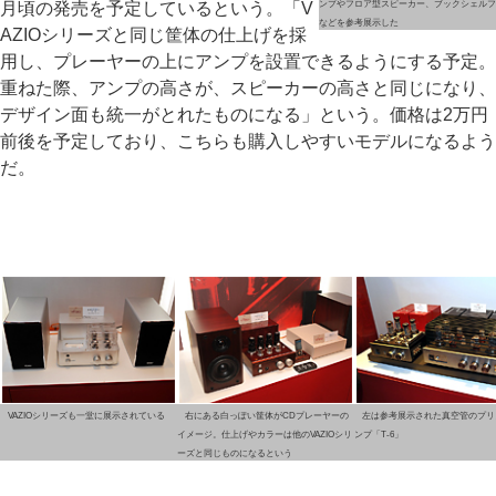
月頃の発売を予定しているという。「V
ンプやフロア型スピーカー、ブックシェルフ
などを参考展示した
AZIOシリーズと同じ筐体の仕上げを採
用し、プレーヤーの上にアンプを設置できるようにする予定。
重ねた際、アンプの高さが、スピーカーの高さと同じになり、
デザイン面も統一がとれたものになる」という。価格は2万円
前後を予定しており、こちらも購入しやすいモデルになるよう
だ。
VAZIOシリーズも一堂に展示されている
右にある白っぽい筐体がCDプレーヤーの
左は参考展示された真空管のプリ
イメージ。仕上げやカラーは他のVAZIOシリ
ンプ「T-6」
ーズと同じものになるという