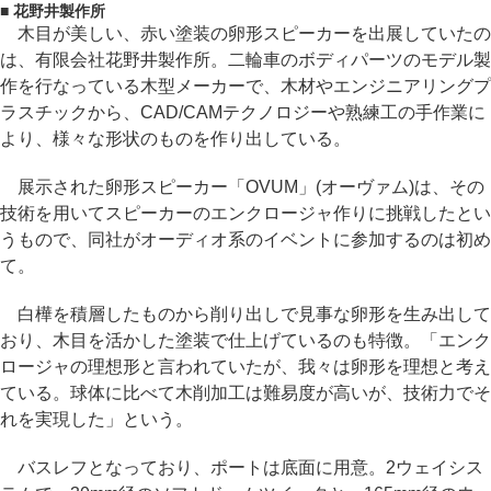
■ 花野井製作所
木目が美しい、赤い塗装の卵形スピーカーを出展していたの
は、有限会社花野井製作所。二輪車のボディパーツのモデル製
作を行なっている木型メーカーで、木材やエンジニアリングプ
ラスチックから、CAD/CAMテクノロジーや熟練工の手作業に
より、様々な形状のものを作り出している。
展示された卵形スピーカー「OVUM」(オーヴァム)は、その
技術を用いてスピーカーのエンクロージャ作りに挑戦したとい
うもので、同社がオーディオ系のイベントに参加するのは初め
て。
白樺を積層したものから削り出しで見事な卵形を生み出して
おり、木目を活かした塗装で仕上げているのも特徴。「エンク
ロージャの理想形と言われていたが、我々は卵形を理想と考え
ている。球体に比べて木削加工は難易度が高いが、技術力でそ
れを実現した」という。
バスレフとなっており、ポートは底面に用意。2ウェイシス