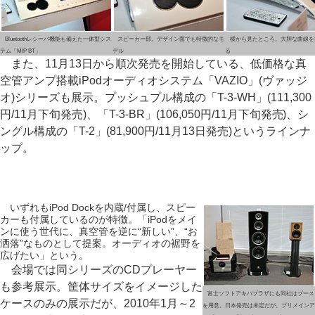
Bluetoothレシーバ機能も備えた一体型シス
スピーカー部。デザイン面でも特徴的なモ
横から見たところ。大胆な曲線を
テム「MIP BT」
デル
る
また、11月13日から順次発売を開始している、低価格な真
空管アンプ搭載iPodオーディオシステム「VAZIO」(ヴァッジ
オ)シリーズも展示。プッシュプル構成の「T-3-WH」(111,300
円/11月下旬発売)、「T-3-BR」(106,050円/11月下旬発売)、シ
ングル構成の「T-2」(81,900円/11月13日発売)というラインナ
ップ。
いずれもiPod Dockを内蔵/付属し、スピー
カーも付属しているのが特徴。「iPodをメイ
ンに使う世代に、真空管を逆に“新しい”、“お
洒落”なものとして提案。オーディオの裾野を
広げたい」という。
会場では同シリーズのCDプレーヤー
も参考展示。筐体サイズをイメージした
富士ソフトアキバプラザにも同社はブース
ケースのみの展示だが、2010年1月～2
を用意。日本発売は未定だが、プリメインア