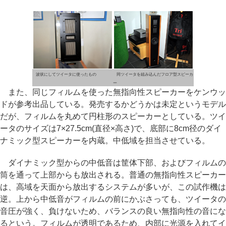
波状にしてツイータに使ったもの
同ツイータを組み込んだフロア型スピーカ
ー
また、同じフィルムを使った無指向性スピーカーをケンウッ
ドが参考出品している。発売するかどうかは未定というモデル
だが、フィルムを丸めて円柱形のスピーカーとしている。ツイ
ータのサイズは7×27.5cm(直径×高さ)で、底部に8cm径のダイ
ナミック型スピーカーを内蔵。中低域を担当させている。
ダイナミック型からの中低音は筐体下部、およびフィルムの
筒を通って上部からも放出される。普通の無指向性スピーカー
は、高域を天面から放出するシステムが多いが、この試作機は
逆。上から中低音がフィルムの前にかぶさっても、ツイータの
音圧が強く、負けないため、バランスの良い無指向性の音にな
るという。フィルムが透明であるため、内部に光源を入れてイ