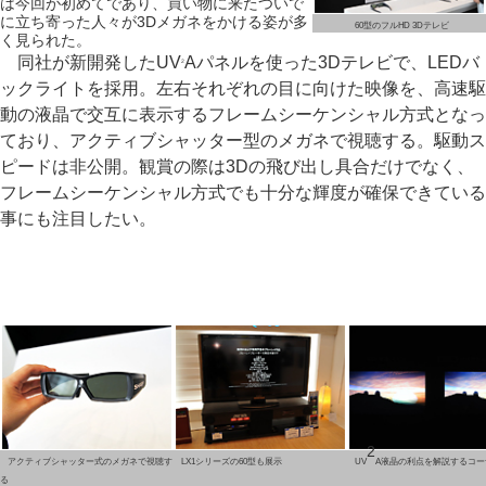
は今回が初めてであり、買い物に来たついで
に立ち寄った人々が3Dメガネをかける姿が多
60型のフルHD 3Dテレビ
く見られた。
同社が新開発したUV
Aパネルを使った3Dテレビで、LEDバ
2
ックライトを採用。左右それぞれの目に向けた映像を、高速駆
動の液晶で交互に表示するフレームシーケンシャル方式となっ
ており、アクティブシャッター型のメガネで視聴する。駆動ス
ピードは非公開。観賞の際は3Dの飛び出し具合だけでなく、
フレームシーケンシャル方式でも十分な輝度が確保できている
事にも注目したい。
2
アクティブシャッター式のメガネで視聴す
LX1シリーズの60型も展示
UV
A液晶の利点を解説するコー
る