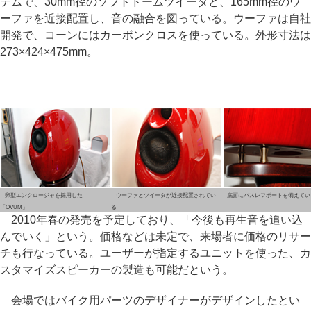
テムで、30mm径のソフトドームツイータと、165mm径のウ
ーファを近接配置し、音の融合を図っている。ウーファは自社
開発で、コーンにはカーボンクロスを使っている。外形寸法は
273×424×475mm。
卵型エンクロージャを採用した
ウーファとツイータが近接配置されてい
底面にバスレフポートを備えてい
「OVUM」
る
2010年春の発売を予定しており、「今後も再生音を追い込
んでいく」という。価格などは未定で、来場者に価格のリサー
チも行なっている。ユーザーが指定するユニットを使った、カ
スタマイズスピーカーの製造も可能だという。
会場ではバイク用パーツのデザイナーがデザインしたとい