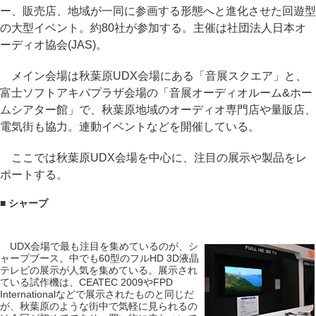
ー、販売店、地域が一同に参画する形態へと進化させた回遊型
の大型イベント。約80社が参加する。主催は社団法人日本オ
ーディオ協会(JAS)。
メイン会場は秋葉原UDX会場にある「音展スクエア」と、
富士ソフトアキバプラザ会場の「音展オーディオルーム&ホー
ムシアター館」で、秋葉原地域のオーディオ専門店や量販店、
電気街も協力。連動イベントなどを開催している。
ここでは秋葉原UDX会場を中心に、注目の展示や製品をレ
ポートする。
■ シャープ
UDX会場で最も注目を集めているのが、シ
ャープブース。中でも60型のフルHD 3D液晶
テレビの展示が人気を集めている。展示され
ている試作機は、CEATEC 2009やFPD
Internationalなどで展示されたものと同じだ
が、秋葉原のような街中で気軽に見られるの