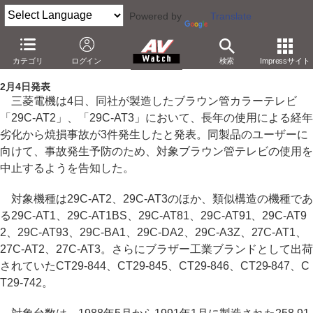
Powered by
Translate
三菱電機、'88～'91年製ブラウン管TVの使用中止呼びかけ
カテゴリ
ログイン
検索
Impressサイト
－経年劣化による焼損事故が3件発生
2月4日発表
三菱電機は4日、同社が製造したブラウン管カラーテレビ
「29C-AT2」、「29C-AT3」において、長年の使用による経年
劣化から焼損事故が3件発生したと発表。同製品のユーザーに
向けて、事故発生予防のため、対象ブラウン管テレビの使用を
中止するようを告知した。
対象機種は29C-AT2、29C-AT3のほか、類似構造の機種であ
る29C-AT1、29C-AT1BS、29C-AT81、29C-AT91、29C-AT9
2、29C-AT93、29C-BA1、29C-DA2、29C-A3Z、27C-AT1、
27C-AT2、27C-AT3。さらにブラザー工業ブランドとして出荷
されていたCT29-844、CT29-845、CT29-846、CT29-847、C
T29-742。