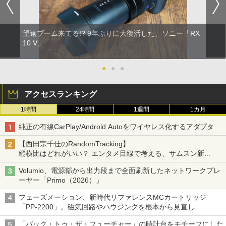
望遠ブーム来てる!? 9年ぶりに大復活した、ソニー「RX
10 V」
●
●
●
アクセスランキング
1時間
24時間
1週間
1カ月
純正の有線CarPlay/Android Autoをワイヤレス化するアダプタ
【西田宗千佳のRandomTracking】
縦横比はどれがいい？ エンタメ目線で考える、サムスン新
「Galaxy Z Fold」
Volumio、電源部から出力段まで全面刷新したネットワークプレ
ーヤー「Primo（2026）」
フェーズメーション、新時代リファレンスMCカートリッジ
「PP-2200」。磁気回路やハウジングを根本から見直し
「バック・トゥ・ザ・フューチャー」の時計台をモチーフにした