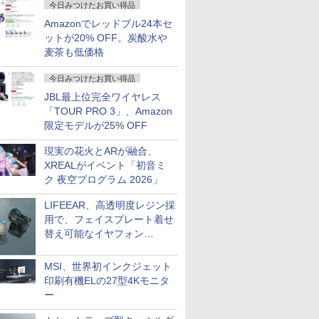
今日みつけたお買い得品
Amazonでレッドブル24本セ
ットが20% OFF。炭酸水や
麦茶も低価格
今日みつけたお買い得品
JBL最上位完全ワイヤレス
「TOUR PRO 3」、Amazon
限定モデルが25% OFF
現実の花火とARが融合、
XREALがイベント「初音ミ
ク 夜空プログラム 2026」
LIFEEAR、高透明度レジン採
用で、フェイスプレート着せ
替え可能なイヤフォン
「Nova Shell」
MSI、世界初インクジェット
印刷有機ELの27型4Kモニタ
ー