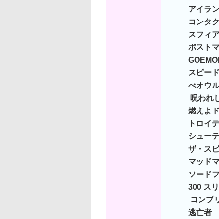
アイラ
コンタ
スフィ
ポスト
GOEMO
スピー
べオウル
呪われし
燃えよ
トロイ
シュー
ザ・ス
マッドマ
ソード
300 
コンプ
逃亡者