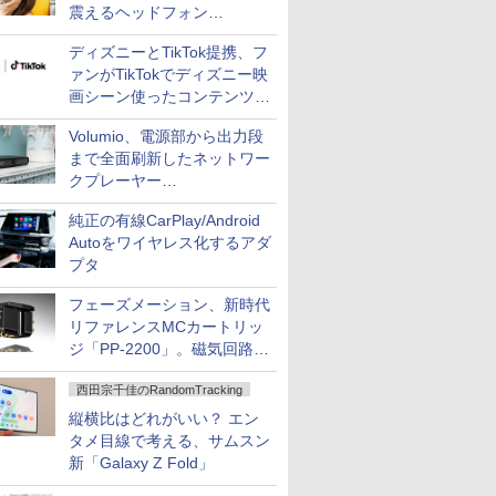
震えるヘッドフォン
「Crusher 1080 ANC」
ディズニーとTikTok提携、フ
ァンがTikTokでディズニー映
画シーン使ったコンテンツ制
作、Disney+にも配信
Volumio、電源部から出力段
まで全面刷新したネットワー
クプレーヤー
「Primo（2026）」
純正の有線CarPlay/Android
Autoをワイヤレス化するアダ
プタ
フェーズメーション、新時代
リファレンスMCカートリッ
ジ「PP-2200」。磁気回路や
ハウジングを根本から見直し
西田宗千佳のRandomTracking
縦横比はどれがいい？ エン
タメ目線で考える、サムスン
新「Galaxy Z Fold」