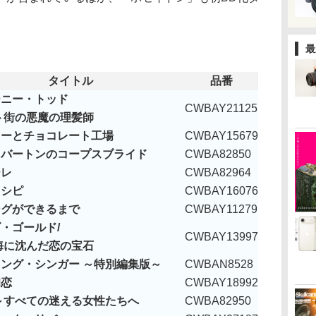
最
タイトル
品番
ーニー・トッド
CWBAY21125
ト街の悪魔の理髪師
リーとチョコレート工場
CWBAY15679
・バートンのコープスブライド
CWBA82850
ーレ
CWBA82964
レシピ
CWBAY16076
ングができるまで
CWBAY11279
・ゴールド/
CWBAY13997
海に沈んだ恋の宝石
ング・シンガー ～特別編集版～
CWBAN8528
初恋
CWBAY18992
～すべての迷える女性たちへ
CWBA82950