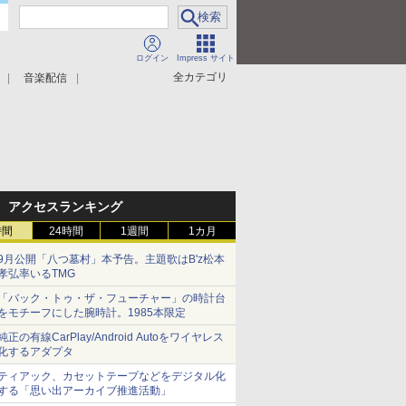
ログイン
Impress サイト
全カテゴリ
音楽配信
アクセスランキング
時間
24時間
1週間
1カ月
9月公開「八つ墓村」本予告。主題歌はB'z松本
孝弘率いるTMG
「バック・トゥ・ザ・フューチャー」の時計台
をモチーフにした腕時計。1985本限定
純正の有線CarPlay/Android Autoをワイヤレス
化するアダプタ
ティアック、カセットテープなどをデジタル化
する「思い出アーカイブ推進活動」