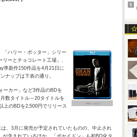
、「ハリー・ポッター」シリー
ーリーとチョコレート工場」、
ay準新作150作品を4月21日に
ラインナップは下表の通り。
ォーカー」など3作品のBDを
毎月数タイトル～20タイトルを
グラン・トリノ
0以上のBDを2,500円でリリース
には、3月に発売が予定されていたものの、中止され
」が含まれているほか、「ポセイドン」も初BD化タ