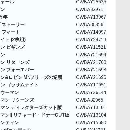
フォール
CWBAY25535
ドン
CWBA82971
万年
CWBAY13967
 ストーリー
CWBA86856
 フィート
CWBAY14097
ト (2枚組)
CWBAY24753
ン ビギンズ
CWBAY11521
マン
CWBAY21694
ン リターンズ
CWBAY21700
ン フォーエバー
CWBAY21698
ン&ロビン Mr.フリーズの逆襲
CWBAY21696
ン ゴッサムナイト
CWBAY17951
トウーマン
CWBAY26144
マン リターンズ
CWBA82965
マン ディレクターズカット版
CWBAY13101
マンII リチャード・ドナーCUT版
CWBAY13104
タンティン
CWBAY15680