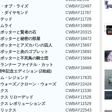
ド・オブ・ライズ
CWBAY22497
ド・ダイヤモンド
CWBAY11767
ーテッド
CWBAY11729
サムライ
CWBAY10809
・ポッターと賢者の石
CWBAY20315
・ポッターと秘密の部屋
CWBAY18472
・ポッターとアズカバンの囚人
CWBAY15697
・ポッターと炎のゴブレット
CWBAY15692
・ポッターと不死鳥の騎士団
CWBAY15694
ランナー ファイナル・カット
CWBAY18469
周年記念エディション (2枚組)
アム・レジェンド
CWBAY17635
・ウォーズ／クローン・ウォーズ
CWBAY22424
ックス
CWBAY11530
クス リローデッド
CWBAY11528
クス レボリューションズ
CWBAY11529
トリックス
CWBAY22543