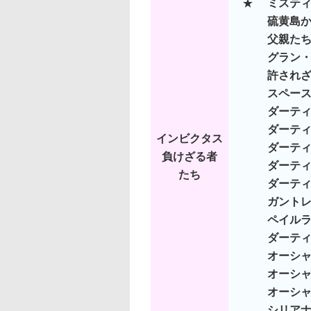
★
ミステ
硫黄島
父親た
グラン
許され
スペース
ダーテ
ダーティ
インビクタス
ダーティ
負けざる者
ダーティ
たち
ダーティ
ガント
ペイル
ダーテ
オーシャ
オーシャ
オーシャ
シリア