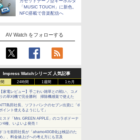
カセットテープ型キーホルダ
「MUSIC TOUCH」に新色。
NFC搭載で音楽配信へ
AV Watch をフォローする
Impress Watchシリーズ 人気記事
時間
24時間
1週間
1カ月
【家電レビュー】手ごわい雑草との戦い、コメ
リの草刈機で完全勝利 掃除機感覚で使えた
NTT島田社長、ソフトバンクのセブン出資に「d
ポイント使えるようにして」
ミスド「Mrs. GREEN APPLE」のコラボドーナ
ツ4種、いよいよ発売！
ドコモ前田社長が「ahamo40GB化は検証のた
め」、料金値上げへの考え方にも言及