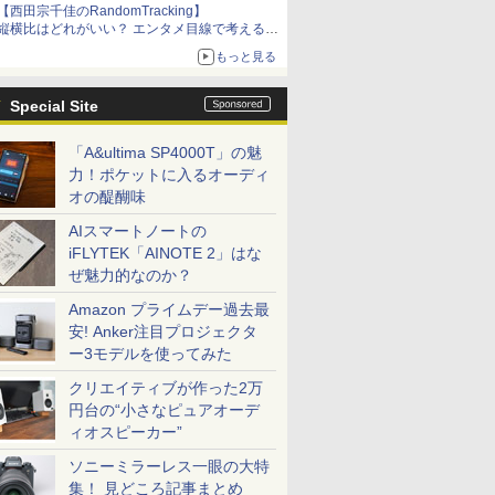
【西田宗千佳のRandomTracking】
縦横比はどれがいい？ エンタメ目線で考える、
サムスン新「Galaxy Z Fold」
もっと見る
Special Site
「A&ultima SP4000T」の魅
力！ポケットに入るオーディ
オの醍醐味
AIスマートノートの
iFLYTEK「AINOTE 2」はな
ぜ魅力的なのか？
Amazon プライムデー過去最
安! Anker注目プロジェクタ
ー3モデルを使ってみた
クリエイティブが作った2万
円台の“小さなピュアオーデ
ィオスピーカー”
ソニーミラーレス一眼の大特
集！ 見どころ記事まとめ