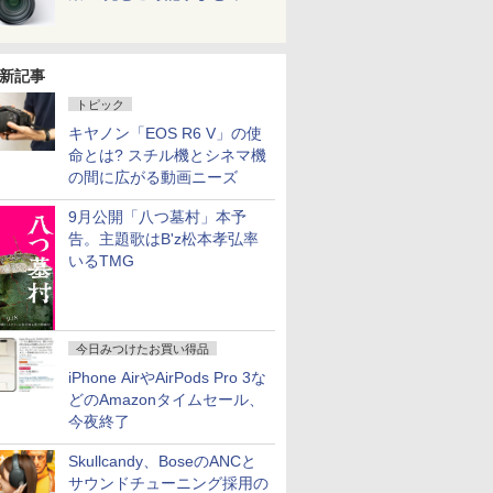
新記事
トピック
キヤノン「EOS R6 V」の使
命とは? スチル機とシネマ機
の間に広がる動画ニーズ
9月公開「八つ墓村」本予
告。主題歌はB'z松本孝弘率
いるTMG
今日みつけたお買い得品
iPhone AirやAirPods Pro 3な
どのAmazonタイムセール、
今夜終了
Skullcandy、BoseのANCと
サウンドチューニング採用の