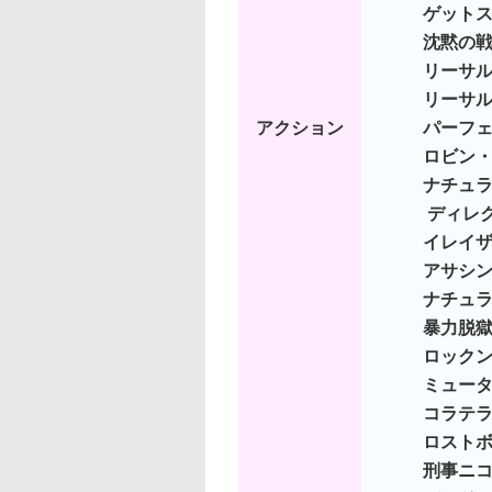
ゲット
沈黙の
リーサ
リーサル
アクション
パーフ
ロビン
ナチュ
ディレ
イレイ
アサシン
ナチュ
暴力脱
ロック
ミュータ
コラテ
ロスト
刑事ニコ