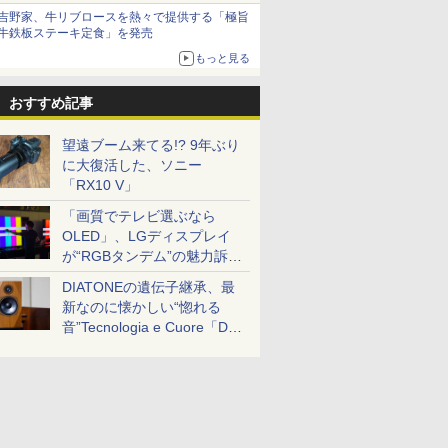
吉野家、牛リブロースを熱々で提供する「極旨
牛鉄板ステーキ定食」を発売
もっと見る
おすすめ記事
望遠ブーム来てる!? 9年ぶり
に大復活した、ソニー
「RX10 V」
「画質でテレビ選ぶなら
OLED」、LGディスプレイ
が“RGBタンデム”の魅力訴
求。液晶とのガチ比較も
DIATONEの遺伝子継承、最
新なのに懐かしい“惚れる
音”Tecnologia e Cuore「DS-
TC52B」を聴く