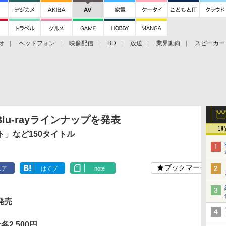
オ
ヘッドフォン
映像配信
BD
放送
業界動向
スピーカー
ェクタ
PS4
BDプレーヤー
映像配信
BD
Blu-rayラインナップを発表
1
」など150タイトル
ブックマーク
ェア
はてブ
note
発売
各2,500円