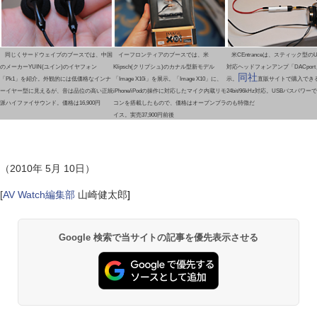
同じくサードウェイブのブースでは、中国
イーフロンティアのブースでは、米
米CEntranceは、スティック型の
のメーカーYUIN(ユイン)のイヤフォン
Klipsch(クリプシュ)のカナル型新モデル
対応ヘッドフォンアンプ「DACpor
同社
「Pk1」を紹介。外観的には低価格なインナ
「Image X10i」を展示。「Image X10」に、
示。
直販サイトで購入でき
ーイヤー型に見えるが、音は品位の高い正統
iPhone/iPodの操作に対応したマイク内蔵リモ
24bit/96kHz対応。USBバスパワ
派ハイファイサウンド。価格は16,900円
コンを搭載したもので、価格はオープンプラ
のも特徴だ
イス。実売37,900円前後
（2010年 5月 10日）
[
AV Watch編集部
山崎健太郎
]
Google 検索で当サイトの記事を優先表示させる