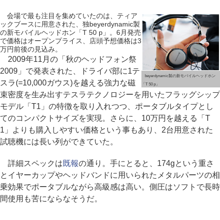
会場で最も注目を集めていたのは、ティア
ックブースに用意された、独beyerdynamic製
の新モバイルヘッドホン「T 50 p」。6月発売
で価格はオープンプライス、店頭予想価格は3
万円前後の見込み。
2009年11月の「秋のヘッドフォン祭
2009」で発表された、ドライバ部に1テ
beyerdynamic製の新モバイルヘッドホン
スラ(=10,000ガウス)を越える強力な磁
「T 50 p」
束密度を生み出すテスラテクノロジーを用いたフラッグシップ
モデル「T1」の特徴を取り入れつつ、ポータブルタイプとし
てのコンパクトサイズを実現。さらに、10万円を越える「T
1」よりも購入しやすい価格という事もあり、2台用意された
試聴機には長い列ができていた。
詳細スペックは
既報
の通り。手にとると、174gという重さ
とイヤーカップやヘッドバンドに用いられたメタルパーツの相
乗効果でポータブルながら高級感は高い。側圧はソフトで長時
間使用も苦にならなそうだ。