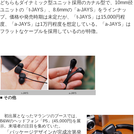
どちらもダイナミック型ユニット採用のカナル型で、10mm径
ユニットの「t-JAYS」、8.6mmの「a-JAYS」をラインナッ
プ。価格や発売時期は未定だが、「t-JAYS」は15,000円程
度、「a-JAYS」は1万円程度を想定している。「a-JAYS」は
フラットなケーブルを採用しているのが特徴。
t-JAYS
a-JAYS
■ その他
初出展となったマランツのブースでは、
B&Wのヘッドフォン「P5」(45,000円)を展
示。来場者の注目を集めていた。
「パッケージデザインが完成次第発