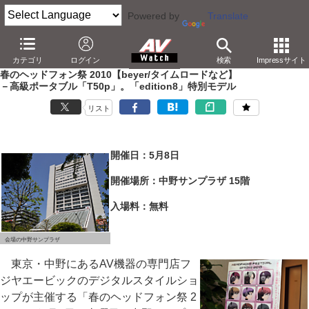
Powered by
Translate
AV Watch
イベント
ヘッドフォン祭
2010
カテゴリ
ログイン
検索
Impressサイト
春のヘッドフォン祭 2010【beyer/タイムロードなど】
－高級ポータブル「T50p」。「edition8」特別モデル
リスト
開催日：5月8日
開催場所：中野サンプラザ 15階
入場料：無料
会場の中野サンプラザ
東京・中野にあるAV機器の専門店フ
ジヤエービックのデジタルスタイルショ
ップが主催する「春のヘッドフォン祭 2