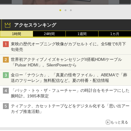
●
●
●
アクセスランキング
1時間
24時間
1週間
1カ月
東映の歴代オープニング映像がカプセルトイに。全5種で8月下
旬発売
世界初アクティブノイズキャンセリングII搭載HDMIケーブル
「Pulsar HDMI」。SilentPowerから
金ロー「ナウシカ」、「真夏の怪奇ファイル」、ABEMAで「葬
送のフリーレン」無料配信など。夏の特番・配信情報
「バック・トゥ・ザ・フューチャー」の時計台をモチーフにした
腕時計。1985本限定
ティアック、カセットテープなどをデジタル化する「思い出アー
カイブ推進活動」
もっと見る