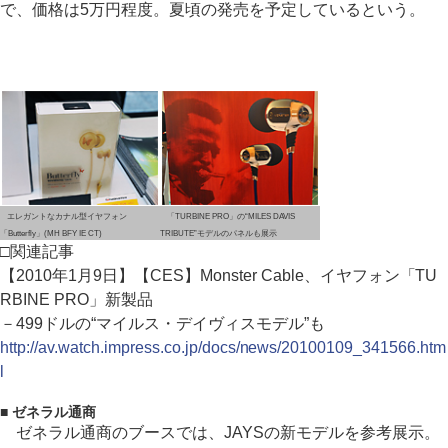
で、価格は5万円程度。夏頃の発売を予定しているという。
エレガントなカナル型イヤフォン
「TURBINE PRO」の“MILES DAVIS
「Butterfly」(MH BFY IE CT)
TRIBUTE”モデルのパネルも展示
□関連記事
【2010年1月9日】【CES】Monster Cable、イヤフォン「TU
RBINE PRO」新製品
－499ドルの“マイルス・デイヴィスモデル”も
http://av.watch.impress.co.jp/docs/news/20100109_341566.htm
l
■ ゼネラル通商
ゼネラル通商のブースでは、JAYSの新モデルを参考展示。