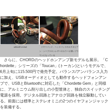
edition8 Limited
イヤーパッド、ヘッドパッドのエチオピア
ン・シープスキンレザーのカラーが濃いブラ
ウンになっている
さらに、CHORDのヘッドホンアンプ新モデルも展示。「C
hordette」シリーズの「Toucan」(トーカン)というモデルで、
6月上旬に115.500円で発売予定。バランス/アンバランス入力
に加え、USBオーディオとしても動作するヘッドフォンアン
プで、USBとBluetoothに対応した「Chordette Gem」と同様
に、アルミニウム削り出しの小型筐体と、独自のスイッチング
電源を採用。デジタル回路とアナログ回路を独立駆動してい
る。前面には標準とステレオミニの2つのイヤフォンジャック
を装備する。