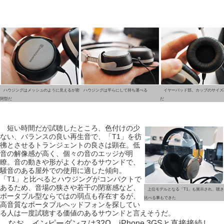
ハウジングはメッシュのように見えるが密
ハウジングは平らにして持ち運べる
イヤーパッド部。カップのサイズ
閉型だ
だ
短い時間だが試聴したところ、色付けの少
ない、バランスの良い再生音で、「T1」を彷
彿とさせるトランジェントの良さは顕在。低
音の解像感が高く、個々の音のエッジが明
瞭。音の動きや形がよくわかるサウンドで、
騒音のある屋外での使用に適した傾向。
「T1」と比べるとハウジングがコンパクトで
あるため、音場の狭さや若干の閉塞感など、
上位モデルとなる「T1」も展示され、聴き
ポータブル型ならではの弱点も存在するが、
比べる事もできた
高音質なポータブルヘッドフォンを探してい
る人は一度試聴する価値のあるサウンドと言えそうだ。
なお、インピーダンスは32Ω。iPhone 3GSと直接接続し、