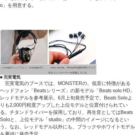
o」を用意する。
v-modaのヘッドフォン「crossfade LP」
remix remote。iPhone/iPod操作用のマイク
付きコントローラーを装備している
■ 完実電気
完実電気のブースでは、MONSTERの、低音に特徴がある
ヘッドフォン「Beatsシリーズ」の新モデル「Beats solo HD」
レッドモデルを参考展示。6月上旬発売予定で、Beats Soloよ
りも2,000円程度アップした上位モデルと位置付けられてい
る。チタンドライバーを採用しており、再生音としてはBeats
Soloと、上位モデル「studio」の中間のイメージになるとい
う。なお、レッドモデル以外にも、ブラックやホワイトモデル
を夏頃に発売予定。