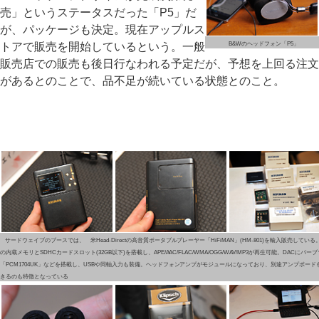
売」というステータスだった「P5」だ
が、パッケージも決定。現在アップルス
トアで販売を開始しているという。一般
B&Wのヘッドフォン「P5」
販売店での販売も後日行なわれる予定だが、予想を上回る注文
があるとのことで、品不足が続いている状態とのこと。
サードウェイブのブースでは、 米Head-Directの高音質ポータブルプレーヤー「HiFiMAN」(HM-801)を輸入販売している。1
の内蔵メモリとSDHCカードスロット(32GB以下)を搭載し、APE/AAC/FLAC/WMA/OGG/WAV/MP3が再生可能。DACにバー
「PCM1704UK」などを搭載し、USBや同軸入力も装備。ヘッドフォンアンプがモジュールになっており、別途アンプボード
きるのも特徴となっている