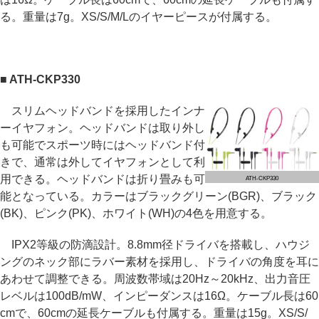
る。重量は7g。XS/S/M/Lのイヤーピースが付属する。
■ ATH-CKP330
スリムヘッドバンドを採用したインナ
ーイヤフォン。ヘッドバンドは取り外し
も可能でスポーツ時にはヘッドバンド付
きで、通常は外してイヤフォンとして利
用できる。ヘッドバンドは折り畳みも可
ATH-CKP330
能となっている。カラーはブラックグリーン(BGR)、ブラック
(BK)、ピンク(PK)、ホワイト(WH)の4色を用意する。
IPX2等級の防滴設計。8.8mm径ドライバを搭載し、ハウジ
ングのネック部にラバー素材を採用し、ドライバの角度を耳に
あわせて調整できる。周波数帯域は20Hz～20kHz、出力音圧
レベルは100dB/mW、インピーダンスは16Ω。ケーブル長は60
cmで、60cmの延長ケーブルも付属する。重量は15g。XS/S/