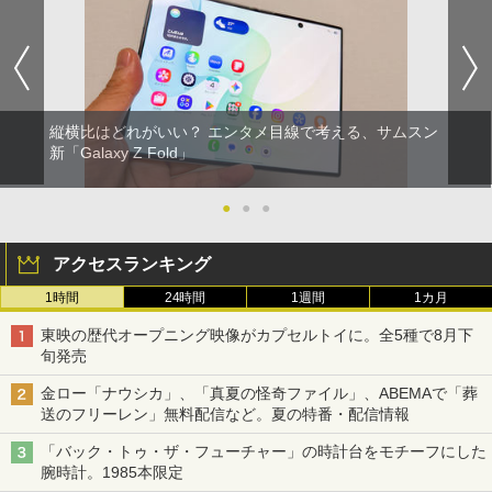
縦横比はどれがいい？ エンタメ目線で考える、サムスン
新「Galaxy Z Fold」
●
●
●
アクセスランキング
1時間
24時間
1週間
1カ月
東映の歴代オープニング映像がカプセルトイに。全5種で8月下
旬発売
金ロー「ナウシカ」、「真夏の怪奇ファイル」、ABEMAで「葬
送のフリーレン」無料配信など。夏の特番・配信情報
「バック・トゥ・ザ・フューチャー」の時計台をモチーフにした
腕時計。1985本限定