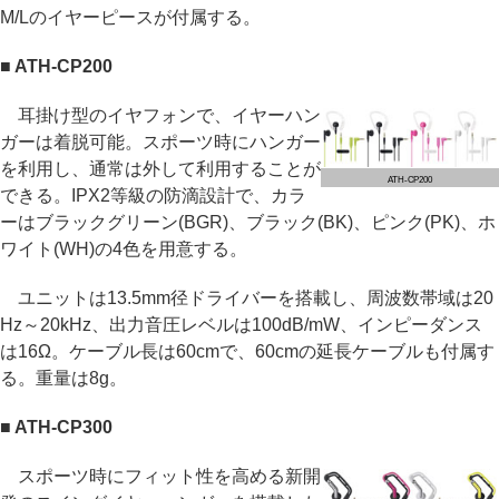
M/Lのイヤーピースが付属する。
■ ATH-CP200
耳掛け型のイヤフォンで、イヤーハン
ガーは着脱可能。スポーツ時にハンガー
を利用し、通常は外して利用することが
ATH-CP200
できる。IPX2等級の防滴設計で、カラ
ーはブラックグリーン(BGR)、ブラック(BK)、ピンク(PK)、ホ
ワイト(WH)の4色を用意する。
ユニットは13.5mm径ドライバーを搭載し、周波数帯域は20
Hz～20kHz、出力音圧レベルは100dB/mW、インピーダンス
は16Ω。ケーブル長は60cmで、60cmの延長ケーブルも付属す
る。重量は8g。
■ ATH-CP300
スポーツ時にフィット性を高める新開