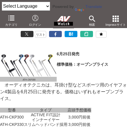
Powered by
Translate
オーディオテクニカ、防滴/スポーツ用イヤフォン4種
カテゴリ
ログイン
検索
Impressサイト
－ヘッドバンド/ハンガー着脱式など。実売2,000円から
リスト
6月25日発売
標準価格：オープンプライス
ATH-CKP300
オーディオテクニカは、耳掛け型などスポーツ用のイヤフォ
ン4製品を6月25日に発売する。価格はいずれもオープンプラ
イス。
型番
タイプ
店頭予想価格
ACTIVE FIT設計
ATH-CKP300
3,000円前後
インナーイヤー
ATH-CKP330
スリムヘッドバンド採用
3,000円前後