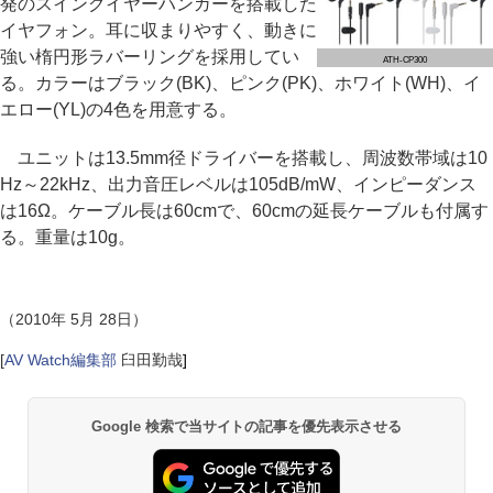
発のスイングイヤーハンガーを搭載した
イヤフォン。耳に収まりやすく、動きに
強い楕円形ラバーリングを採用してい
ATH-CP300
る。カラーはブラック(BK)、ピンク(PK)、ホワイト(WH)、イ
エロー(YL)の4色を用意する。
ユニットは13.5mm径ドライバーを搭載し、周波数帯域は10
Hz～22kHz、出力音圧レベルは105dB/mW、インピーダンス
は16Ω。ケーブル長は60cmで、60cmの延長ケーブルも付属す
る。重量は10g。
（2010年 5月 28日）
[
AV Watch編集部
臼田勤哉
]
Google 検索で当サイトの記事を優先表示させる