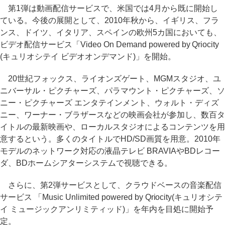
第1弾は動画配信サービスで、米国では4月から既に開始し
ている。今後の展開として、2010年秋から、イギリス、フラ
ンス、ドイツ、イタリア、スペインの欧州5カ国においても、
ビデオ配信サービス「Video On Demand powered by Qriocity
(キュリオシテイ ビデオオンデマンド)」を開始。
20世紀フォックス、ライオンズゲート、MGMスタジオ、ユ
ニバーサル・ピクチャーズ、パラマウント・ピクチャーズ、ソ
ニー・ピクチャーズ エンタテインメント、ウォルト・ディズ
ニー、ワーナー・ブラザースなどの映画会社が参加し、数百タ
イトルの最新映画や、ローカルスタジオによるコンテンツを用
意するという。多くのタイトルでHD/SD画質を用意。2010年
モデルのネットワーク対応の液晶テレビ BRAVIAやBDレコー
ダ、BDホームシアターシステムで視聴できる。
さらに、第2弾サービスとして、クラウドベースの音楽配信
サービス 「Music Unlimited powered by Qriocity(キュリオシテ
イ ミュージックアンリミティッド)」を年内を目処に開始予
定。