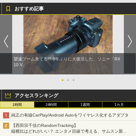
おすすめ記事
望遠ブーム来てる!? 9年ぶりに大復活した、ソニー「RX
10 V」
●
●
●
アクセスランキング
1時間
24時間
1週間
1カ月
純正の有線CarPlay/Android Autoをワイヤレス化するアダプタ
【西田宗千佳のRandomTracking】
縦横比はどれがいい？ エンタメ目線で考える、サムスン新