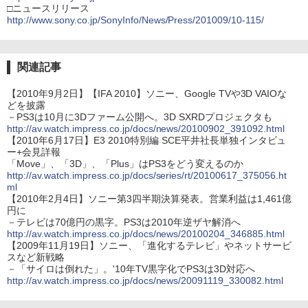
□ニュースリリース
http://www.sony.co.jp/SonyInfo/News/Press/201009/10-115/
関連記事
【2010年9月2日】【IFA 2010】ソニー、Google TVや3D VAIOな
どを披露
－PS3は10月に3Dファーム公開へ。3D SXRDプロジェクタも
http://av.watch.impress.co.jp/docs/news/20100902_391092.html
【2010年6月17日】E3 2010特別編 SCE平井社長単独インタビュ
ー+会見詳報
「Move」、「3D」、「Plus」はPS3をどう変えるのか
http://av.watch.impress.co.jp/docs/series/rt/20100617_375056.ht
ml
【2010年2月4日】ソニー第3四半期決算発表。営業利益は1,461億
円に
－テレビは70億円の黒字。PS3は2010年逆ザヤ解消へ
http://av.watch.impress.co.jp/docs/news/20100204_346885.html
【2009年11月19日】ソニー、「進化するテレビ」やネットサービ
スなど新戦略
－「サイロは倒れた」。'10年TV黒字化でPS3は3D対応へ
http://av.watch.impress.co.jp/docs/news/20091119_330082.html