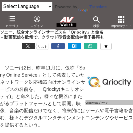
Powered by
Translate
AV Watch
コンテンツ・サービス
音楽配信
カテゴリ
ログイン
検索
Impressサイト
ソニー、統合オンラインサービスを「Qriocity」と命名
－動画配信を欧州で。クラウド型音楽配信や電子書籍も
リスト
ソニーは2日、昨年11月に、仮称「So
ny Online Service」として発表していた
ネットワーク対応機器向けオンラインサ
ービスの名前を、「Qriocity(キュリオシ
ティ)」と命名した。様々な機器にまた
がるプラットフォームとして展開。映
Qriocityのロゴマーク
像、音楽の配信だけでなく、将来的にはゲームや電子書籍を含
む、様々なデジタルエンタテインメントコンテンツやサービス
を提供するという。