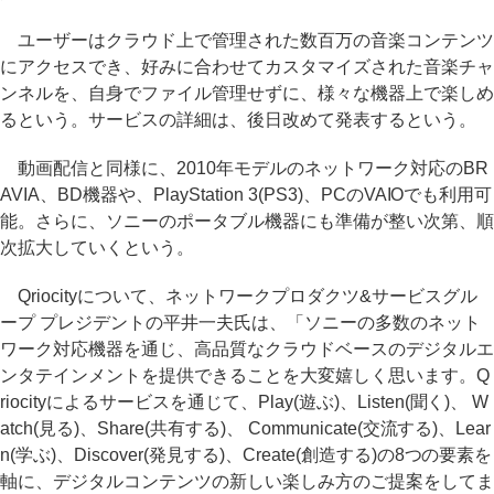
ユーザーはクラウド上で管理された数百万の音楽コンテンツ
にアクセスでき、好みに合わせてカスタマイズされた音楽チャ
ンネルを、自身でファイル管理せずに、様々な機器上で楽しめ
るという。サービスの詳細は、後日改めて発表するという。
動画配信と同様に、2010年モデルのネットワーク対応のBR
AVIA、BD機器や、PlayStation 3(PS3)、PCのVAIOでも利用可
能。さらに、ソニーのポータブル機器にも準備が整い次第、順
次拡大していくという。
Qriocityについて、ネットワークプロダクツ&サービスグル
ープ プレジデントの平井一夫氏は、「ソニーの多数のネット
ワーク対応機器を通じ、高品質なクラウドベースのデジタルエ
ンタテインメントを提供できることを大変嬉しく思います。Q
riocityによるサービスを通じて、Play(遊ぶ)、Listen(聞く)、 W
atch(見る)、Share(共有する)、 Communicate(交流する)、Lear
n(学ぶ)、Discover(発見する)、Create(創造する)の8つの要素を
軸に、デジタルコンテンツの新しい楽しみ方のご提案をしてま