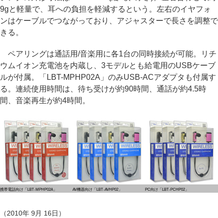
9gと軽量で、耳への負担を軽減するという。左右のイヤフォ
ンはケーブルでつながっており、アジャスターで長さを調整で
きる。
ペアリングは通話用/音楽用に各1台の同時接続が可能。リチ
ウムイオン充電池を内蔵し、3モデルとも給電用のUSBケーブ
ルが付属。「LBT-MPHP02A」のみUSB-ACアダプタも付属す
る。連続使用時間は、待ち受けが約90時間、通話が約4.5時
間、音楽再生が約4時間。
携帯電話向け「LBT-MPHP02A」
AV機器向け「LBT-AVHP02」
PC向け「LBT-PCHP02」
（2010年 9月 16日）