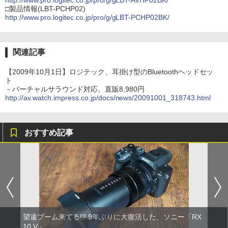
http://www.pro.logitec.co.jp/pro/g/gLBT-AVHP02BK/
□製品情報(LBT-PCHP02)
http://www.pro.logitec.co.jp/pro/g/gLBT-PCHP02BK/
関連記事
【2009年10月1日】ロジテック、耳掛け型のBluetoothヘッドセッ
ト
－バーチャルサラウンド対応。直販8,980円
http://av.watch.impress.co.jp/docs/news/20091001_318743.html
おすすめ記事
望遠ブーム来てる!? 9年ぶりに大復活した、ソニー「RX
10 V」