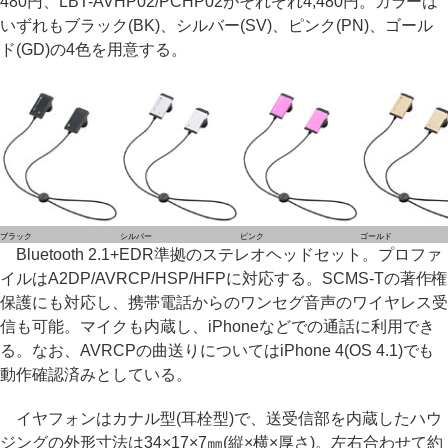
480円、LBT-AVHP02/PCHP02がそれぞれ4,480円。カラーは
いずれもブラック(BK)、シルバー(SV)、ピンク(PN)、ゴール
ド(GD)の4色を用意する。
ブラック
シルバー
ピンク
ゴールド
Bluetooth 2.1+EDR準拠のステレオヘッドセット。プロファ
イルはA2DP/AVRCP/HSP/HFPに対応する。SCMS-Tの著作権
保護にも対応し、携帯電話からのワンセグ音声のワイヤレス受
信も可能。マイクも内蔵し、iPhoneなどでの通話に利用でき
る。なお、AVRCPの曲送りについてはiPhone 4(OS 4.1)でも
動作確認済みとしている。
イヤフォンはカナル型(耳栓型)で、送受信部を内蔵したハウ
ジングの外形寸法は34×17×7㎜(縦×横×厚さ)。左右合わせて約