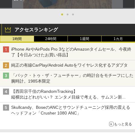
●
●
●
アクセスランキング
1時間
24時間
1週間
1カ月
iPhone AirやAirPods Pro 3などのAmazonタイムセール、今夜終
了【今日みつけたお買い得品】
純正の有線CarPlay/Android Autoをワイヤレス化するアダプタ
「バック・トゥ・ザ・フューチャー」の時計台をモチーフにした
腕時計。1985本限定
【西田宗千佳のRandomTracking】
縦横比はどれがいい？ エンタメ目線で考える、サムスン新
「Galaxy Z Fold」
Skullcandy、BoseのANCとサウンドチューニング採用の震える
ヘッドフォン「Crusher 1080 ANC」
もっと見る