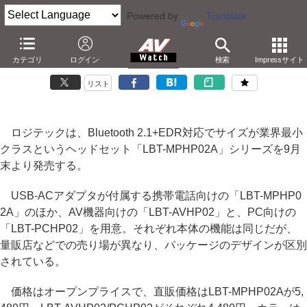
Powered by
Translate
ロジテック、重さ約9gの小型Bluetoothヘッドセット
カテゴリ
ログイン
検索
Impressサイト
－直販4,480円～。使用機器別に3モデル用意
リスト
ロジテックは、Bluetooth 2.1+EDR対応でサイズが業界最小
クラスというヘッドセット「LBT-MPHP02A」シリーズを9月
末より発売する。
USB-ACアダプタが付属する携帯電話向けの「LBT-MPHP0
2A」のほか、AV機器向けの「LBT-AVHP02」と、PC向けの
「LBT-PCHP02」を用意。それぞれ本体の機能は同じだが、
量販店などでの売り場が異なり、パッケージのデザインが区別
されている。
価格はオープンプライスで、直販価格はLBT-MPHP02Aが5,