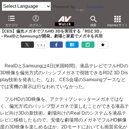
Powered by
Translate
AV Watch
イベント
CES
2011
カテゴリ
ログイン
検索
Impressサイト
【CES】偏光メガネでフルHD 3Dを実現する「RDZ 3D」
－RealDとSamsungが開発。劇場と家庭でメガネを共用
リスト
RealDとSamsungは4日(米国時間)、液晶テレビでフルHDの
3D映像を偏光方式のパッシブメガネで視聴できるRDZ 3D Dis
play技術を発表した。なお、CES会場のSamsungブースなど
では実機の展示は行なわれていなかった。
フルHDの3D映像を、アクティブシャッターメガネではな
く、偏光方式のパッシブ型メガネで楽しむことができる液晶テ
レビ向け3Dの新技術。劇場向けのReal Dのシステムを液晶テ
レビに移植したもので、安価な劇場用のメガネでフルHD解像
度の3D映像を楽しめるほか、2Dモードにおいても画質劣化が