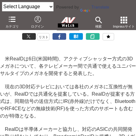
Powered by
Translate
RealD、アクティブシャッターメガネの共通化を提案
カテゴリ
ログイン
検索
Impressサイト
－赤外線に加え、Bluetoothなどの無線方式も
リスト
米RealDは6日(米国時間)、アクティブシャッター方式の3D
メガネについて、各テレビメーカー間で共通で使えるユニバー
サルタイプのメガネを開発すると発表した。
現在の3D対応テレビにおいては各社のメガネに互換性が無
いが、RealDでは共通化を提案している。RealDが提案する方
式は、同期信号の送信方式にIR(赤外線)だけでなく、Bluetooth
やRF4CEなどの無線技術(RF)を使った方式のサポートも含む
のが特徴となる。
RealDは半導体メーカーと協力し、対応のASICの共同開発