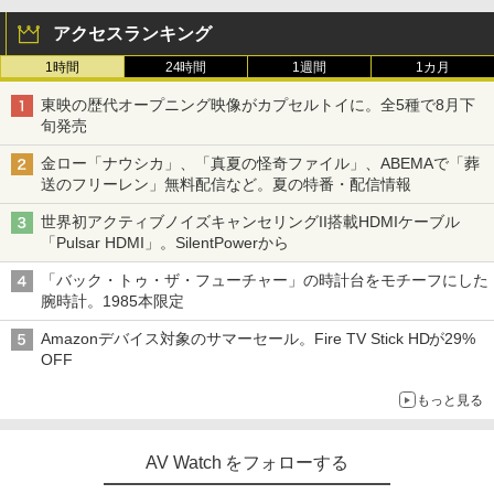
アクセスランキング
1時間
24時間
1週間
1カ月
東映の歴代オープニング映像がカプセルトイに。全5種で8月下
旬発売
金ロー「ナウシカ」、「真夏の怪奇ファイル」、ABEMAで「葬
送のフリーレン」無料配信など。夏の特番・配信情報
世界初アクティブノイズキャンセリングII搭載HDMIケーブル
「Pulsar HDMI」。SilentPowerから
「バック・トゥ・ザ・フューチャー」の時計台をモチーフにした
腕時計。1985本限定
Amazonデバイス対象のサマーセール。Fire TV Stick HDが29%
OFF
もっと見る
AV Watch をフォローする