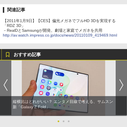
関連記事
【2011年1月9日】【CES】偏光メガネでフルHD 3Dを実現する
「RDZ 3D」
－RealDとSamsungが開発。劇場と家庭でメガネを共用
http://av.watch.impress.co.jp/docs/news/20110109_419469.html
おすすめ記事
縦横比はどれがいい？ エンタメ目線で考える、サムスン
新「Galaxy Z Fold」
●
●
●