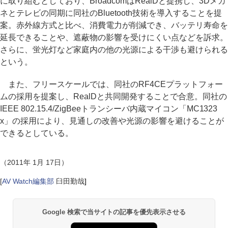
に取り組むとしており、BroadcomはRealDと提携し、3Dメガ
ネとテレビの同期に同社のBluetooth技術を導入することを提
案。赤外線方式と比べ、消費電力が削減でき、バッテリ寿命を
延長できることや、遮蔽物の影響を受けにくい点などを訴求。
さらに、蛍光灯など家庭内の他の光源による干渉も避けられる
という。
また、フリースケールでは、同社のRF4CEプラットフォー
ムの採用を提案し、RealDと共同開発することで合意。同社の
IEEE 802.15.4/ZigBeeトランシーバ内蔵マイコン「MC1323
x」の採用により、見通しの改善や光源の影響を避けることが
できるとしている。
（2011年 1月 17日）
[
AV Watch編集部
臼田勤哉
]
Google 検索で当サイトの記事を優先表示させる