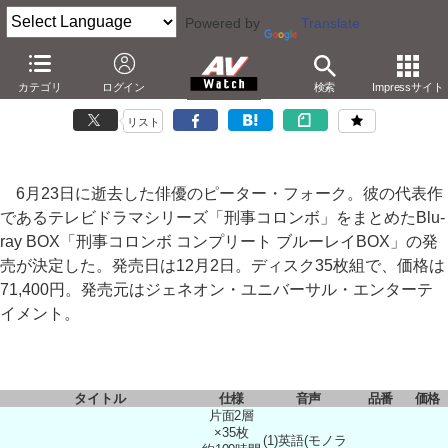
Powered by
Translate
「刑事コロンボ」全69話収録のBD-BOXが12月発売
カテゴリ
ログイン
検索
Impressサイト
－35枚組で約7万円。故ピーター・フォークの代表作
リスト
6月23日に逝去した俳優のピーター・フォーク。彼の代表作
であるテレビドラマシリーズ「刑事コロンボ」をまとめたBlu-
ray BOX「刑事コロンボ コンプリート ブルーレイBOX」の発
売が決定した。発売日は12月2日。ディスク35枚組で、価格は
71,400円。発売元はジェネオン・ユニバーサル・エンターテ
イメント。
タイトル
仕様
音声
品番
価格
片面2層
×35枚
(1)英語(モノラ