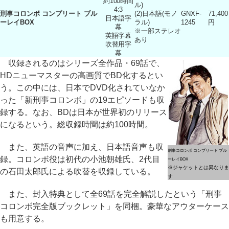
約100時間
ル)
4:3
刑事コロンボ コンプリート ブル
(2)日本語(モノ
GNXF-
71,400
日本語字
ーレイBOX
ラル)
1245
円
幕
※一部ステレオ
英語字幕
あり
吹替用字
幕
収録されるのはシリーズ全作品・69話で、
HDニューマスターの高画質でBD化するとい
う。この中には、日本でDVD化されていなか
った「新刑事コロンボ」の19エピソードも収
録する。なお、BDは日本が世界初のリリース
になるという。総収録時間は約100時間。
また、英語の音声に加え、日本語音声も収
刑事コロンボ コンプリート ブル
録。コロンボ役は初代の小池朝雄氏、2代目
ーレイBOX
※ジャケットとは異なりま
の石田太郎氏による吹替を収録している。
す
また、封入特典として全69話を完全解説したという「刑事
コロンボ完全版ブックレット」を同梱。豪華なアウターケース
も用意する。