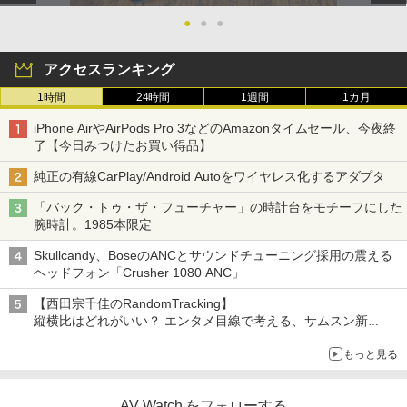
●
●
●
アクセスランキング
1時間
24時間
1週間
1カ月
iPhone AirやAirPods Pro 3などのAmazonタイムセール、今夜終
了【今日みつけたお買い得品】
純正の有線CarPlay/Android Autoをワイヤレス化するアダプタ
「バック・トゥ・ザ・フューチャー」の時計台をモチーフにした
腕時計。1985本限定
Skullcandy、BoseのANCとサウンドチューニング採用の震える
ヘッドフォン「Crusher 1080 ANC」
【西田宗千佳のRandomTracking】
縦横比はどれがいい？ エンタメ目線で考える、サムスン新
「Galaxy Z Fold」
もっと見る
AV Watch をフォローする