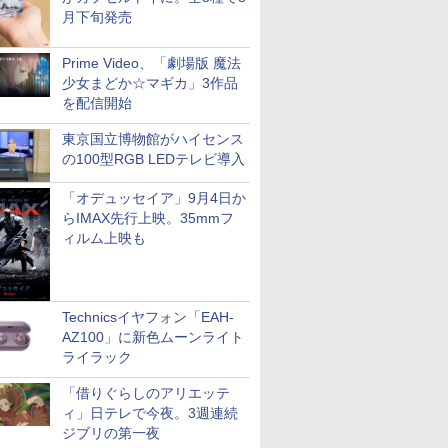
月下旬発売
Prime Video、「劇場版 魔法
少女まどか☆マギカ」3作品
を配信開始
東京国立博物館がハイセンス
の100型RGB LEDテレビ導入
「オデュッセイア」9月4日か
らIMAX先行上映。35mmフ
ィルム上映も
Technicsイヤフォン「EAH-
AZ100」に新色ムーンライト
ライラック
「借りぐらしのアリエッテ
ィ」日テレで今夜。3週連続
ジブリの第一夜