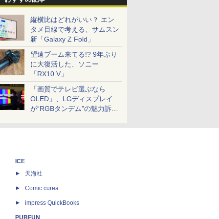
縦横比はどれがいい？ エン
タメ目線で考える、サムスン
新「Galaxy Z Fold」
望遠ブーム来てる!? 9年ぶり
に大復活した、ソニー
「RX10 V」
「画質でテレビ選ぶなら
OLED」、LGディスプレイ
が“RGBタンデム”の魅力訴
求。液晶とのガチ比較も
ICE
天海社
ス
Comic curea
impress QuickBooks
PUBFUN