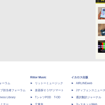
Rittor Music
イカロス出版
dフォーラム
リットーミュージック
AIRLINEweb
ップ担当者フォーラム
楽器探そう!デジマート
Jディフェンスニュー
ness Library
TシャツPOD T-OD
通訳翻訳ジャーナル
セミナー
立東舎
JレスキューWeb