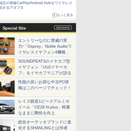
純正の有線CarPlay/Android Autoをワイヤレス
化するアダプタ
もっと見る
Special Site
エントリーなのに脅威の実
力!「Osprey」Noble Audioワ
イヤレスイヤフォン4機種を
一気に聴く
SOUNDPEATSのイヤカフ型
イヤフォン「UU2イヤーカ
フ」をイヤカフマニアが語る
性能の良いお得な中古PC情
報はこのページでチェック！
レイズ鍛造1ピースアルミホ
イール「CE28 N-plus」軽量
なままに剛性を向上
総合オーディオブランドに進
化するSHANLINGとは何者