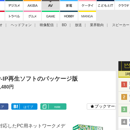
オ
ヘッドフォン
映像配信
BD
放送
業界動向
スピーカー
ェクタ
PS4
BDプレーヤー
映像配信
BD
1
P-IP再生ソフトのパッケージ版
7,480円
ブックマーク
ェア
はてブ
note
Aに対応したPC用ネットワークメデ