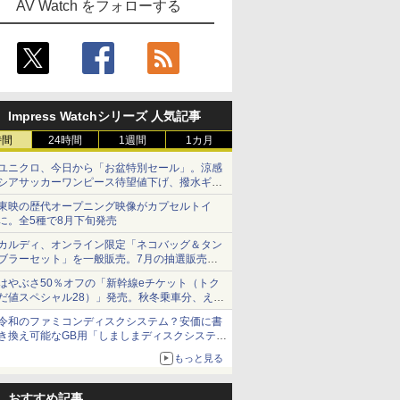
AV Watch をフォローする
Impress Watchシリーズ 人気記事
時間
24時間
1週間
1カ月
ユニクロ、今日から「お盆特別セール」。涼感
シアサッカーワンピース待望値下げ、撥水ギア
ショーツは1990円に
東映の歴代オープニング映像がカプセルトイ
に。全5種で8月下旬発売
カルディ、オンライン限定「ネコバッグ＆タン
ブラーセット」を一般販売。7月の抽選販売の
当選無効分
はやぶさ50％オフの「新幹線eチケット（トク
だ値スペシャル28）」発売。秋冬乗車分、えき
ねっと限定
令和のファミコンディスクシステム？安価に書
き換え可能なGB用「しましまディスクシステ
ム」
もっと見る
おすすめ記事