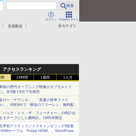
ログイン
Impress サイト
全カテゴリ
音楽配信
アクセスランキング
時間
24時間
1週間
1カ月
東映の歴代オープニング映像がカプセルトイ
に。全5種で8月下旬発売
金ロー「ナウシカ」、「真夏の怪奇ファイ
ル」、ABEMAで「葬送のフリーレン」無料配信
など。夏の特番・配信情報
「バック・トゥ・ザ・フューチャー」の時計台
をモチーフにした腕時計。1985本限定
世界初アクティブノイズキャンセリングII搭載
HDMIケーブル「Pulsar HDMI」。SilentPower
から