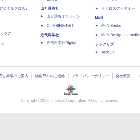
 X（デジタルクロス）
山と溪谷社
イカロスアカデミー
山と溪谷オンライン
MdN
CLIMBING-NET
MdN Books
ブックス
近代科学社
MdN Design Interactiv
ing
近代科学社Digital
テックリブ
TechLib
広告掲載のご案内
編集部へのご連絡
プライバシーポリシー
会社概要
Copyright ©
2026
Impress Corporation. All rights reserved.