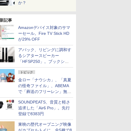
か？
新記事
Amazonデバイス対象のサマ
ーセール。Fire TV Stick HD
が29% OFF
アバック、リビングに調和す
るシアタースピーカー
「HFSP250」。ブックシェ
ルフはペア3万円以下
トピック
金ロー「ナウシカ」、「真夏
の怪奇ファイル」、ABEMA
で「葬送のフリーレン」無料
配信など。夏の特番・配信情
SOUNDPEATS、音質と軽さ
報
追求した「Air6 Pro」。先行
登録で8383円
東映の歴代オープニング映像
がカプセルトイに。全5種で8