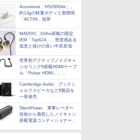
Acoustune「HS2000Air」。
約13gの軽量ボディと新開発
「ACT09」採用
MADOO、Ortho搭載の限定
IEM「Typ624」。密度感ある
低音と抜けの良い中高音域
世界初アクティブノイズキャ
ンセリングII搭載HDMIケーブ
ル「Pulsar HDMI」。
SilentPowerから
Cambridge Audio、ブックシ
ェルフスピーカなど8製品を
一挙発売
SilentPower、軍事レーダー
技術から着想したノイキャン
搭載電源コンディショナー
「AC iPurifier2」