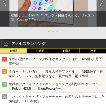
縦横比はどれがいい？ エンタメ目線で考える、サムスン
新「Galaxy Z Fold」
●
●
●
アクセスランキング
1時間
24時間
1週間
1カ月
東映の歴代オープニング映像がカプセルトイに。全5種で8月下
旬発売
金ロー「ナウシカ」、「真夏の怪奇ファイル」、ABEMAで「葬
送のフリーレン」無料配信など。夏の特番・配信情報
世界初アクティブノイズキャンセリングII搭載HDMIケーブル
「Pulsar HDMI」。SilentPowerから
「バック・トゥ・ザ・フューチャー」の時計台をモチーフにした
腕時計。1985本限定