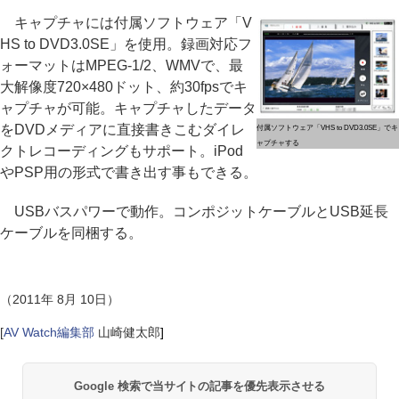
キャプチャには付属ソフトウェア「V
HS to DVD3.0SE」を使用。録画対応フ
ォーマットはMPEG-1/2、WMVで、最
大解像度720×480ドット、約30fpsでキ
ャプチャが可能。キャプチャしたデータ
をDVDメディアに直接書きこむダイレ
付属ソフトウェア「VHS to DVD3.0SE」でキ
ャプチャする
クトレコーディングもサポート。iPod
やPSP用の形式で書き出す事もできる。
USBバスパワーで動作。コンポジットケーブルとUSB延長
ケーブルを同梱する。
（2011年 8月 10日）
[
AV Watch編集部
山崎健太郎
]
Google 検索で当サイトの記事を優先表示させる