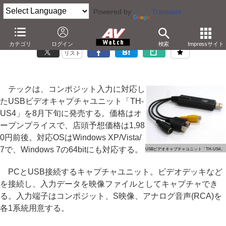
Powered by
Translate
テック、実売1,980円のUSBキャプチャユニット
カテゴリ
ログイン
検索
Impressサイト
リスト
テックは、コンポジット入力に対応し
たUSBビデオキャプチャユニット「TH-
US4」を8月下旬に発売する。価格はオ
ープンプライスで、店頭予想価格は1,98
0円前後。対応OSはWindows XP/Vista/
7で、Windows 7の64bitにも対応する。
USBビデオキャプチャユニット「TH-US4」
PCとUSB接続するキャプチャユニット。ビデオデッキなど
を接続し、入力データを映像ファイルとしてキャプチャでき
る。入力端子はコンポジット、S映像、アナログ音声(RCA)を
各1系統用意する。