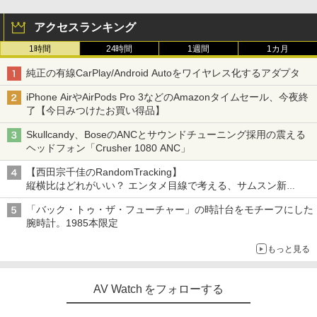
アクセスランキング
1時間
24時間
1週間
1カ月
純正の有線CarPlay/Android Autoをワイヤレス化するアダプタ
iPhone AirやAirPods Pro 3などのAmazonタイムセール、今夜終
了【今日みつけたお買い得品】
Skullcandy、BoseのANCとサウンドチューニング採用の震える
ヘッドフォン「Crusher 1080 ANC」
【西田宗千佳のRandomTracking】
縦横比はどれがいい？ エンタメ目線で考える、サムスン新
「Galaxy Z Fold」
「バック・トゥ・ザ・フューチャー」の時計台をモチーフにした
腕時計。1985本限定
もっと見る
AV Watch をフォローする