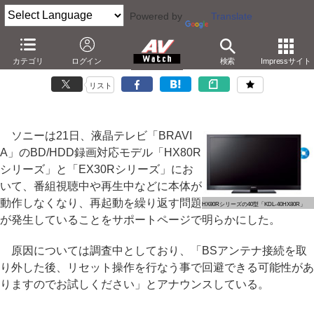
Powered by
Translate
ソニー、BD/HDD搭載「BRAVIA」が動作しなくなる問題
カテゴリ
ログイン
検索
Impressサイト
－HX80R/EX30Rシリーズ。リセット操作で回避も
リスト
ソニーは21日、液晶テレビ「BRAVI
A」のBD/HDD録画対応モデル「HX80R
シリーズ」と「EX30Rシリーズ」にお
いて、番組視聴中や再生中などに本体が
動作しなくなり、再起動を繰り返す問題
HX80Rシリーズの40型「KDL-40HX80R」
が発生していることをサポートページで明らかにした。
原因については調査中としており、「BSアンテナ接続を取
り外した後、リセット操作を行なう事で回避できる可能性があ
りますのでお試しください」とアナウンスしている。