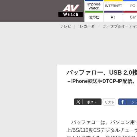
テレビ
レコーダ
ポータブルオーディ
スマートスピーカー
デジカメ
プロジ
バッファロー、USB 2.
－iPhone転送やDTCP-IP
ポスト
リスト
シ
バッファローは、パソコン用でU
上/BS/110度CSデジタルチューナ