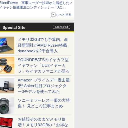
SilentPower、軍事レーダー技術から着想したノ
イキャン搭載電源コンディショナー「AC
iPurifier2」
もっと見る
Special Site
メモリ32GBでも予算内。産
経新聞社がAMD Ryzen搭載
dynabookを2千台導入
SOUNDPEATSのイヤカフ型
イヤフォン「UU2イヤーカ
フ」をイヤカフマニアが語る
Amazon プライムデー過去最
安! Anker注目プロジェクタ
ー3モデルを使ってみた
ソニーミラーレス一眼の大特
集！ 見どころ記事まとめ
お値段そのままでメモリ倍
増！メモリ32GBの「お得な