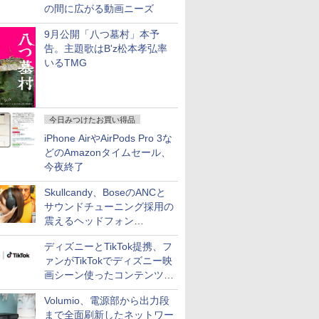
の間に広がる動画ニーズ
9月公開「八つ墓村」本予
告。主題歌はB'z松本孝弘率
いるTMG
今日みつけたお買い得品
iPhone AirやAirPods Pro 3な
どのAmazonタイムセール、
今夜終了
Skullcandy、BoseのANCと
サウンドチューニング採用の
震えるヘッドフォン
「Crusher 1080 ANC」
ディズニーとTikTok提携、フ
ァンがTikTokでディズニー映
画シーン使ったコンテンツ制
作、Disney+にも配信
Volumio、電源部から出力段
まで全面刷新したネットワー