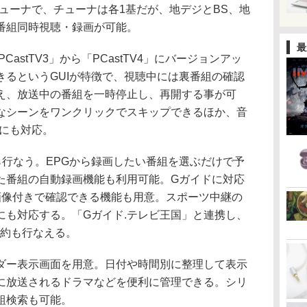
ルチューナで、チューナは各1基だが、地デジとBS、地
2番組同時視聴・録画が可能。
最
stTV3」から「PCastTV4」にバージョンアッ
きるというGUIが特徴で、視聴中には裏番組の確認
え、放送中の番組を一時停止し、再開する事が可
なシーンをワンクリックでスキップできるほか、音
生にも対応。
から行なう。EPGから録画したい番組を選ぶだけで予
た番組の自動録画機能も利用可能。Gガイドに対応
画像付きで確認できる機能も用意。スポーツ中継の
にも対応する。「Gガイド.テレビ王国」と連携し、
予約も行なえる。
ー表示画面を用意。日付や時間別に整理して表示
に放送されるドラマなどを便利に管理できる。シリ
組検索も可能。