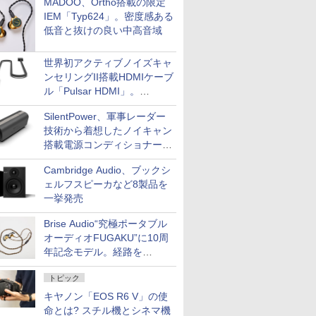
MADOO、Ortho搭載の限定
IEM「Typ624」。密度感ある
低音と抜けの良い中高音域
世界初アクティブノイズキャ
ンセリングII搭載HDMIケーブ
ル「Pulsar HDMI」。
SilentPowerから
SilentPower、軍事レーダー
技術から着想したノイキャン
搭載電源コンディショナー
「AC iPurifier2」
Cambridge Audio、ブックシ
ェルフスピーカなど8製品を
一挙発売
Brise Audio“究極ポータブル
オーディオFUGAKU”に10周
年記念モデル。経路を
NISHIKIで統一。400万円
トピック
キヤノン「EOS R6 V」の使
命とは? スチル機とシネマ機