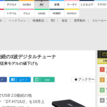
オ
ヘッドフォン
映像配信
BD
放送
業界動向
スピーカー
ェクタ
PS4
BDプレーヤー
映像配信
BD
0接続の3波デジタルチューナ
1
配信。従来モデルの値下げも
ブックマーク
ェア
はてブ
note
SB 2.0接続の地
「DT-H71/U2」を10月上