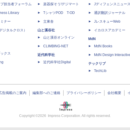
ップ担当者フォーラム
楽器探そう!デジマート
Jディフェンスニュー
ness Library
TシャツPOD T-OD
通訳翻訳ジャーナル
セミナー
立東舎
JレスキューWeb
 X（デジタルクロス）
山と溪谷社
イカロスアカデミー
山と溪谷オンライン
MdN
CLIMBING-NET
MdN Books
ブックス
近代科学社
MdN Design Interactiv
ing
近代科学社Digital
テックリブ
TechLib
広告掲載のご案内
編集部へのご連絡
プライバシーポリシー
会社概要
Copyright ©
2026
Impress Corporation. All rights reserved.