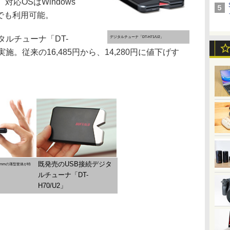
対応OSはWindows
bit版でも利用可能。
ルチューナ「DT-
デジタルチューナ「DT-H71/U2」
実施。従来の16,485円から、14,280円に値下げす
既発売のUSB接続デジタ
12mmの薄型筐体が特
ルチューナ「DT-
H70/U2」