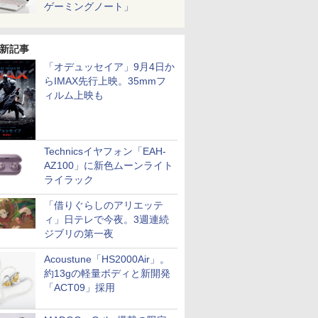
ゲーミングノート」
新記事
「オデュッセイア」9月4日か
らIMAX先行上映。35mmフ
ィルム上映も
Technicsイヤフォン「EAH-
AZ100」に新色ムーンライト
ライラック
「借りぐらしのアリエッテ
ィ」日テレで今夜。3週連続
ジブリの第一夜
Acoustune「HS2000Air」。
約13gの軽量ボディと新開発
「ACT09」採用