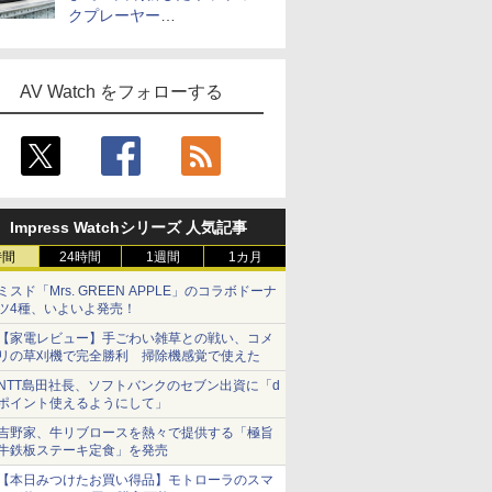
クプレーヤー
「Primo（2026）」
AV Watch をフォローする
Impress Watchシリーズ 人気記事
時間
24時間
1週間
1カ月
ミスド「Mrs. GREEN APPLE」のコラボドーナ
ツ4種、いよいよ発売！
【家電レビュー】手ごわい雑草との戦い、コメ
リの草刈機で完全勝利 掃除機感覚で使えた
NTT島田社長、ソフトバンクのセブン出資に「d
ポイント使えるようにして」
吉野家、牛リブロースを熱々で提供する「極旨
牛鉄板ステーキ定食」を発売
【本日みつけたお買い得品】モトローラのスマ