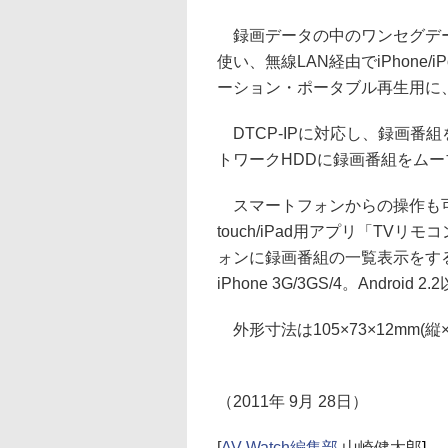
録画データの中のワンセグデータ
使い、無線LAN経由でiPhone/i
ーション・ポータブル再生用に
DTCP-IPに対応し、録画番組
トワークHDDに録画番組をム
スマートフォンからの操作も可能。
touch/iPad用アプリ「TVリ
ォンに録画番組の一覧表示をする
iPhone 3G/3GS/4。And
外形寸法は105×73×12mm(縦
（2011年 9月 28日）
[
AV Watch編集部
山崎健太郎
]