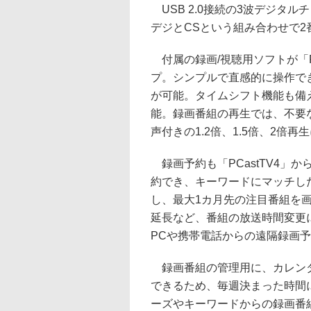
USB 2.0接続の3波デジタ
デジとCSという組み合わせで
付属の録画/視聴用ソフトが「PCa
プ。シンプルで直感的に操作で
が可能。タイムシフト機能も備
能。録画番組の再生では、不要
声付きの1.2倍、1.5倍、2倍再
録画予約も「PCastTV4」
約でき、キーワードにマッチし
し、最大1カ月先の注目番組を
延長など、番組の放送時間変更
PCや携帯電話からの遠隔録画
録画番組の管理用に、カレンダ
できるため、毎週決まった時間
ーズやキーワードからの録画番