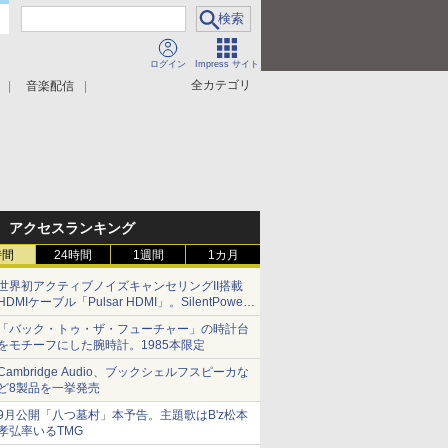
ログイン
Impress サイト
全カテゴリ
音楽配信
アクセスランキング
時間
24時間
1週間
1カ月
世界初アクティブノイズキャンセリングII搭載
HDMIケーブル「Pulsar HDMI」。SilentPower
から
「バック・トゥ・ザ・フューチャー」の時計台
をモチーフにした腕時計。1985本限定
Cambridge Audio、ブックシェルフスピーカな
ど8製品を一挙発売
9月公開「八つ墓村」本予告。主題歌はB'z松本
孝弘率いるTMG