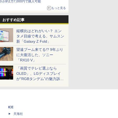
ホが約1万7,000円で購入可能
もっと見る
おすすめ記事
縦横比はどれがいい？ エン
タメ目線で考える、サムスン
新「Galaxy Z Fold」
望遠ブーム来てる!? 9年ぶり
に大復活した、ソニー
「RX10 V」
「画質でテレビ選ぶなら
OLED」、LGディスプレイ
が“RGBタンデム”の魅力訴
求。液晶とのガチ比較も
ICE
天海社