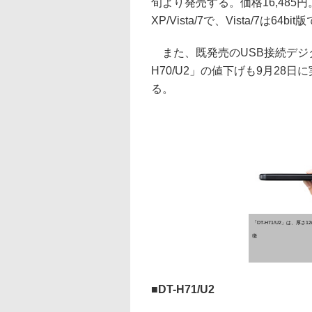
旬より発売する。価格16,485円。
XP/Vista/7で、Vista/7は64
また、既発売のUSB接続デジタ
H70/U2」の値下げも9月28日に
る。
「DT-H71/U2」は、厚さ
徴
■DT-H71/U2