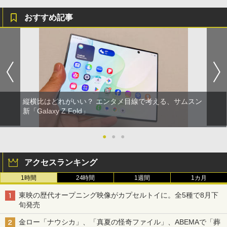
おすすめ記事
縦横比はどれがいい？ エンタメ目線で考える、サムスン
新「Galaxy Z Fold」
●
●
●
アクセスランキング
1時間
24時間
1週間
1カ月
東映の歴代オープニング映像がカプセルトイに。全5種で8月下
旬発売
金ロー「ナウシカ」、「真夏の怪奇ファイル」、ABEMAで「葬