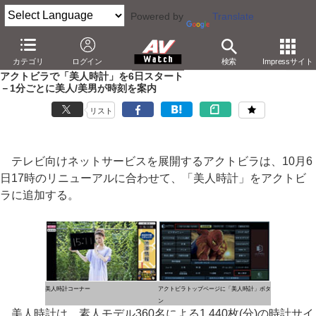
Powered by
Translate
AV Watch
コンテンツ・サービス
映像配信
アクトビラ
カテゴリ
ログイン
検索
Impressサイト
アクトビラで「美人時計」を6日スタート
－1分ごとに美人/美男が時刻を案内
リスト
テレビ向けネットサービスを展開するアクトビラは、10月6
日17時のリニューアルに合わせて、「美人時計」をアクトビ
ラに追加する。
美人時計コーナー
アクトビラトップページに「美人時計」ボタ
ン
美人時計は、素人モデル360名による1,440枚(分)の時計サイ