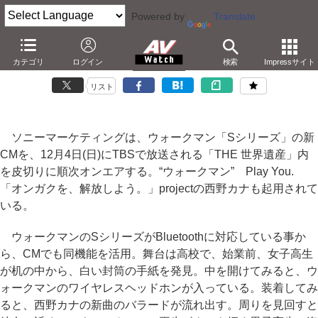
Powered by
Translate
ソニー、Bluetoothで無線告白するウォークマン新CM
カテゴリ
ログイン
検索
Impressサイト
－西野カナ起用。ウォークマンSの特徴をアピール
リスト
ソニーマーケティングは、ウォークマン「Sシリーズ」の新
CMを、12月4日(日)にTBSで放送される「THE 世界遺産」内
を皮切りに順次オンエアする。“ウォークマン” Play You.
「オンガクを、解放しよう。」projectの西野カナも起用されて
いる。
ウォークマンのSシリーズがBluetoothに対応している事か
ら、CMでも同機能を活用。舞台は高校で、始業前、女子高生
が机の中から、白い封筒の手紙を発見。中を開けてみると、ウ
ォークマンのワイヤレスヘッドホンが入っている。装着してみ
ると、西野カナの新曲のバラードが流れ出す。周りを見回すと