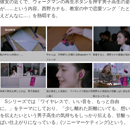
彼女の近くで、ウォークマンの再生ボタンを押す男子高生の姿
が……という内容。西野カナも、教室の中で恋愛ソング「たと
えどんなに…」を熱唱する。
机の中から封筒が……
中からは、S760BTに付属するBluetoothイヤ
装着すると、西野カナの新曲が流れ
フォンが
本体で再生を押したのは、男子高校生
彼が再生した音楽が、ワイヤレスで彼女の耳
西野カナ高校生の甘酸っぱい恋を応
に届く
容となっている
Sシリーズでは「ワイヤレスで、いい音を、もっと自由
に。」をテーマにしており、「少し離れた距離にいても、想い
を伝えたいという男子高生の気持ちをしっかり伝える、甘酸っ
ぱい仕上がりになっている」(ソニーマーケティング)という。