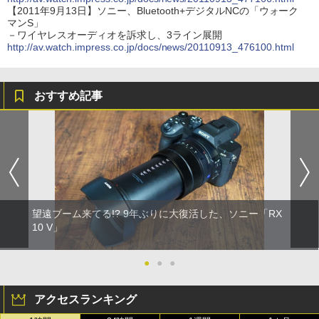
【2011年9月13日】ソニー、Bluetooth+デジタルNCの「ウォーク
マンS」
－ワイヤレスオーディオを訴求し、3ライン展開
http://av.watch.impress.co.jp/docs/news/20110913_476100.html
おすすめ記事
望遠ブーム来てる!? 9年ぶりに大復活した、ソニー「RX
10 V」
●
●
●
アクセスランキング