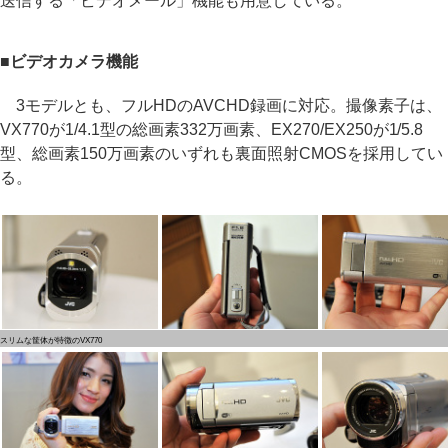
送信する「ビデオメール」機能も用意している。
■ビデオカメラ機能
3モデルとも、フルHDのAVCHD録画に対応。撮像素子は、
VX770が1/4.1型の総画素332万画素、EX270/EX250が1/5.8
型、総画素150万画素のいずれも裏面照射CMOSを採用してい
る。
スリムな筐体が特徴のVX770