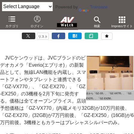
Powered by
Translate
JVC、無線LAN搭載ビデオカメラ「Everio」3機種
カテゴリ
ログイン
検索
Impressサイト
－スマホからネット経由で操作/転送。PC制御も
リスト
JVCケンウッドは、JVCブランドのビ
デオカメラ「Everio(エブリオ)」の新製
品として、無線LAN機能を内蔵し、スマ
ートフォンやタブレットと連携できる
「GZ-VX770」、「GZ-EX270」、「GZ
-EX250」の3機種を2月下旬に発売す
左から「GZ-G5」、「GZ-VX770」、「GZ-
EX270」、「GZ-EX250」
る。価格は全てオープンプライス。店頭
予想価格は「GZ-VX770」(内蔵メモリ32GB)が10万円前後、
「GZ-EX270」(32GB)が7万円前後、「GZ-EX250」(16GB)が6
万円前後。3機種ともカラーはプレシャスシルバーのみ。