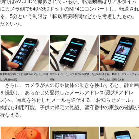
側ではAVCHDで撮影されているが、転送動画はリアルタイム
にカメラ側で640×360ドットのMP4にコンバートし、転送され
る。5分という制限は「転送所要時間などから考慮したもの」
だという。
撮影動画は5分ごとに区切られており、転送
リアルタイムにカメラ側でMP4変換しながら
転送された動画は、スマートフォン
した場所を指定
転送
SNSなどに投稿できる
さらに、カメラが人の顔や物体の動きを検出すると、静止画
を撮影し、あらかじめ登録したメールアドレス(最大8アドレ
ス)へ、写真を添付したメールを送信する「お知らせメール」
機能も利用可能。子供の帰宅の確認、留守番中の家族の確認が
行なえる。