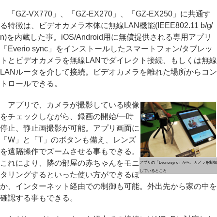
「GZ-VX770」、「GZ-EX270」、「GZ-EX250」に共通す
る特徴は、ビデオカメラ本体に無線LAN機能(IEEE802.11 b/g/
n)を内蔵した事。iOS/Android用に無償提供される専用アプリ
「Everio sync」をインストールしたスマートフォン/タブレッ
トとビデオカメラを無線LANでダイレクト接続、もしくは無線
LANルータを介して接続。ビデオカメラを離れた場所からコン
トロールできる。
アプリで、カメラが撮影している映像
をチェックしながら、録画の開始/一時
停止、静止画撮影が可能。アプリ画面に
「W」と「T」のボタンも備え、レンズ
を遠隔操作でズームさせる事もできる。
これにより、隣の部屋の赤ちゃんをモニ
アプリの「Everio sync」から、カメラを制御
しているところ
タリングするといった使い方ができるほ
か、インターネット経由での制御も可能。外出先から家の中を
確認する事もできる。