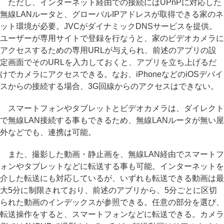
ただし、インターネット経由での接続にはUPnPに対応した
無線LANルータと、グローバルIPアドレスが取得できる家のネ
ット環境が必要。JVCがダイナミックDNSサービスを提供。
ユーザーが専用サイトで登録を行なうと、家のビデオカメラに
アクセスするための専用URLが与えられ、前述のアプリの設
定画面でそのURLを入力しておくと、アプリを立ち上げるだ
けでカメラにアクセスできる。なお、iPhoneなどのiOSデバイ
スからの接続する場合、3G回線からのアクセスはできない。
スマートフォンやタブレットとビデオカメラは、ダイレクト
で無線LAN接続する事もできるため、無線LANルータが無い屋
外などでも、連携は可能。
また、撮影した動画・静止画を、無線LAN経由でスマートフ
ォンやタブレットなどに転送する事も可能。インターネットを
介した転送にも対応しているが、いずれも転送できる動画は最
大5分に制限されており、前述のアプリから、5分ごとに区切
られた動画のインデックスが参照できる。任意の部分を選び、
転送操作をすると、スマートフォンなどに転送できる。カメラ