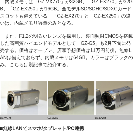
内蔵メモリは「GZ-VX770」が32GB、「GZ-EX270」が32G
B、「GZ-EX250」が16GB。全モデルSD/SDHC/SDXCカード
スロットも備えている。「GZ-EX270」と「GZ-EX250」の違
いは、内蔵メモリ容量のみとなる。
また、F1.2の明るいレンズを採用し、裏面照射CMOSを搭載
した高画質ハイエンドモデルとして「GZ-G5」も2月下旬に発
売する。価格はオープン、店頭予想価格は11万円前後。無線L
ANは備えておらず、内蔵メモリは64GB。カラーはブラックの
み。こちらは別記事で紹介する。
GZ-VX770
GZ-EX270
GZ-EX250
■無線LANでスマホ/タブレット/PC連携