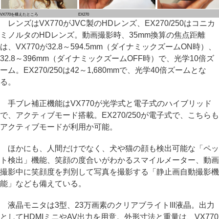
VX770を構えたところ
EX270
レンズはVX770がJVC製のHDレンズ、EX270/250はコニカ
ミノルタのHDレンズ。動画撮影時、35mm換算の焦点距離
は、VX770が32.8～594.5mm（ダイナミックズームON時）、
32.8～396mm（ダイナミックズームOFF時）で、光学10倍ズ
ーム。EX270/250は42～1,680mmで、光学40倍ズームとな
る。
手ブレ補正機能はVX770が光学式と電子式のハイブリッド
で、アクティブモード搭載。EX270/250が電子式で、こちらも
アクティブモードが利用か可能。
ほかにも、人間だけでなく、犬や猫の顔も検出可能な「ペッ
ト検出」機能、笑顔の度合いがわかるスマイルメーター、動画
撮影中に笑顔度を判別して写真を撮影する「静止画自動撮影機
能」なども備えている。
液晶モニタは3型、23万画素のクリアブライトIII液晶。出力
としてHDMIミニやAV出力を用意。外形寸法と重量は、VX770