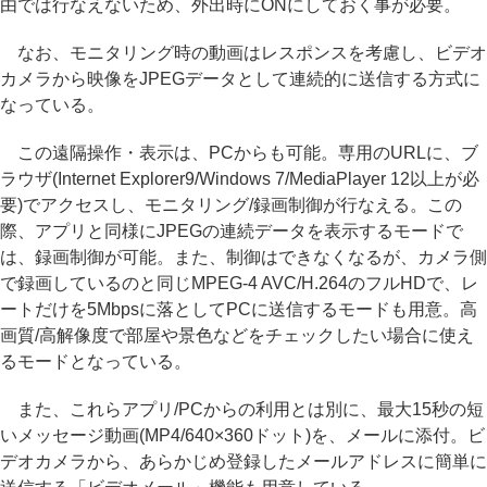
由では行なえないため、外出時にONにしておく事が必要。
なお、モニタリング時の動画はレスポンスを考慮し、ビデオ
カメラから映像をJPEGデータとして連続的に送信する方式に
なっている。
この遠隔操作・表示は、PCからも可能。専用のURLに、ブ
ラウザ(Internet Explorer9/Windows 7/MediaPlayer 12以上が必
要)でアクセスし、モニタリング/録画制御が行なえる。この
際、アプリと同様にJPEGの連続データを表示するモードで
は、録画制御が可能。また、制御はできなくなるが、カメラ側
で録画しているのと同じMPEG-4 AVC/H.264のフルHDで、レ
ートだけを5Mbpsに落としてPCに送信するモードも用意。高
画質/高解像度で部屋や景色などをチェックしたい場合に使え
るモードとなっている。
また、これらアプリ/PCからの利用とは別に、最大15秒の短
いメッセージ動画(MP4/640×360ドット)を、メールに添付。ビ
デオカメラから、あらかじめ登録したメールアドレスに簡単に