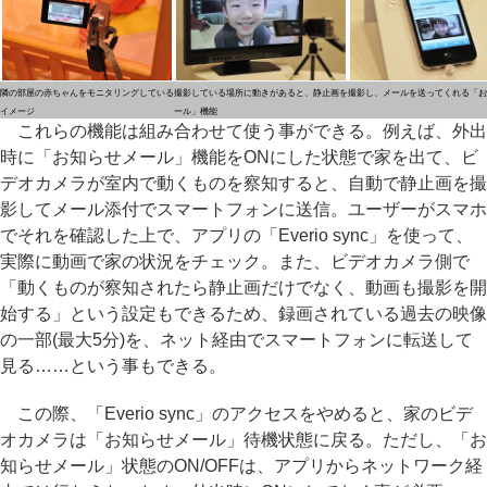
隣の部屋の赤ちゃんをモニタリングしている
撮影している場所に動きがあると、静止画を撮影し、メールを送ってくれる「お
イメージ
ール」機能
これらの機能は組み合わせて使う事ができる。例えば、外出
時に「お知らせメール」機能をONにした状態で家を出て、ビ
デオカメラが室内で動くものを察知すると、自動で静止画を撮
影してメール添付でスマートフォンに送信。ユーザーがスマホ
でそれを確認した上で、アプリの「Everio sync」を使って、
実際に動画で家の状況をチェック。また、ビデオカメラ側で
「動くものが察知されたら静止画だけでなく、動画も撮影を開
始する」という設定もできるため、録画されている過去の映像
の一部(最大5分)を、ネット経由でスマートフォンに転送して
見る……という事もできる。
この際、「Everio sync」のアクセスをやめると、家のビデ
オカメラは「お知らせメール」待機状態に戻る。ただし、「お
知らせメール」状態のON/OFFは、アプリからネットワーク経