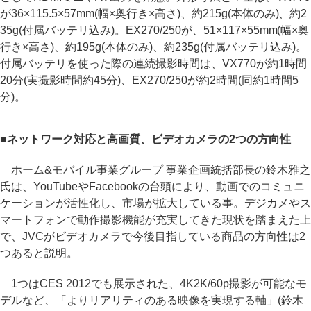
が36×115.5×57mm(幅×奥行き×高さ)、約215g(本体のみ)、約2
35g(付属バッテリ込み)。EX270/250が、51×117×55mm(幅×奥
行き×高さ)、約195g(本体のみ)、約235g(付属バッテリ込み)。
付属バッテリを使った際の連続撮影時間は、VX770が約1時間
20分(実撮影時間約45分)、EX270/250が約2時間(同約1時間5
分)。
■ネットワーク対応と高画質、ビデオカメラの2つの方向性
ホーム&モバイル事業グループ 事業企画統括部長の鈴木雅之
氏は、YouTubeやFacebookの台頭により、動画でのコミュニ
ケーションが活性化し、市場が拡大している事。デジカメやス
マートフォンで動作撮影機能が充実してきた現状を踏まえた上
で、JVCがビデオカメラで今後目指している商品の方向性は2
つあると説明。
1つはCES 2012でも展示された、4K2K/60p撮影が可能なモ
デルなど、「よりリアリティのある映像を実現する軸」(鈴木