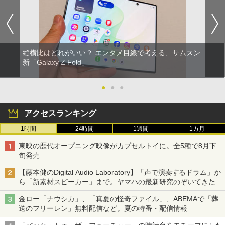
縦横比はどれがいい？ エンタメ目線で考える、サムスン
新「Galaxy Z Fold」
●
●
●
アクセスランキング
1時間
24時間
1週間
1カ月
東映の歴代オープニング映像がカプセルトイに。全5種で8月下
旬発売
【藤本健のDigital Audio Laboratory】「声で演奏するドラム」か
ら「新素材スピーカー」まで。ヤマハの最新研究のぞいてきた
金ロー「ナウシカ」、「真夏の怪奇ファイル」、ABEMAで「葬
送のフリーレン」無料配信など。夏の特番・配信情報