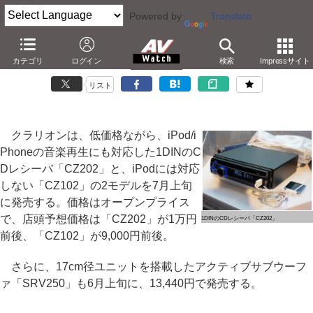
Powered by
Translate
クラリオン、実売約1万円のiPhone対応CDレシーバ
カテゴリ
ログイン
検索
Impressサイト
－別売ケーブル使用。17cm径のサブウーファも
リスト
クラリオンは、低価格ながら、iPod/i
Phoneの音楽再生にも対応した1DINのC
Dレシーバ「CZ202」と、iPodには対応
しない「CZ102」の2モデルを7月上旬
に発売する。価格はオープンプライス
で、店頭予想価格は「CZ202」が1万円
1DINのCDレシーバ「CZ202」
前後、「CZ102」が9,000円前後。
さらに、17cm径ユニットを搭載したアクティブサブウーフ
ァ「SRV250」も6月上旬に、13,440円で発売する。