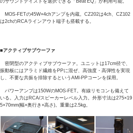
のサウンドテイストを選択できる「Beat EQ」が利用可能。
MOS-FETの45W×4chアンプを内蔵。CZ202は4ch、CZ102
は2chのRCAラインアウト端子も搭載する。
■アクティブサブウーファ
密閉型のアクティブサブウーファ。ユニットは17cm径で、
振動板にはアラミド繊維をPPに混ぜ、高強度・高弾性を実現
し、不要な共振を排除するというAMI-PPコーンを採用。
パワーアンプは150WのMOS-FET。有線リモコンも備えて
いる。入力はRCA/スピーカーレベル入力。外形寸法は275×19
5×70mm(幅×奥行き×高さ)。重量は2.5kg。