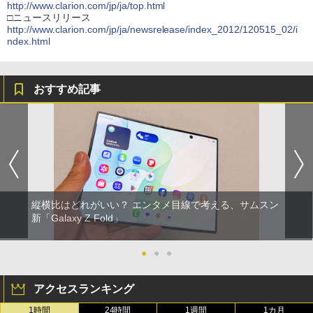
http://www.clarion.com/jp/ja/top.html
□ニュースリリース
http://www.clarion.com/jp/ja/newsrelease/index_2012/120515_02/i
ndex.html
おすすめ記事
縦横比はどれがいい？ エンタメ目線で考える、サムスン
新「Galaxy Z Fold」
●
●
●
アクセスランキング
1時間
24時間
1週間
1カ月