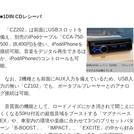
■1DIN CDレシーバ
「CZ202」は前面にUSBスロットを
備え、別売のiPodケーブル「CCA-750-
500」(8,400円)を使い、iPod/iPhoneを
接続可能。音楽をデジタル再生できるほ
か、iPod/iPhoneのコントロールも可
能。
1DINのCDレシーバ「CZ102」。フロントア
ナログ入力は備えている
なお、2機種とも前面にAUX入力を備えているため、USB入
力の無い「CZ102」でも、ポータブルプレーヤーとのアナロ
グ接続は可能。
音質面の機能として、ロードノイズにかき消されて聞こえに
くくなる50Hz付近の超低音域をブーストする「マグナベース
EX」や、車室内の環境や楽曲に合わせて3つのプリセットパタ
ーン「B-BOOST」、「IMPACT」、「EXCITE」の中から好み