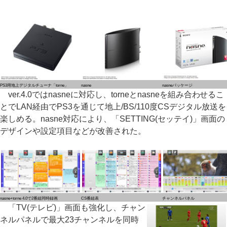
PS3用地上デジタルチューナ「torne」
nasne
nasneパッケージ
ver.4.0ではnasneに対応し、torneとnasneを組み合わせるこ
とでLAN経由でPS3を通じて地上/BS/110度CSデジタル放送を
楽しめる。nasne対応により、「SETTING(セッテイ)」画面の
デザインや設定項目などが改善された。
nasne+torne 4.0で2番組同時録画
CS番組表
チャンネルパネル
「TV(テレビ)」画面も強化し、チャン
ネルパネルで最大23チャンネルを同時