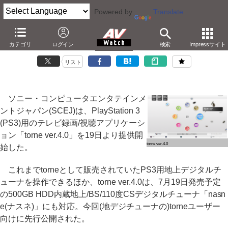
Powered by
Translate
SCE、テレビ録画/視聴アプリ「torne 4.0」を公開
カテゴリ
ログイン
検索
Impressサイト
－nasne対応。ライブ機能強化やVita用画質向上
リスト
ソニー・コンピュータエンタテインメ
ントジャパン(SCEJ)は、PlayStation 3
(PS3)用のテレビ録画/視聴アプリケーシ
ョン「torne ver.4.0」を19日より提供開
torne ver.4.0
始した。
これまでtorneとして販売されていたPS3用地上デジタルチ
ューナを操作できるほか、torne ver.4.0は、7月19日発売予定
の500GB HDD内蔵地上/BS/110度CSデジタルチューナ「nasn
e(ナスネ)」にも対応。今回(地デジチューナの)torneユーザー
向けに先行公開された。