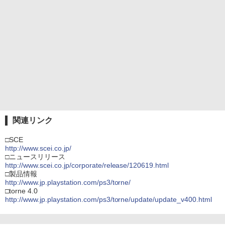
関連リンク
□SCE
http://www.scei.co.jp/
□ニュースリリース
http://www.scei.co.jp/corporate/release/120619.html
□製品情報
http://www.jp.playstation.com/ps3/torne/
□torne 4.0
http://www.jp.playstation.com/ps3/torne/update/update_v400.html