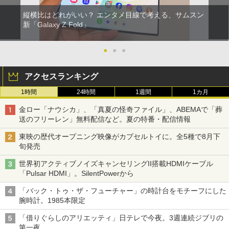
縦横比はどれがいい？ エンタメ目線で考える、サムスン
新「Galaxy Z Fold」
●
●
●
アクセスランキング
1時間
24時間
1週間
1カ月
金ロー「ナウシカ」、「真夏の怪奇ファイル」、ABEMAで「葬
送のフリーレン」無料配信など。夏の特番・配信情報
東映の歴代オープニング映像がカプセルトイに。全5種で8月下
旬発売
世界初アクティブノイズキャンセリングII搭載HDMIケーブル
「Pulsar HDMI」。SilentPowerから
「バック・トゥ・ザ・フューチャー」の時計台をモチーフにした
腕時計。1985本限定
「借りぐらしのアリエッティ」日テレで今夜。3週連続ジブリの
第一夜