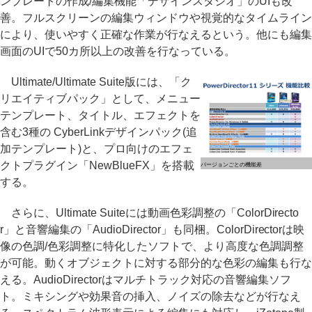
ンプレートの作成/編集機能「デザインスタジオ」のUIも改
善。フルスクリーンの編集ウィンドウや視覚的なタイムライン
により、使いやすく正確な作業が行なえるという。他にも編集
画面のUIで50カ所以上の改善を行なっている。
Ultimate/Ultimate Suite版には、「ク
リエイティブパック」として、メニュー
テンプレート、タイトル、エフェクトを
含む3種の CyberLinkデザインパック(追
加テンプレート)と、プロ向けのエフェ
クトプラグイン「NewBlueFX」を搭載
バージョンごとの機能差
する。
さらに、Ultimate Suiteには動画色彩調整の「ColorDirecto
r」と音響編集の「AudioDirector」も同梱。ColorDirectorは映
像の色調/色彩調整に特化したソフトで、より高度な色調調整
が可能。動くオブジェクトに対する部分的な色彩の編集も行な
える。AudioDirectorはマルチトラック対応の音響編集ソフ
ト。ミキシングや効果音の挿入、ノイズの除去などが行なえ