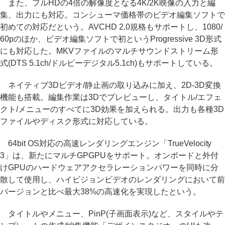
また、フルHDの4倍の解像度となる4K/2K映像の入力と編
集、出力にも対応。コンシューマ価格帯のビデオ編集ソフトで
初めての対応だという。AVCHD 2.0規格もサポートし、1080/
60pのほか、ビデオ編集ソフトで初というProgressive 3D形式
にも対応した。MKVファイルのマルチサウンドストリーム形
式(DTS 5.1ch/ドルビーデジタル5.1ch)もサポートしている。
ネイティブ3Dビデオ/静止画の取り込みに加え、2D-3D変換
機能も搭載。編集作業は3Dでプレビューし、タイトル/エフェ
クト/メニューのすべてに3D効果を加えられる。出力も各種3D
ファイルやディスク形式に対応している。
64bit OS対応の高速レンダリングエンジン「TrueVelocity
3」は、新たにマルチGPGPUをサポート。オンボードと外付
けGPUのハードウェアアクセラレーションパワーを同時に分
散して使用し、ハイビジョンビデオのレンダリングにおいて前
バージョンと比べ最大38%の高速化を実現したという。
タイトルやメニュー、PinP(子画面表示)など、スタイルやテ