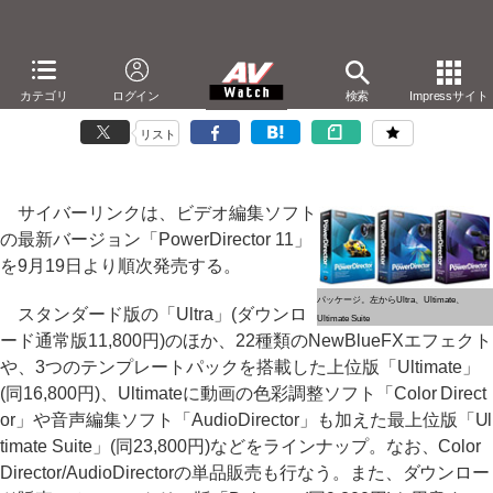
サイバーリンク、4K/Windows 8対応の「PowerDirector 11」
カテゴリ
ログイン
検索
Impressサイト
－音声編集/色調整ソフト付き「Ultimate Suite」など
リスト
サイバーリンクは、ビデオ編集ソフト
の最新バージョン「PowerDirector 11」
を9月19日より順次発売する。
パッケージ。左からUltra、Ultimate、
スタンダード版の「Ultra」(ダウンロ
Ultimate Suite
ード通常版11,800円)のほか、22種類のNewBlueFXエフェクト
や、3つのテンプレートパックを搭載した上位版「Ultimate」
(同16,800円)、Ultimateに動画の色彩調整ソフト「Color Direct
or」や音声編集ソフト「AudioDirector」も加えた最上位版「Ul
timate Suite」(同23,800円)などをラインナップ。なお、Color
Director/AudioDirectorの単品販売も行なう。また、ダウンロー