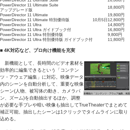
PowerDirector 11 Ultimate Suite
26,800円
PowerDirector 11 Ultimate Suite
18,800円
アップグレード版
PowerDirector 11 Ultimate
19,800円
PowerDirector 11 Ultimate 特別優待版
10月5日
12,800円
PowerDirector 11 Ultra
14,800円
PowerDirector 11 Ultra ガイドブック付
16,800円
PowerDirector 11 Ultra 特別優待版
9,800円
PowerDirector 11 Ultra 特別優待版 ガイドブック付
11,800円
■ 4K対応など、プロ向け機能を充実
新機能として、長時間のビデオ素材を
効率的に編集できるという「コンテン
ツ・アウェア編集」に対応。映像データ
内のシーンを自動分析して、重要な映像
シーン(人物、被写体の動き、カメラパ
新機能の「コンテンツ・アウェア編集」画面
ン、ズーム)を自動抽出するほか、調整
が必要な手ブレや暗い映像も抽出してTrueTheaterでまとめて
補正可能。抽出したシーンは1クリックでタイムラインに取り
込める。