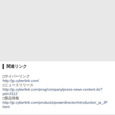
関連リンク
□サイバーリンク
http://jp.cyberlink.com/
□ニュースリリース
http://jp.cyberlink.com/prog/company/press-news-content.do?
pid=3112
□製品情報
http://jp.cyberlink.com/products/powerdirector/introduction_ja_JP.
html