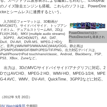
る。スペクトラム波形表示による編集にも対応し、iZotope製
のノイズ除去エンジンも搭載。これらのソフトは、PowerDire
ctorとシームレスに連携するという。
入力対応フォーマットは、3D動画が
MVC(M2T)、サイドバイサイド、トップアン
ドボトム、デュアルストリームAVI。2Dは
PowerDirectorのほか、
FLV(H.264)、MKV (multiple audio streams)
PhotoDirector4も発表され
、3GPP2、AVCHD(M2T)、AVI、DAT、
た
DivX、DV-AVI、DVR-MS、MPEG-2 HDな
ど。音声はWAV/MP3/WMA/AAC(M4A)/OGG。静止画は
JPS/MPO/RAW/GIF/BMP/JPEG/TIF/PNG。出力対応デバイスは、
iPad/iPhoneやiPod touch/nano/classic、Android、Blackberry、PSP、
PS3、XBox、Zuneなど。
出力は、3DのMVC/サイドバイサイド/アナグリフに対応。2
DではAVCHD、MPEG-2 HD、WMV-HD、MPEG-1/2/4、MPE
G-4 AVC、WMV、DV-AVI、QuickTime、3GPP2などに対応。
（2012年 9月 20日）
[
AV Watch編集部
中林暁
]