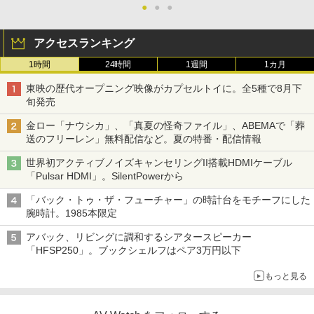
●
●
●
アクセスランキング
1時間
24時間
1週間
1カ月
東映の歴代オープニング映像がカプセルトイに。全5種で8月下
旬発売
金ロー「ナウシカ」、「真夏の怪奇ファイル」、ABEMAで「葬
送のフリーレン」無料配信など。夏の特番・配信情報
世界初アクティブノイズキャンセリングII搭載HDMIケーブル
「Pulsar HDMI」。SilentPowerから
「バック・トゥ・ザ・フューチャー」の時計台をモチーフにした
腕時計。1985本限定
アバック、リビングに調和するシアタースピーカー
「HFSP250」。ブックシェルフはペア3万円以下
もっと見る