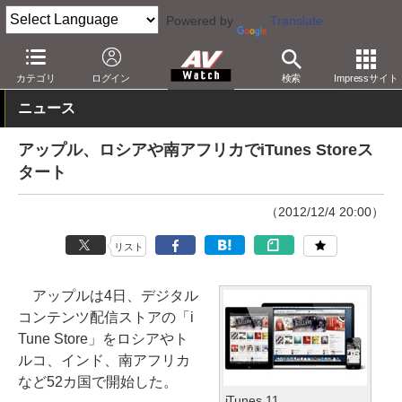
Powered by
Translate
AV Watch
コンテンツ・サービス
音楽配信
iTunes
カテゴリ
ログイン
検索
Impressサイト
ニュース
アップル、ロシアや南アフリカでiTunes Storeス
タート
（2012/12/4 20:00）
リスト
アップルは4日、デジタル
コンテンツ配信ストアの「i
Tune Store」をロシアやト
ルコ、インド、南アフリカ
など52カ国で開始した。
iTunes 11