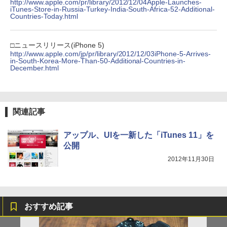
http://www.apple.com/pr/library/2012/12/04Apple-Launches-
iTunes-Store-in-Russia-Turkey-India-South-Africa-52-Additional-
Countries-Today.html
□ニュースリリース(iPhone 5)
http://www.apple.com/jp/pr/library/2012/12/03iPhone-5-Arrives-
in-South-Korea-More-Than-50-Additional-Countries-in-
December.html
関連記事
アップル、UIを一新した「iTunes 11」を
公開
2012年11月30日
おすすめ記事