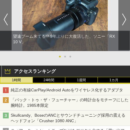
望遠ブーム来てる!? 9年ぶりに大復活した、ソニー「RX
10 V」
●
●
●
アクセスランキング
1時間
24時間
1週間
1カ月
純正の有線CarPlay/Android Autoをワイヤレス化するアダプタ
「バック・トゥ・ザ・フューチャー」の時計台をモチーフにした
腕時計。1985本限定
Skullcandy、BoseのANCとサウンドチューニング採用の震える
ヘッドフォン「Crusher 1080 ANC」