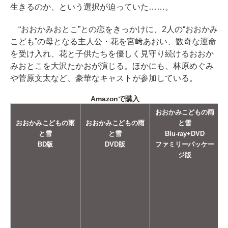
生きるのか、という選択が迫っていた……。
“おおかみおとこ”との恋をきっかけに、2人の“おおかみ
こども”の母となる主人公・花を宮﨑あおい、数奇な運命
を受け入れ、花と子供たちを優しく見守り続けるおおか
みおとこを大沢たかおが演じる。ほかにも、林原めぐみ
や菅原文太など、豪華なキャストが参加している。
Amazonで購入
おおかみこどもの雨
おおかみこどもの雨
おおかみこどもの雨
と雪
と雪
と雪
Blu-ray+DVD
BD版
DVD版
ファミリーパッケー
ジ版