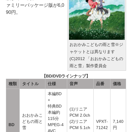
ァミリーパッケージ版が6,0
90円。
おおかみこどもの雨と雪※ジ
ャケットとは異なります
(C)2012 「おおかみこどもの
雨と雪」製作委員会
【BD/DVDラインナップ】
種類
タイトル
仕様
音声
品番
価格
本編BD
+
特典BD
(1)リニア
本編約
おおかみこ
PCM 2.0ch
115分
どもの雨と
(2)リニア
VPXT-
7,140
BD
MPEG-4
雪
PCM 5.1ch
71242
円
AVC