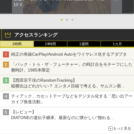
10 V」
●
●
●
アクセスランキング
1時間
24時間
1週間
1カ月
純正の有線CarPlay/Android Autoをワイヤレス化するアダプタ
「バック・トゥ・ザ・フューチャー」の時計台をモチーフにした
腕時計。1985本限定
【西田宗千佳のRandomTracking】
縦横比はどれがいい？ エンタメ目線で考える、サムスン新
「Galaxy Z Fold」
ティアック、カセットテープなどをデジタル化する「思い出アー
カイブ推進活動」
【レビュー】
DIATONEの遺伝子継承、最新なのに懐かしい“惚れる
音”Tecnologia e Cuore「DS-TC52B」を聴く
もっと見る