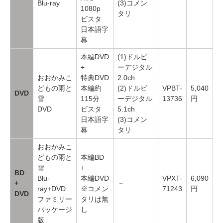
Blu-ray
(3)コメン
1080p
タリ
ビスタ
日本語字
幕
本編DVD
(1)ドルビ
+
ーデジタル
おおかみこ
特典DVD
2.0ch
どもの雨と
本編約
(2)ドルビ
VPBT-
5,040
DVD
雪
115分
ーデジタル
13736
円
DVD
ビスタ
5.1ch
日本語字
(3)コメン
幕
タリ
おおかみこ
どもの雨と
本編BD
雪
+
BD
Blu-
本編DVD
VPXT-
6,090
+
－
ray+DVD
※コメン
71243
円
DVD
ファミリー
タリは無
パッケージ
し
版