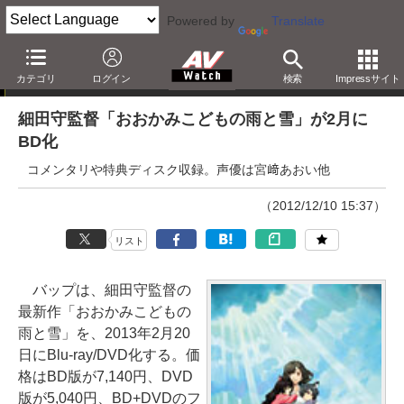
Powered by
Translate
ニュース
カテゴリ
ログイン
検索
Impressサイト
細田守監督「おおかみこどもの雨と雪」が2月に
BD化
コメンタリや特典ディスク収録。声優は宮﨑あおい他
（2012/12/10 15:37）
リスト
バップは、細田守監督の
最新作「おおかみこどもの
雨と雪」を、2013年2月20
日にBlu-ray/DVD化する。価
格はBD版が7,140円、DVD
版が5,040円、BD+DVDのフ