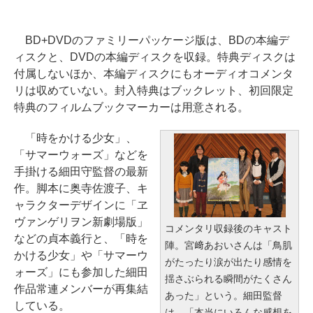
BD+DVDのファミリーパッケージ版は、BDの本編デ
ィスクと、DVDの本編ディスクを収録。特典ディスクは
付属しないほか、本編ディスクにもオーディオコメンタ
リは収めていない。封入特典はブックレット、初回限定
特典のフィルムブックマーカーは用意される。
「時をかける少女」、
「サマーウォーズ」などを
手掛ける細田守監督の最新
作。脚本に奥寺佐渡子、キ
ャラクターデザインに「ヱ
ヴァンゲリヲン新劇場版」
コメンタリ収録後のキャスト
などの貞本義行と、「時を
陣。宮﨑あおいさんは「鳥肌
かける少女」や「サマーウ
がたったり涙が出たり感情を
ォーズ」にも参加した細田
揺さぶられる瞬間がたくさん
作品常連メンバーが再集結
あった」という。細田監督
している。
は、「本当にいろんな感想を