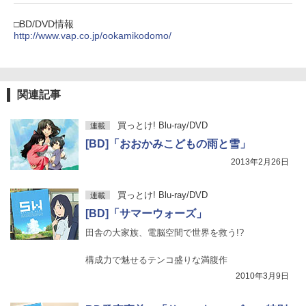
□BD/DVD情報
http://www.vap.co.jp/ookamikodomo/
関連記事
買っとけ! Blu-ray/DVD
連載
[BD]「おおかみこどもの雨と雪」
2013年2月26日
買っとけ! Blu-ray/DVD
連載
[BD]「サマーウォーズ」
田舎の大家族、電脳空間で世界を救う!?
構成力で魅せるテンコ盛りな満腹作
2010年3月9日