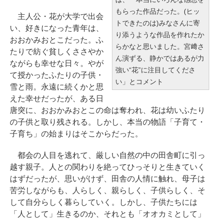
もらった作品だった。(ヒッ
主人公・花が大学で出会
トできたのは)みなさんに寄
い、好きになった青年は、
り添うような作品を作れたか
おおかみおとこだった。ふ
らかなと思いました。宮﨑さ
たりで紡ぐ貧しくささやか
ん演ずる、静かではあるが力
ながらも幸せな日々。やが
強い“花”に注目してくださ
て授かったふたりの子供・
い」とコメント
雪と雨。永遠に続くかと思
えた幸せだったが、ある日
唐突に、おおかみおとこの命は奪われ、花は幼いふたり
の子供と取り残される。しかし、本当の物語「子育て・
子育ち」の始まりはそこからだった。
都会の人目を逃れて、厳しい自然の中の田舎町に引っ
越す親子。人との関わりを絶ってひっそりと生きていく
はずだったが、思いがけず、田舎の人情に触れ、母子は
苦労しながらも、人らしく、親らしく、子供らしく、そ
して自分らしく暮らしていく。しかし、子供たちには
「人として」生きるのか、それとも「オオカミとして」