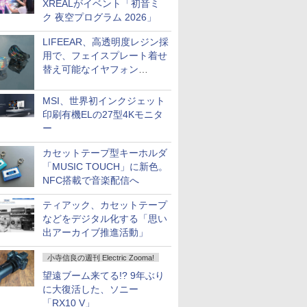
XREALがイベント「初音ミ
ク 夜空プログラム 2026」
LIFEEAR、高透明度レジン採
用で、フェイスプレート着せ
替え可能なイヤフォン
「Nova Shell」
MSI、世界初インクジェット
印刷有機ELの27型4Kモニタ
ー
カセットテープ型キーホルダ
「MUSIC TOUCH」に新色。
NFC搭載で音楽配信へ
ティアック、カセットテープ
などをデジタル化する「思い
出アーカイブ推進活動」
小寺信良の週刊 Electric Zooma!
望遠ブーム来てる!? 9年ぶり
に大復活した、ソニー
「RX10 V」