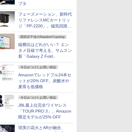
プタ
フェーズメーション、新時代
リファレンスMCカートリッ
ジ「PP-2200」。磁気回路や
ハウジングを根本から見直し
西田宗千佳のRandomTracking
縦横比はどれがいい？ エン
タメ目線で考える、サムスン
新「Galaxy Z Fold」
今日みつけたお買い得品
Amazonでレッドブル24本セ
ットが20% OFF。炭酸水や
麦茶も低価格
今日みつけたお買い得品
JBL最上位完全ワイヤレス
「TOUR PRO 3」、Amazon
限定モデルが25% OFF
現実の花火とARが融合、