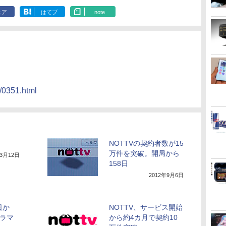
ェア
はてブ
note
5/0351.html
NOTTVの契約者数が15
万件を突破。開局から
年3月12日
158日
2012年9月6日
日か
NOTTV、サービス開始
ドラマ
から約4カ月で契約10