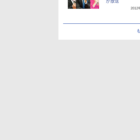
が放送
201