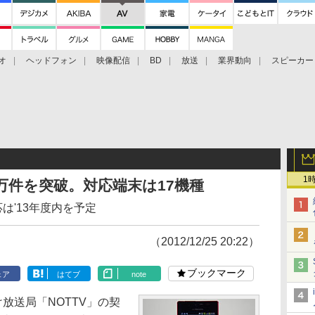
オ
ヘッドフォン
映像配信
BD
放送
業界動向
スピーカー
ェクタ
PS4
BDプレーヤー
映像配信
BD
1
0万件を突破。対応端末は17機種
は'13年度内を予定
（2012/12/25 20:22）
ブックマーク
ェア
はてブ
note
放送局「NOTTV」の契