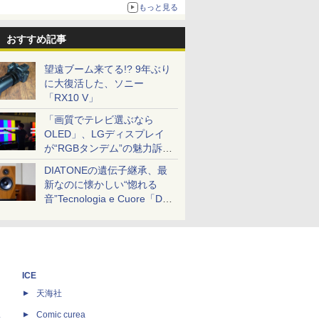
ボリュームアップ
もっと見る
おすすめ記事
望遠ブーム来てる!? 9年ぶり
に大復活した、ソニー
「RX10 V」
「画質でテレビ選ぶなら
OLED」、LGディスプレイ
が“RGBタンデム”の魅力訴
求。液晶とのガチ比較も
DIATONEの遺伝子継承、最
新なのに懐かしい“惚れる
音”Tecnologia e Cuore「DS-
TC52B」を聴く
ICE
天海社
ス
Comic curea