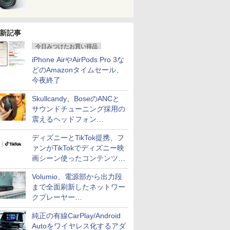
新記事
今日みつけたお買い得品
iPhone AirやAirPods Pro 3な
どのAmazonタイムセール、
今夜終了
Skullcandy、BoseのANCと
サウンドチューニング採用の
震えるヘッドフォン
「Crusher 1080 ANC」
ディズニーとTikTok提携、フ
ァンがTikTokでディズニー映
画シーン使ったコンテンツ制
作、Disney+にも配信
Volumio、電源部から出力段
まで全面刷新したネットワー
クプレーヤー
「Primo（2026）」
純正の有線CarPlay/Android
Autoをワイヤレス化するアダ