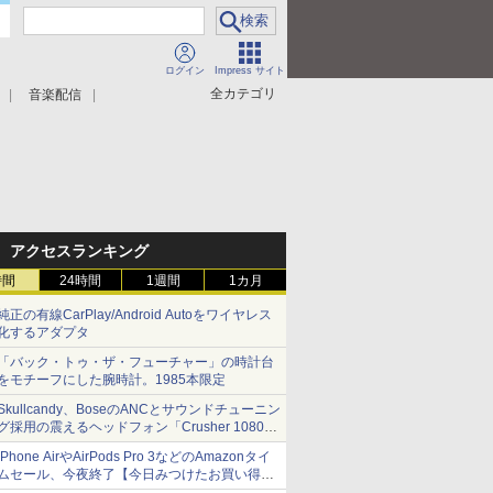
ログイン
Impress サイト
全カテゴリ
音楽配信
アクセスランキング
時間
24時間
1週間
1カ月
純正の有線CarPlay/Android Autoをワイヤレス
化するアダプタ
「バック・トゥ・ザ・フューチャー」の時計台
をモチーフにした腕時計。1985本限定
Skullcandy、BoseのANCとサウンドチューニン
グ採用の震えるヘッドフォン「Crusher 1080
ANC」
iPhone AirやAirPods Pro 3などのAmazonタイ
ムセール、今夜終了【今日みつけたお買い得
品】