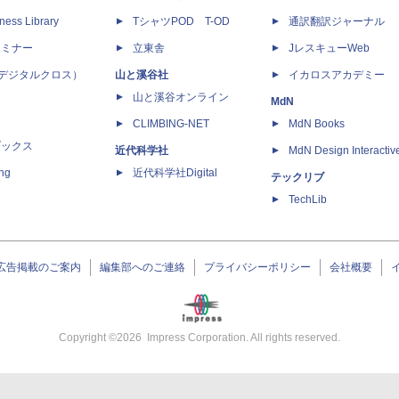
ness Library
TシャツPOD T-OD
通訳翻訳ジャーナル
セミナー
立東舎
JレスキューWeb
 X（デジタルクロス）
山と溪谷社
イカロスアカデミー
山と溪谷オンライン
MdN
CLIMBING-NET
MdN Books
ブックス
近代科学社
MdN Design Interactiv
ing
近代科学社Digital
テックリブ
TechLib
広告掲載のご案内
編集部へのご連絡
プライバシーポリシー
会社概要
Copyright ©
2026
Impress Corporation. All rights reserved.