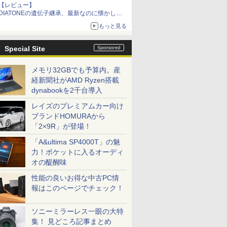
【レビュー】
DIATONEの遺伝子継承、最新なのに懐かし
い“惚れる音”Tecnologia e Cuore「DS-TC52B」
もっと見る
を聴く
Special Site
メモリ32GBでも予算内。産
経新聞社がAMD Ryzen搭載
dynabookを2千台導入
レイズのプレミアムカー向け
ブランドHOMURAから
「2×9R」が登場！
「A&ultima SP4000T」の魅
力！ポケットに入るオーディ
オの醍醐味
性能の良いお得な中古PC情
報はこのページでチェック！
ソニーミラーレス一眼の大特
集！ 見どころ記事まとめ