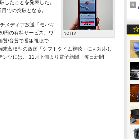
を突破したことを発表した。
6日目での突破となる。
ルチメディア放送「モバキ
20円の有料サービス。ワ
NOTTV
画質/音質で番組視聴で
端末蓄積型の放送「シフトタイム視聴」にも対応し
ンツには、 11月下旬より電子新聞「毎日新聞