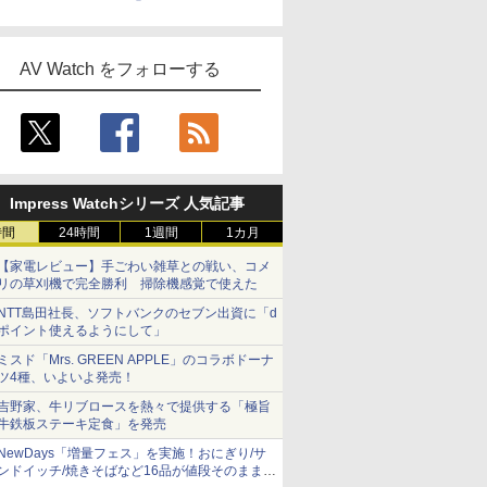
AV Watch をフォローする
Impress Watchシリーズ 人気記事
時間
24時間
1週間
1カ月
【家電レビュー】手ごわい雑草との戦い、コメ
リの草刈機で完全勝利 掃除機感覚で使えた
NTT島田社長、ソフトバンクのセブン出資に「d
ポイント使えるようにして」
ミスド「Mrs. GREEN APPLE」のコラボドーナ
ツ4種、いよいよ発売！
吉野家、牛リブロースを熱々で提供する「極旨
牛鉄板ステーキ定食」を発売
NewDays「増量フェス」を実施！おにぎり/サ
ンドイッチ/焼きそばなど16品が値段そのままで