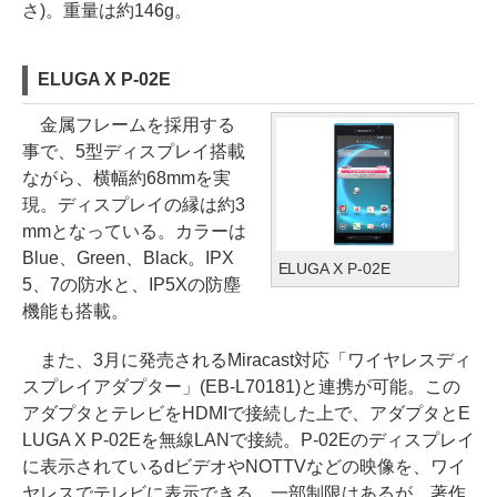
さ)。重量は約146g。
ELUGA X P-02E
金属フレームを採用する
事で、5型ディスプレイ搭載
ながら、横幅約68mmを実
現。ディスプレイの縁は約3
mmとなっている。カラーは
Blue、Green、Black。IPX
ELUGA X P-02E
5、7の防水と、IP5Xの防塵
機能も搭載。
また、3月に発売されるMiracast対応「ワイヤレスディ
スプレイアダプター」(EB-L70181)と連携が可能。この
アダプタとテレビをHDMIで接続した上で、アダプタとE
LUGA X P-02Eを無線LANで接続。P-02Eのディスプレイ
に表示されているdビデオやNOTTVなどの映像を、ワイ
ヤレスでテレビに表示できる。一部制限はあるが、著作