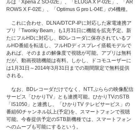
ルは「Xperia Z SO-02E」、「ELUGA X P-02E」、「AR
ROWS X F-02E」、「Optimus G pro L-04E」の4機種。
これに合わせ、DLNA/DTCP-IPに対応した家電連携ア
プリ「Twonky Beam」も1月31日に機能を拡充予定。新
たにフルHDに対応し、BDレコーダに保存されているフ
ルHD番組を転送し、フルHDディスプレイ搭載モデルで
あれば、そのままの解像度で視聴が可能。アプリは無料
だが、動画視聴機能は有料。しかし、ドコモユーザーに
は1月31日～2014年3月31日までの期間限定で無料提供
される。
なお、BDレコーダだけでなく、NTTぷららの映像配信
サービス「ひかりTV」とも連携可能。ひかりTVのSTB
「IS1050」と連携し、「ひかりTV テレビサービス」の
番組60チャンネル以上(予定)を、スマートフォンで視聴
可能。今春提供予定のSTB新機種では、スマートフォン
へのムーブも可能にするという。