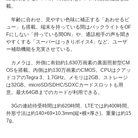
載。
年齢に合わせ、見やすい色味に補正する「あわせるビ
ュー」も搭載。端末を持っている間はバックライトをOF
Fにしない「持っている間ON」や、通話相手の声を聞き
やすくする「スーパーはっきりボイス4」など、ユーザ
ー補助機能を充実させている。
カメラは、外側に有効約1,630万画素の裏面照射型CM
OSを搭載。内側は約130万画素のCMOS。CPUはクアッ
ドコアのTegra 3、1.7GHz。メモリは2GB、ストレージ
は32GB。microSD/SDHC/SDXCカードスロットも用
意。最大64GBまでのカードが利用できる。
3Gの連続待受時間は約620時間、LTEでは約400時間。
外形寸法は約140×69×10.3mm(縦×横×厚さ)。重量は約15
7g。