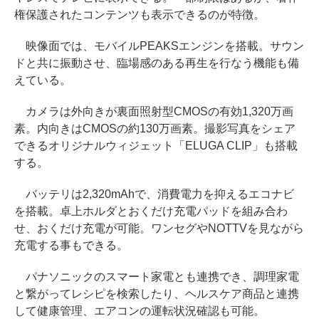
権保護されたコンテンツも表示できるのが特徴。
映像面では、モバイルPEAKSエンジンを搭載。サウン
ドと共に振動させ、臨場感のある再生を行なう機能も備
えている。
カメラは外向きが裏面照射型CMOSの有効1,320万画
素。内向きはCMOSの約130万画素。撮影写真をシェア
できるオリジナルウィジェット「ELUGA CLIP」も搭載
する。
バッテリは2,320mAhで、消費電力を抑えるエコナビ
を搭載。卓上ホルダとおくだけ充電パッドを組み合わ
せ、おくだけ充電が可能。ワンセグやNOTTVを見ながら
充電する事もできる。
パナソニックのスマート家電とも連携でき、調理家電
と繋がってレシピを検索したり、ヘルスケア商品と連携
して健康管理、エアコンの運転状況確認も可能。