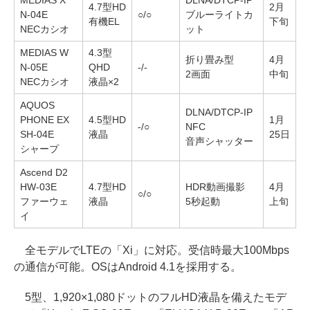
MEDIAS X
DLNA/DTCP-IP
4.7型HD
2月
N-04E
○/○
ブルーライトカ
有機EL
下旬
NECカシオ
ット
MEDIAS W
4.3型
折り畳み型
4月
N-05E
QHD
-/-
2画面
中旬
NECカシオ
液晶×2
AQUOS
DLNA/DTCP-IP
PHONE EX
4.5型HD
1月
-/○
NFC
SH-04E
液晶
25日
音声シャッター
シャープ
Ascend D2
HW-03E
4.7型HD
HDR動画撮影
4月
○/○
ファーウェ
液晶
5秒起動
上旬
イ
全モデルでLTEの「Xi」に対応。受信時最大100Mbps
の通信が可能。OSはAndroid 4.1を採用する。
5型、1,920×1,080ドットのフルHD液晶を備えたモデ