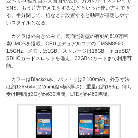
並べて5.6型相当の大画面を活用。片方のディスプレイで
SNS、もう片方でメモをするなどといった使い方もでき
る。半分閉じて、机などに設置すると動画が視聴しやす
いスタイルとなる。
カメラは外向きのみで、裏面照射型の有効約810万画
素CMOSを搭載。CPUはデュアルコアの「MSM8960」
1.5GHz。メモリは1GB、ストレージは16GB。microSD/
SDHCカードスロットを備え、32GBのカードまで利用可
能。
カラーはBlackのみ。バッテリは2,100mAh。外形寸法
は約136×64×12.2mm(縦×横×厚さ)。重量は約183g。待ち
受け時間は3Gが約630時間、LTEが約460時間。