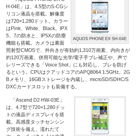
H-04E」は、4.5型のS-CGシ
リコン液晶を搭載。解像度
は720×1,280ドット。カラー
はPink、White、Black。IPX
5、7の防水と、IP5Xの防塵
AQUOS PHONE EX SH-04E
機能も搭載。カメラは裏面
照射型CMOSで、外向きが有効約1,310万画素、内向きが
約120万画素。併用可能な光学/電子手ブレ補正や、声で
レリーズできる「Voice Shot」にも対応し、ブレを防げ
るという。CPUはクアッドコアのAPQ8064 1.5GHz。2G
Bメモリ、16GBストレージを内蔵し、microSD/SDHC/S
DXCカードスロットも装備する。
「Ascend D2 HW-03E」
は、4.7型で720×1,280ドッ
トの液晶ディスプレイを搭
載。高感度タッチセンシン
グ技術を備え、濡れたて