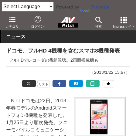
Powered by
Translate
AV Watch
製品
スマートフォン
カテゴリ
ログイン
検索
Impressサイト
ニュース
ドコモ、フルHD 4機種を含むスマホ8機種発表
フルHDでレコーダの番組視聴。2画面搭載機も
（2013/1/22 13:57）
リスト
NTTドコモは22日、2013
年春モデルのAndroidスマー
トフォン8機種を発表した。
1月25日より順次発売。ソニ
ーモバイルコミュニケーシ