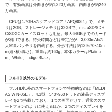
で、有効画素は外向きが約1,320万画素、内向きが約240
万画素。
CPUは1.7GHzのクアッドコア「APQ8064」で、メモ
リは2GB。ストレージメモリは32GBで、microSD/SDH
C/SDXCカードスロットも用意。最大64GBまでのカード
が利用できる。待受時間などは未定だが、3,000mAhの
大容量バッテリを内蔵する。外形寸法は約139×70×10m
m(縦×横×厚さ)。重量は約160g。本体カラーはPlatinu
m、White、Indigo Black。
フルHD以外のモデル
フルHD以外のスマートフォンで特徴的なのは「MEDI
AS W N-05E」。4.3型、540×960ドットの液晶ディスプ
レイを2つ搭載しており、1つの画面だけで、通常のスマ
ートフォンのように使えるほか、2つのディスプレイを