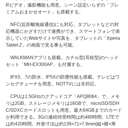
Rビデオ」撮影機能も用意。シーン設定いらずの「プレ
ミアムおまかせオート」も搭載する。
NFC(近距離無線通信)にも対応。タブレットなどの対
応機器にかざすだけで連携ができ、スマートフォンで表
示していたWebサイトや写真を、タブレットの「Xperia
Tablet Z」の画面で見る事も可能。
WALKMANアプリも搭載。カナル型(耳栓型)のヘッド
セット「MH-EX300AP」も付属する。
IPX5、7の防水、IP5Xの防塵性能も搭載。テレビはワ
ンセグチューナを用意。NOTTVには非対応。
CPUは1.5GHzのクアッドコア「APQ8064」で、メモ
リは2GB。ストレージメモリは16GBで、microSD/SDH
C/SDXCカードスロットも用意。最大64GBまでのカード
が利用できる。3Gの連続待受時間は約480時間、LTEで
は約420時間。外形寸法は約139×71×7.9mm(縦×横×厚