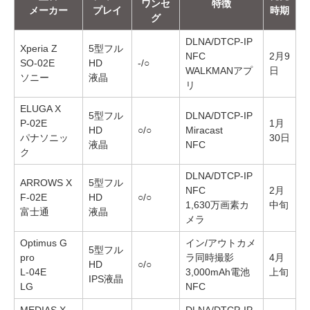
ワンセ
特徴
メーカー
プレイ
時期
グ
DLNA/DTCP-IP
Xperia Z
5型フル
NFC
2月9
SO-02E
HD
-/○
WALKMANアプ
日
ソニー
液晶
リ
ELUGA X
5型フル
DLNA/DTCP-IP
P-02E
1月
HD
○/○
Miracast
パナソニッ
30日
液晶
NFC
ク
DLNA/DTCP-IP
ARROWS X
5型フル
NFC
2月
F-02E
HD
○/○
1,630万画素カ
中旬
富士通
液晶
メラ
Optimus G
イン/アウトカメ
5型フル
pro
ラ同時撮影
4月
HD
○/○
L-04E
3,000mAh電池
上旬
IPS液晶
LG
NFC