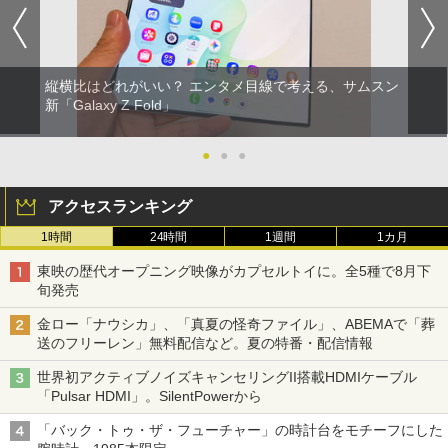
縦横比はどれがいい？ エンタメ目線で考える、サムスン
新「Galaxy Z Fold」
●
●
●
アクセスランキング
1時間
24時間
1週間
1カ月
東映の歴代オープニング映像がカプセルトイに。全5種で8月下
旬発売
金ロー「ナウシカ」、「真夏の怪奇ファイル」、ABEMAで「葬
送のフリーレン」無料配信など。夏の特番・配信情報
世界初アクティブノイズキャンセリングII搭載HDMIケーブル
「Pulsar HDMI」。SilentPowerから
「バック・トゥ・ザ・フューチャー」の時計台をモチーフにした