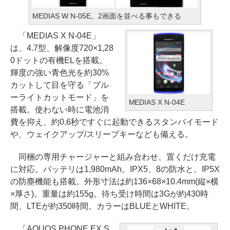
MEDIAS W N-05E。2画面を並べる事もできる
「MEDIAS X N-04E」
は、4.7型、解像度720×1,28
0ドットの有機ELを搭載。
輝度の強い青色光を約30%
カットして目を守る「ブル
ーライトカットモード」を
MEDIAS X N-04E
搭載。使わない時に電池消
費を抑え、約0.6秒ですぐに起動できるスタンバイモード
や、ウェイクアップ/スリープキーなども備える。
同梱の専用チャージャーと組み合わせ、置くだけ充電
に対応。バッテリは1,980mAh。IPX5、8の防水と、IP5X
の防塵機能も搭載。外形寸法は約136×68×10.4mm(縦×横
×厚さ)。重量は約155g。待ち受け時間は3Gが約430時
間、LTEが約350時間。カラーはBLUEとWHITE。
「AQUOS PHONE EX S