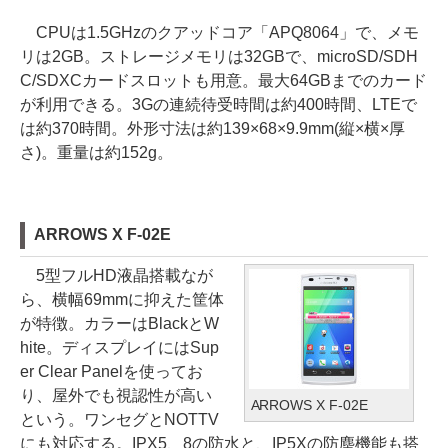
CPUは1.5GHzのクアッドコア「APQ8064」で、メモ
リは2GB。ストレージメモリは32GBで、microSD/SDH
C/SDXCカードスロットも用意。最大64GBまでのカード
が利用できる。3Gの連続待受時間は約400時間、LTEで
は約370時間。外形寸法は約139×68×9.9mm(縦×横×厚
さ)。重量は約152g。
ARROWS X F-02E
5型フルHD液晶搭載なが
ら、横幅69mmに抑えた筐体
が特徴。カラーはBlackとW
hite。ディスプレイにはSup
er Clear Panelを使ってお
り、屋外でも視認性が高い
ARROWS X F-02E
という。ワンセグとNOTTV
にも対応する。IPX5、8の防水と、IP5Xの防塵機能も搭