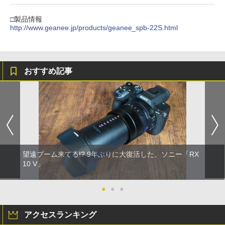
□製品情報
http://www.geanee.jp/products/geanee_spb-22S.html
おすすめ記事
望遠ブーム来てる!? 9年ぶりに大復活した、ソニー「RX
10 V」
●
●
●
アクセスランキング