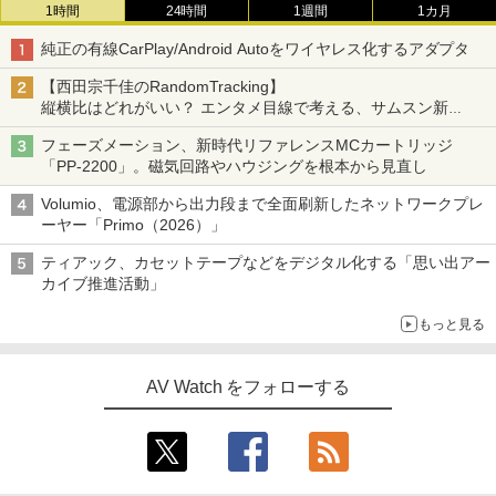
1時間
24時間
1週間
1カ月
純正の有線CarPlay/Android Autoをワイヤレス化するアダプタ
【西田宗千佳のRandomTracking】
縦横比はどれがいい？ エンタメ目線で考える、サムスン新
「Galaxy Z Fold」
フェーズメーション、新時代リファレンスMCカートリッジ
「PP-2200」。磁気回路やハウジングを根本から見直し
Volumio、電源部から出力段まで全面刷新したネットワークプレ
ーヤー「Primo（2026）」
ティアック、カセットテープなどをデジタル化する「思い出アー
カイブ推進活動」
もっと見る
AV Watch をフォローする