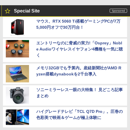
Special Site
マウス、RTX 5060 Ti搭載ゲーミングPCが7万
5,000円オフで30万円台！
エントリーなのに脅威の実力!「Osprey」Nobl
e Audioワイヤレスイヤフォン4機種を一気に聴
く
メモリ32GBでも予算内。産経新聞社がAMD R
yzen搭載dynabookを2千台導入
ソニーミラーレス一眼の大特集！ 見どころ記事
まとめ
ハイグレードテレビ「TCL Q7D Pro」。圧巻の
色彩美で映画＆ゲームが極上体験に