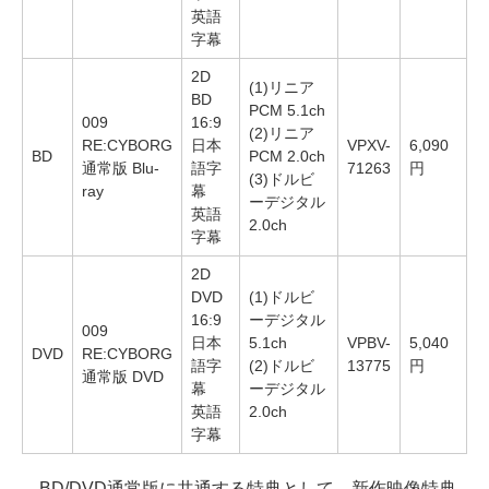
英語
字幕
2D
(1)リニア
BD
PCM 5.1ch
009
16:9
(2)リニア
RE:CYBORG
日本
VPXV-
6,090
BD
PCM 2.0ch
通常版 Blu-
語字
71263
円
(3)ドルビ
ray
幕
ーデジタル
英語
2.0ch
字幕
2D
DVD
(1)ドルビ
16:9
ーデジタル
009
日本
5.1ch
VPBV-
5,040
DVD
RE:CYBORG
語字
(2)ドルビ
13775
円
通常版 DVD
幕
ーデジタル
英語
2.0ch
字幕
BD/DVD通常版に共通する特典として、新作映像特典