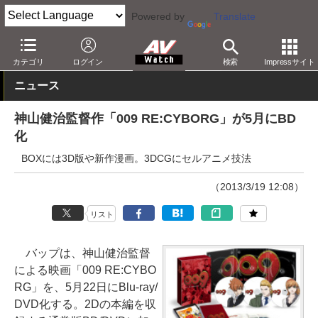
Powered by
Translate
AV Watch
コンテンツ・サービス
BD/DVD
カテゴリ
ログイン
検索
Impressサイト
ニュース
神山健治監督作「009 RE:CYBORG」が5月にBD
化
BOXには3D版や新作漫画。3DCGにセルアニメ技法
（2013/3/19 12:08）
リスト
バップは、神山健治監督
による映画「009 RE:CYBO
RG」を、5月22日にBlu-ray/
DVD化する。2Dの本編を収