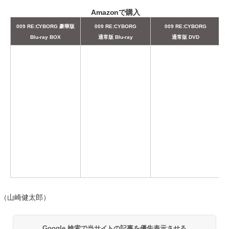
Amazonで購入
009 RE:CYBORG 豪華版
009 RE:CYBORG
009 RE:CYBORG
Blu-ray BOX
通常版 Blu-ray
通常版 DVD
（山崎健太郎）
Google 検索で当サイトの記事を優先表示させる