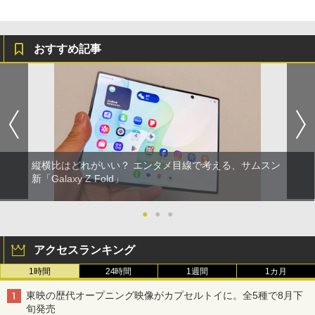
おすすめ記事
縦横比はどれがいい？ エンタメ目線で考える、サムスン
新「Galaxy Z Fold」
●
●
●
アクセスランキング
1時間
24時間
1週間
1カ月
東映の歴代オープニング映像がカプセルトイに。全5種で8月下
旬発売