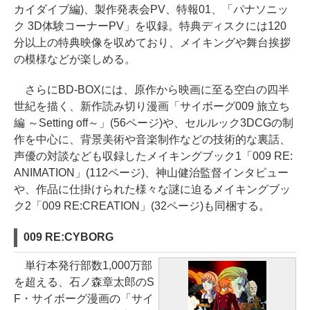
カイダイブ編)、製作発表会PV、特報01、「パナソニッ
ク 3D体験コーナーPV」を収録。特典ディスクには120
分以上の特典映像を収めており、メイキングや舞台挨拶
の模様などが楽しめる。
さらにBD-BOXには、原作から映画に至る空白の四半
世紀を描く、新作読み切り漫画「サイボーグ009 旅立ち
編 ～Setting off～」(56ページ)や、セルルック3DCGの制
作を中心に、背景美術や音楽制作などの技術的な裏話、
声優の対談なども収録したメイキングブック1「009 RE:
ANIMATION」(112ページ)、神山健治監督インタビュー
や、作品に仕掛けられた様々な謎に迫るメイキングブッ
ク2「009 RE:CREATION」(32ページ)も同梱する。
009 RE:CYBORG
単行本発行部数1,000万部
を超える、石ノ森章太郎のS
F・サイボーグ漫画の「サイ