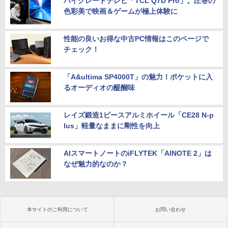
ハイグレードテレビ「TCL Q7D Pro」。圧巻の
色彩美で映画＆ゲームが極上体験に
性能の良いお得な中古PC情報はこのページで
チェック！
「A&ultima SP4000T」の魅力！ポケットに入
るオーディオの醍醐味
レイズ鍛造1ピースアルミホイール「CE28 N-p
lus」軽量なままに剛性を向上
AIスマートノートのiFLYTEK「AINOTE 2」は
なぜ魅力的なのか？
本サイトのご利用について
お問い合わせ