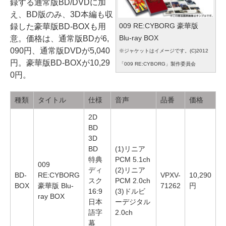
録する通常版BD/DVDに加
え、BD版のみ、3D本編も収
009 RE:CYBORG 豪華版
録した豪華版BD-BOXも用
Blu-ray BOX
意。価格は、通常版BDが6,
090円、通常版DVDが5,040
※ジャケットはイメージです。(C)2012
円。豪華版BD-BOXが10,29
「009 RE:CYBORG」製作委員会
0円。
種類
タイトル
仕様
音声
品番
価格
2D
BD
3D
BD
(1)リニア
特典
PCM 5.1ch
009
ディ
(2)リニア
BD-
RE:CYBORG
VPXV-
10,290
スク
PCM 2.0ch
BOX
豪華版 Blu-
71262
円
16:9
(3)ドルビ
ray BOX
日本
ーデジタル
語字
2.0ch
幕