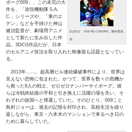
ボーグ009」。この未完の大
作を、「攻殻機動隊 S.A.
C.」シリーズや、「東のエ
デン」などを手掛けた神山
健治監督が、劇場用アニメ
(C)2012 「009 RE:CYBORG」製作委員
として新たに生み出した作
会
品。3DCG作品だが、日本
のセルアニメ技法を取り入れた映像面も話題となってい
る。
2013年……。超高層ビル連続爆破事件により、世界は
見えない恐怖に包まれた。かつて、世界を数々の危機か
ら救った9人の戦士、ゼロゼロナンバーサイボーグ。彼
らは冷戦終結後の平和と引き換えに活躍の場を失い、そ
れぞれの故国へと帰還していた。そのひとり、009こと
島村ジョーは、過去の記憶を封印され、高校生活を繰り
返しながら、東京・六本木のマンションで来るべき日の
ために暮らしていた。