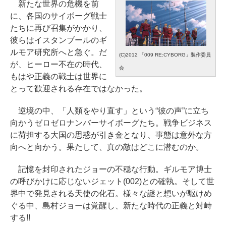
新たな世界の危機を前
に、各国のサイボーグ戦士
たちに再び召集がかかり、
彼らはイスタンブールのギ
ルモア研究所へと急ぐ。だ
(C)2012 「009 RE:CYBORG」製作委員
が、ヒーロー不在の時代、
会
もはや正義の戦士は世界に
とって歓迎される存在ではなかった。
逆境の中、「人類をやり直す」という“彼の声”に立ち
向かうゼロゼロナンバーサイボーグたち。戦争ビジネス
に荷担する大国の思惑が引き金となり、事態は意外な方
向へと向かう。果たして、真の敵はどこに潜むのか。
記憶を封印されたジョーの不穏な行動。ギルモア博士
の呼びかけに応じないジェット(002)との確執。そして世
界中で発見される天使の化石。様々な謎と想いが駆けめ
ぐる中、島村ジョーは覚醒し、新たな時代の正義と対峙
する!!