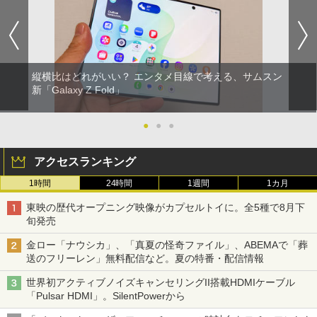
縦横比はどれがいい？ エンタメ目線で考える、サムスン
新「Galaxy Z Fold」
●
●
●
アクセスランキング
1時間
24時間
1週間
1カ月
東映の歴代オープニング映像がカプセルトイに。全5種で8月下
旬発売
金ロー「ナウシカ」、「真夏の怪奇ファイル」、ABEMAで「葬
送のフリーレン」無料配信など。夏の特番・配信情報
世界初アクティブノイズキャンセリングII搭載HDMIケーブル
「Pulsar HDMI」。SilentPowerから