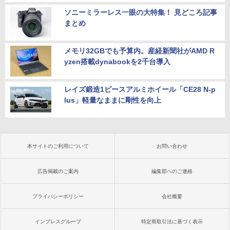
ソニーミラーレス一眼の大特集！ 見どころ記事
まとめ
メモリ32GBでも予算内。産経新聞社がAMD R
yzen搭載dynabookを2千台導入
レイズ鍛造1ピースアルミホイール「CE28 N-p
lus」軽量なままに剛性を向上
本サイトのご利用について
お問い合わせ
広告掲載のご案内
編集部へのご連絡
プライバシーポリシー
会社概要
インプレスグループ
特定商取引法に基づく表示