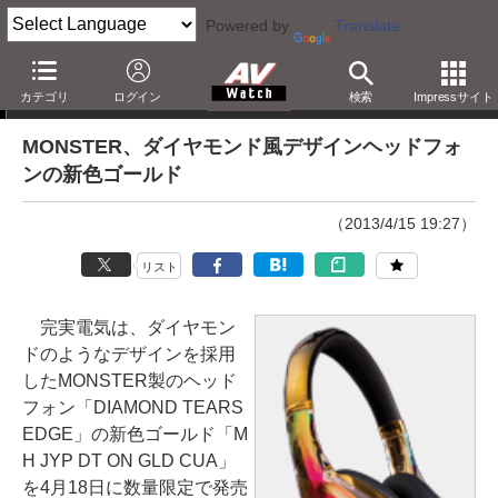
Powered by
Translate
ニュース
カテゴリ
ログイン
検索
Impressサイト
MONSTER、ダイヤモンド風デザインヘッドフォ
ンの新色ゴールド
（2013/4/15 19:27）
リスト
完実電気は、ダイヤモン
ドのようなデザインを採用
したMONSTER製のヘッド
フォン「DIAMOND TEARS
EDGE」の新色ゴールド「M
H JYP DT ON GLD CUA」
を4月18日に数量限定で発売