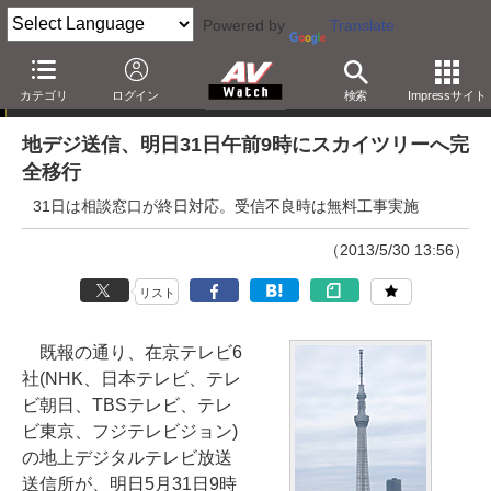
Powered by
Translate
ニュース
カテゴリ
ログイン
検索
Impressサイト
地デジ送信、明日31日午前9時にスカイツリーへ完
全移行
31日は相談窓口が終日対応。受信不良時は無料工事実施
（2013/5/30 13:56）
リスト
既報の通り、在京テレビ6
社(NHK、日本テレビ、テレ
ビ朝日、TBSテレビ、テレ
ビ東京、フジテレビジョン)
の地上デジタルテレビ放送
送信所が、明日5月31日9時