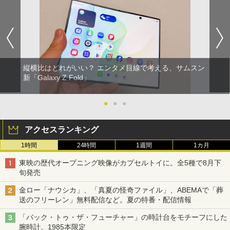
縦横比はどれがいい？ エンタメ目線で考える、サムスン
新「Galaxy Z Fold」
●
●
●
アクセスランキング
1時間
24時間
1週間
1カ月
東映の歴代オープニング映像がカプセルトイに。全5種で8月下
旬発売
金ロー「ナウシカ」、「真夏の怪奇ファイル」、ABEMAで「葬
送のフリーレン」無料配信など。夏の特番・配信情報
「バック・トゥ・ザ・フューチャー」の時計台をモチーフにした
腕時計。1985本限定