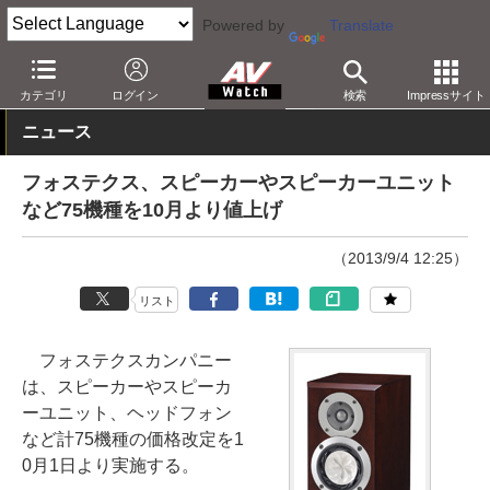
Powered by
Translate
AV Watch
製品
オーディオスピーカー
カテゴリ
ログイン
検索
Impressサイト
ニュース
フォステクス、スピーカーやスピーカーユニット
など75機種を10月より値上げ
（2013/9/4 12:25）
リスト
フォステクスカンパニー
は、スピーカーやスピーカ
ーユニット、ヘッドフォン
など計75機種の価格改定を1
0月1日より実施する。