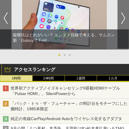
縦横比はどれがいい？ エンタメ目線で考える、サムスン
新「Galaxy Z Fold」
●
●
●
アクセスランキング
1時間
24時間
1週間
1カ月
世界初アクティブノイズキャンセリングII搭載HDMIケーブル
「Pulsar HDMI」。SilentPowerから
「バック・トゥ・ザ・フューチャー」の時計台をモチーフにした
腕時計。1985本限定
純正の有線CarPlay/Android Autoをワイヤレス化するアダプタ
9月公開「八つ墓村」本予告。主題歌はB'z松本孝弘率いるTMG