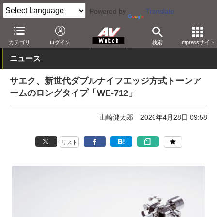
Powered by
Translate
AV Watch
製品
レコードプレーヤー
カテゴリ
ログイン
検索
Impressサイト
ニュース
サエク、新世代ダブルナイフエッジ方式トーンア
ームのロングタイプ「WE-712」
山崎健太郎
2026年4月28日 09:58
リスト