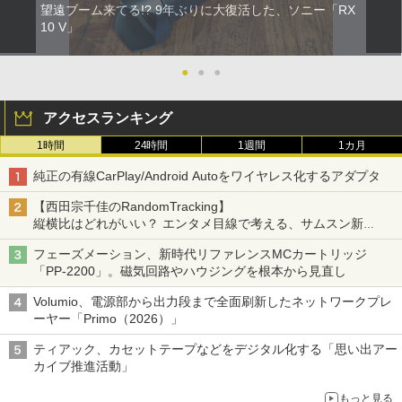
望遠ブーム来てる!? 9年ぶりに大復活した、ソニー「RX
10 V」
●
●
●
アクセスランキング
1時間
24時間
1週間
1カ月
純正の有線CarPlay/Android Autoをワイヤレス化するアダプタ
【西田宗千佳のRandomTracking】
縦横比はどれがいい？ エンタメ目線で考える、サムスン新
「Galaxy Z Fold」
フェーズメーション、新時代リファレンスMCカートリッジ
「PP-2200」。磁気回路やハウジングを根本から見直し
Volumio、電源部から出力段まで全面刷新したネットワークプレ
ーヤー「Primo（2026）」
ティアック、カセットテープなどをデジタル化する「思い出アー
カイブ推進活動」
もっと見る