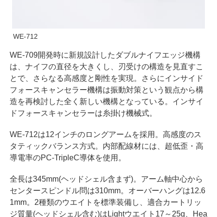
WE-712
WE-709開発時に新規設計したダブルナイフエッジ機構
は、ナイフの直径を大きくし、刃受けの構造を見直すこ
とで、さらなる高感度と剛性を実現。さらにインサイド
フォースキャンセラー機構は振動対策という観点から構
造を再検討した全く新しい機構となっている。インサイ
ドフォースキャンセラーは糸掛け機械式。
WE-712は12インチのロングアームを採用。高感度のス
タティックバランス方式。内部配線材には、超低歪・高
導電率のPC-TripleC導体を使用。
全長は345mm(ヘッドシェル含まず)。アーム軸中心から
センタースピンドル問は310mm。オーバーハングは12.6
1mm。2種類のウエイトを標準装備し、適合カートリッ
ジ質量(ヘッドシェル含む)はLightウエイト17～25g、Hea