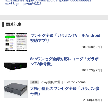
https://itunes.apple.com/us/app/garapontv/id608958992?
mt=8&ign-mpt=uo%3D2
関連記事
ワンセグ全録「ガラポンTV」用Android
視聴アプリ
2013年8月22日
8chワンセグ全録対応レコーダ「ガラポ
ンTV参号機」
2013年3月27日
小寺信良の週刊 Electric Zooma!
連載
大幅小型化のワンセグ全録「ガラポン参
号機」
2013年4月3日