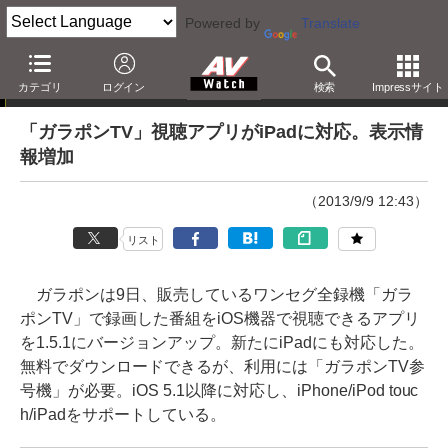
Powered by
Translate
ニュース
カテゴリ
ログイン
検索
Impressサイト
「ガラポンTV」視聴アプリがiPadに対応。表示情
報増加
（2013/9/9 12:43）
リスト
ガラポンは9日、販売しているワンセグ全録機「ガラ
ポンTV」で録画した番組をiOS機器で視聴できるアプリ
を1.5.1にバージョンアップ。新たにiPadにも対応した。
無料でダウンロードできるが、利用には「ガラポンTV参
号機」が必要。iOS 5.1以降に対応し、iPhone/iPod touc
h/iPadをサポートしている。