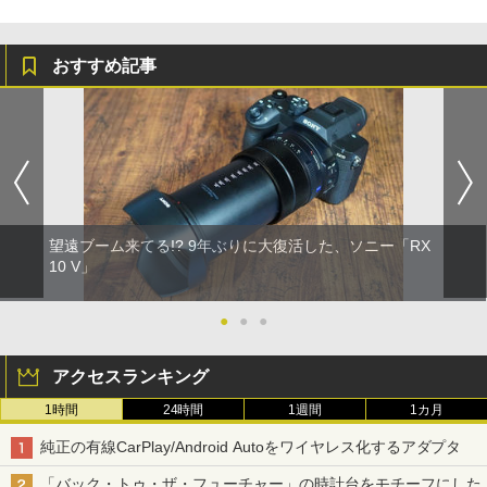
おすすめ記事
望遠ブーム来てる!? 9年ぶりに大復活した、ソニー「RX
10 V」
●
●
●
アクセスランキング
1時間
24時間
1週間
1カ月
純正の有線CarPlay/Android Autoをワイヤレス化するアダプタ
「バック・トゥ・ザ・フューチャー」の時計台をモチーフにした