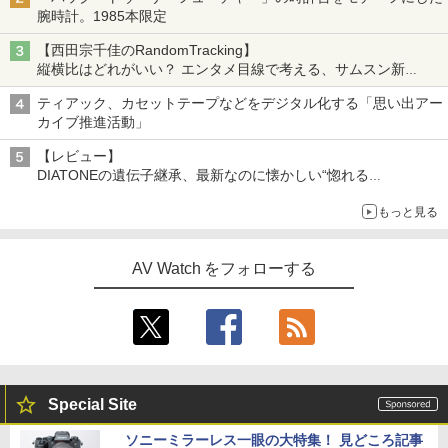
腕時計。1985本限定
【西田宗千佳のRandomTracking】
縦横比はどれがいい？ エンタメ目線で考える、サムスン新
「Galaxy Z Fold」
ティアック、カセットテープなどをデジタル化する「思い出アー
カイブ推進活動」
【レビュー】
DIATONEの遺伝子継承、最新なのに懐かしい“惚れる
音”Tecnologia e Cuore「DS-TC52B」を聴く
もっと見る
AV Watch をフォローする
Special Site
ソニーミラーレス一眼の大特集！ 見どころ記事