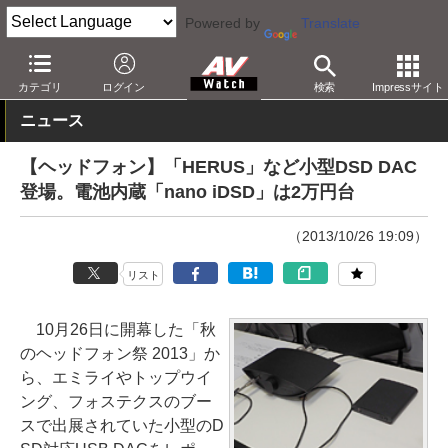
Powered by
Translate
AV Watch
イベント
ヘッドフォン祭
2013 秋
カテゴリ
ログイン
検索
Impressサイト
ニュース
【ヘッドフォン】「HERUS」など小型DSD DAC
登場。電池内蔵「nano iDSD」は2万円台
（2013/10/26 19:09）
リスト
10月26日に開幕した「秋
のヘッドフォン祭 2013」か
ら、エミライやトップウイ
ング、フォステクスのブー
スで出展されていた小型のD