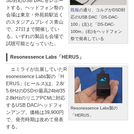
SD対応USB DACをレポー
トする。ヘッドフォン祭の
既報
の通り、コルグがDSD対
会場は東京・外苑前駅近く
応のUSB DAC「DS-DAC-
のスタジアムプレイス青山
100」(左)と「DS-DAC-
で、27日まで開催してい
100m」(右)をヘッドフォン
る。いずれの製品も会場で
祭で発表している
試聴可能となっていた。
Resonessence Labs「HERUS」
エミライが出展していたR
esonessence Labs製の「H
ERUS」(ヒールス)は、2.8/
5.6HzのDSDや最高24bit/35
2.8kHzのリニアPCMに対応
するUSB DAC/ヘッドフォ
Resonessence Labs製の
ンアンプ。価格は39,900円
「HERUS」
で、発売時期は改めて発表
する。