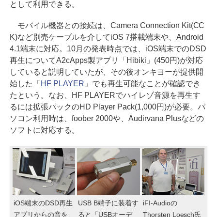
として利用できる。
モバイル機器との接続は、Camera Connection Kit(CC
K)など別売ケーブルを介してiOS 7搭載端末や、Android
4.1端末に対応。10月の発表時点では、iOS端末でのDSD
再生についてA2cApps製アプリ「Hibiki」(450円)が対応
していると説明していたが、その後オンキヨーが提供開
始した「
HF PLAYER
」でも再生可能なことが確認でき
たという。なお、HF PLAYERでハイレゾ音源を再生す
るには拡張パックのHD Player Pack(1,000円)が必要。パ
ソコン利用時は、foober 2000や、Audirvana Plusなどの
ソフトに対応する。
iOS端末のDSD再生
USB B端子に装着す
iFI-Audioの
アプリからの音を
ると「USBオーデ
Thorsten Loesch氏