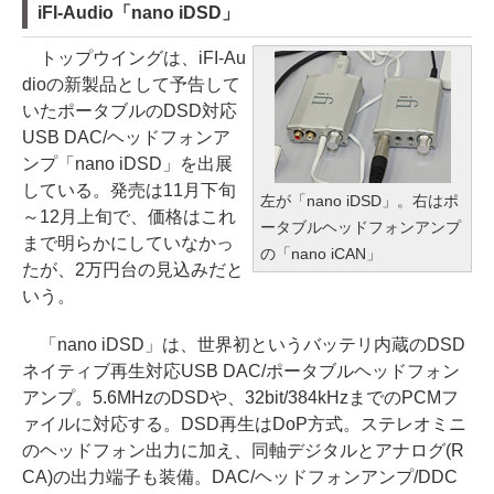
iFI-Audio「nano iDSD」
トップウイングは、iFI-Au
dioの新製品として予告して
いたポータブルのDSD対応
USB DAC/ヘッドフォンア
ンプ「nano iDSD」を出展
している。発売は11月下旬
左が「nano iDSD」。右はポ
～12月上旬で、価格はこれ
ータブルヘッドフォンアンプ
まで明らかにしていなかっ
の「nano iCAN」
たが、2万円台の見込みだと
いう。
「nano iDSD」は、世界初というバッテリ内蔵のDSD
ネイティブ再生対応USB DAC/ポータブルヘッドフォン
アンプ。5.6MHzのDSDや、32bit/384kHzまでのPCMフ
ァイルに対応する。DSD再生はDoP方式。ステレオミニ
のヘッドフォン出力に加え、同軸デジタルとアナログ(R
CA)の出力端子も装備。DAC/ヘッドフォンアンプ/DDC