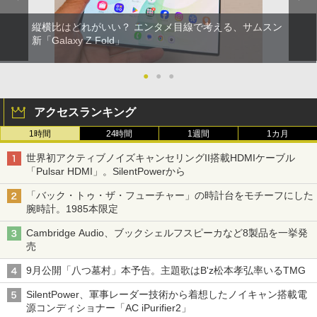
縦横比はどれがいい？ エンタメ目線で考える、サムスン
新「Galaxy Z Fold」
●
●
●
アクセスランキング
1時間
24時間
1週間
1カ月
世界初アクティブノイズキャンセリングII搭載HDMIケーブル
「Pulsar HDMI」。SilentPowerから
「バック・トゥ・ザ・フューチャー」の時計台をモチーフにした
腕時計。1985本限定
Cambridge Audio、ブックシェルフスピーカなど8製品を一挙発
売
9月公開「八つ墓村」本予告。主題歌はB'z松本孝弘率いるTMG
SilentPower、軍事レーダー技術から着想したノイキャン搭載電
源コンディショナー「AC iPurifier2」