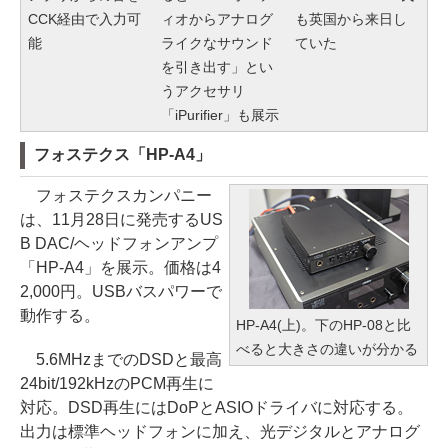
CCK経由で入力可
ィオからアナログ
も英国から来日し
能
ライクなサウンド
ていた
を引き出す」とい
うアクセサリ
「iPurifier」も展示
フォステクス「HP-A4」
フォステクスカンパニー
は、11月28日に発売するUS
B DAC/ヘッドフォンアンプ
「HP-A4」を展示。価格は4
2,000円。USBバスパワーで
動作する。
HP-A4(上)。下のHP-08と比
べると大きさの違いが分かる
5.6MHzまでのDSDと最高
24bit/192kHzのPCM再生に
対応。DSD再生にはDoPとASIOドライバに対応する。
出力は標準ヘッドフォンに加え、光デジタルとアナログ