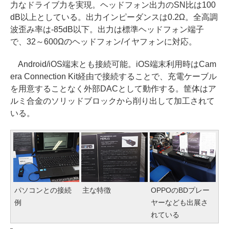
力なドライブ力を実現。ヘッドフォン出力のSN比は100
dB以上としている。出力インピーダンスは0.2Ω。全高調
波歪み率は-85dB以下。出力は標準ヘッドフォン端子
で、32～600Ωのヘッドフォン/イヤフォンに対応。
Android/iOS端末とも接続可能。iOS端末利用時はCam
era Connection Kit経由で接続することで、充電ケーブル
を用意することなく外部DACとして動作する。筐体はア
ルミ合金のソリッドブロックから削り出して加工されて
いる。
パソコンとの接続
主な特徴
OPPOのBDプレー
例
ヤーなども出展さ
れている