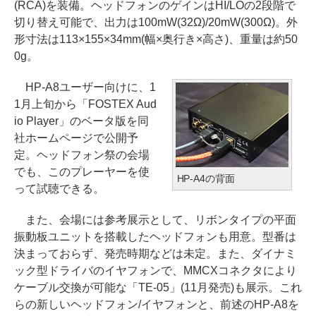
(RCA)を装備。ヘッドフォンのゲインはHI/LOの2段階で
切り替え可能で、出力は100mW(32Ω)/20mW(300Ω)。外
形寸法は113×155×34mm(幅×奥行き×高さ)、重量は約50
0g。
HP-A8ユーザー向けに、1
1月上旬から「FOSTEX Aud
io Player」のベータ版を同
社ホームページで公開予
定。ヘッドフォン祭の会場
でも、このプレーヤーを使
HP-A4の背面
って試聴できる。
また、会場には参考展示として、リボンタイプの平面
振動板ユニットを搭載したヘッドフォンも用意。型番は
決まっておらず、発売時期などは未定。また、ダイナミ
ック型ドライバのイヤフォンで、MMCXコネクタにより
ケーブル交換が可能な「TE-05」(11月発売)も展示。これ
らの新しいヘッドフォン/イヤフォンと、前述のHP-A8を