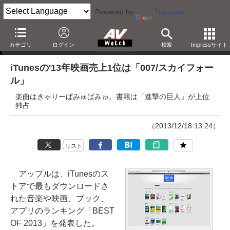
Powered by
Translate
ニュース
カテゴリ
ログイン
検索
Impressサイト
iTunesの'13年映画売上1位は「007/スカイフォー
ル」
楽曲はきゃりーぱみゅぱみゅ。書籍は「進撃の巨人」が上位
独占
（2013/12/18 13:24）
リスト
アップルは、iTunesのス
トアで最もダウンロードさ
れた音楽や映画、ブック、
アプリのランキング「BEST
OF 2013」を発表した。