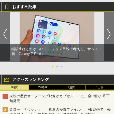
おすすめ記事
縦横比はどれがいい？ エンタメ目線で考える、サムスン
新「Galaxy Z Fold」
●
●
●
アクセスランキング
1時間
24時間
1週間
1カ月
東映の歴代オープニング映像がカプセルトイに。全5種で8月下
旬発売
金ロー「ナウシカ」、「真夏の怪奇ファイル」、ABEMAで「葬