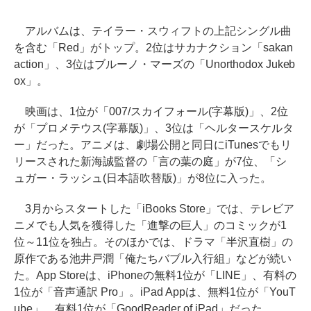
アルバムは、テイラー・スウィフトの上記シングル曲
を含む「Red」がトップ。2位はサカナクション「sakan
action」、3位はブルーノ・マーズの「Unorthodox Jukeb
ox」。
映画は、1位が「007/スカイフォール(字幕版)」、2位
が「プロメテウス(字幕版)」、3位は「ヘルタースケルタ
ー」だった。アニメは、劇場公開と同日にiTunesでもリ
リースされた新海誠監督の「言の葉の庭」が7位、「シ
ュガー・ラッシュ(日本語吹替版)」が8位に入った。
3月からスタートした「iBooks Store」では、テレビア
ニメでも人気を獲得した「進撃の巨人」のコミックが1
位～11位を独占。そのほかでは、ドラマ「半沢直樹」の
原作である池井戸潤「俺たちバブル入行組」などが続い
た。App Storeは、iPhoneの無料1位が「LINE」、有料の
1位が「音声通訳 Pro」。iPad Appは、無料1位が「YouT
ube」、有料1位が「GoodReader of iPad」だった。