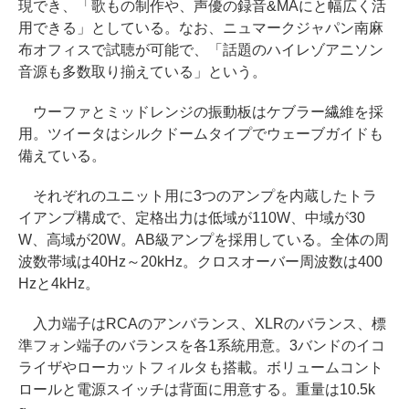
現でき、「歌もの制作や、声優の録音&MAにと幅広く活
用できる」としている。なお、ニュマークジャパン南麻
布オフィスで試聴が可能で、「話題のハイレゾアニソン
音源も多数取り揃えている」という。
ウーファとミッドレンジの振動板はケブラー繊維を採
用。ツイータはシルクドームタイプでウェーブガイドも
備えている。
それぞれのユニット用に3つのアンプを内蔵したトラ
イアンプ構成で、定格出力は低域が110W、中域が30
W、高域が20W。AB級アンプを採用している。全体の周
波数帯域は40Hz～20kHz。クロスオーバー周波数は400
Hzと4kHz。
入力端子はRCAのアンバランス、XLRのバランス、標
準フォン端子のバランスを各1系統用意。3バンドのイコ
ライザやローカットフィルタも搭載。ボリュームコント
ロールと電源スイッチは背面に用意する。重量は10.5k