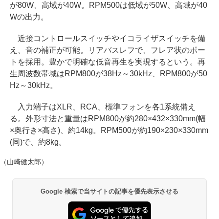
が80W、高域が40W。RPM500は低域が50W、高域が40
Wの出力。
近接コントロールスイッチやイコライザスイッチを備
え、音の補正が可能。リアバスレフで、フレア状のポー
トを採用。豊かで明確な低音再生を実現するという。再
生周波数帯域はRPM800が38Hz～30kHz、RPM800が50
Hz～30kHz。
入力端子はXLR、RCA、標準フォンを各1系統備え
る。外形寸法と重量はRPM800が約280×432×330mm(幅
×奥行き×高さ)、約14kg。RPM500が約190×230×330mm
(同)で、約8kg。
（山崎健太郎）
Google 検索で当サイトの記事を優先表示させる