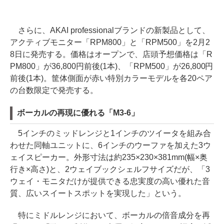
さらに、AKAI professionalブランドの新製品として、
アクティブモニター「RPM800」と「RPM500」を2月2
8日に発売する。価格はオープンで、店頭予想価格は「R
PM800」が36,800円前後(1本)、「RPM500」が26,800円
前後(1本)。筐体側面が赤い特別カラーモデルを各20ペア
の台数限定で発売する。
ボーカルの再現に優れる「M3-6」
5インチのミッドレンジと1インチのツイータを組み合
わせた同軸ユニットに、6インチのウーファを加えた3ウ
ェイスピーカー。外形寸法は約235×230×381mm(幅×奥
行き×高さ)と、2ウェイブックシェルフサイズだが、「3
ウェイ・モニタだけが提供できる忠実度の高い優れた音
質、広いスイートスポットを実現した」という。
特にミドルレンジにおいて、ボーカルの倍音成分を再