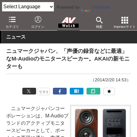
Powered by
Translate
AV Watch
製品
オーディオスピーカー
カテゴリ
ログイン
検索
Impressサイト
ニュース
ニュマークジャパン、「声優の録音などに最適」
なM-Audioのモニタースピーカー。AKAIの新モニ
ターも
（2014/2/20 14:53）
リスト
ニュマークジャパンコー
ポレーションは、M-Audioブ
ランドのアクティブモニタ
ースピーカーとして、ボー