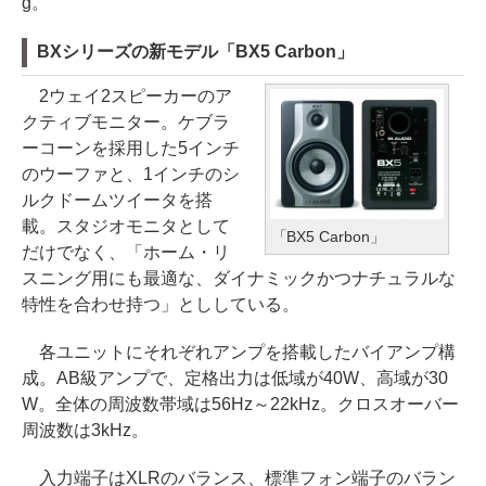
g。
BXシリーズの新モデル「BX5 Carbon」
2ウェイ2スピーカーのア
クティブモニター。ケブラ
ーコーンを採用した5インチ
のウーファと、1インチのシ
ルクドームツイータを搭
載。スタジオモニタとして
「BX5 Carbon」
だけでなく、「ホーム・リ
スニング用にも最適な、ダイナミックかつナチュラルな
特性を合わせ持つ」とししている。
各ユニットにそれぞれアンプを搭載したバイアンプ構
成。AB級アンプで、定格出力は低域が40W、高域が30
W。全体の周波数帯域は56Hz～22kHz。クロスオーバー
周波数は3kHz。
入力端子はXLRのバランス、標準フォン端子のバラン