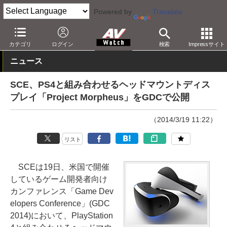
Powered by
Translate
AV Watch
製品
HMD/スマートグラス
PlayStation VR
カテゴリ
ログイン
検索
Impressサイト
ニュース
SCE、PS4と組み合わせるヘッドマウントディス
プレイ「Project Morpheus」をGDCで公開
（2014/3/19 11:22）
リスト
SCEは19日、米国で開催
しているゲーム開発者向け
カンファレンス「Game Dev
elopers Conference」(GDC
2014)において、PlayStation