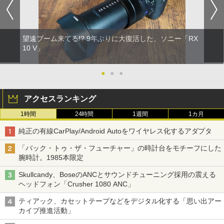
望遠ブーム来てる!? 9年ぶりに大復活した、ソニー「RX
10 V」
●
●
●
アクセスランキング
1時間
24時間
1週間
1カ月
純正の有線CarPlay/Android Autoをワイヤレス化するアダプタ
「バック・トゥ・ザ・フューチャー」の時計台をモチーフにした
腕時計。1985本限定
Skullcandy、BoseのANCとサウンドチューニング採用の震える
ヘッドフォン「Crusher 1080 ANC」
ティアック、カセットテープなどをデジタル化する「思い出アー
カイブ推進活動」