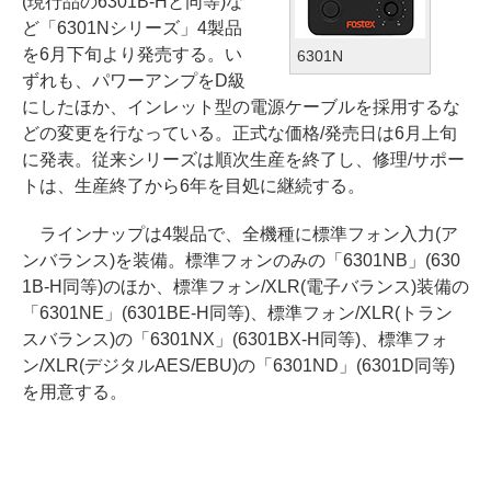
(現行品の6301B-Hと同等)な
ど「6301Nシリーズ」4製品
を6月下旬より発売する。い
6301N
ずれも、パワーアンプをD級
にしたほか、インレット型の電源ケーブルを採用するな
どの変更を行なっている。正式な価格/発売日は6月上旬
に発表。従来シリーズは順次生産を終了し、修理/サポー
トは、生産終了から6年を目処に継続する。
ラインナップは4製品で、全機種に標準フォン入力(ア
ンバランス)を装備。標準フォンのみの「6301NB」(630
1B-H同等)のほか、標準フォン/XLR(電子バランス)装備の
「6301NE」(6301BE-H同等)、標準フォン/XLR(トラン
スバランス)の「6301NX」(6301BX-H同等)、標準フォ
ン/XLR(デジタルAES/EBU)の「6301ND」(6301D同等)
を用意する。