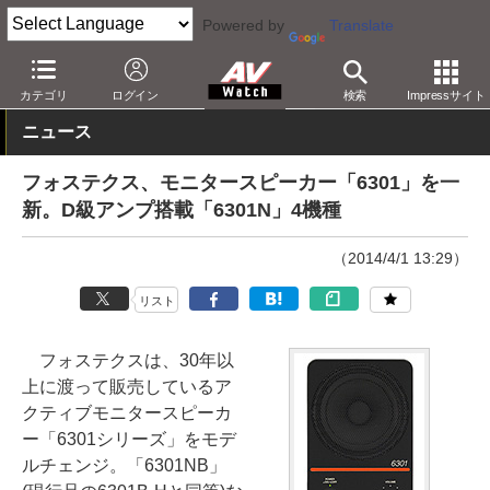
Powered by
Translate
AV Watch
製品
オーディオスピーカー
カテゴリ
ログイン
検索
Impressサイト
ニュース
フォステクス、モニタースピーカー「6301」を一
新。D級アンプ搭載「6301N」4機種
（2014/4/1 13:29）
リスト
フォステクスは、30年以
上に渡って販売しているア
クティブモニタースピーカ
ー「6301シリーズ」をモデ
ルチェンジ。「6301NB」