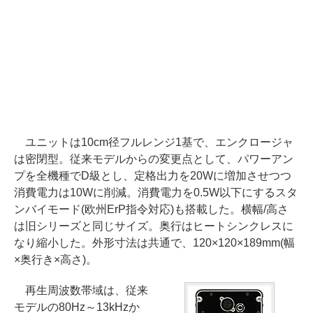
ユニットは10cm径フルレンジ1基で、エンクロージャ
は密閉型。従来モデルからの変更点として、パワーアン
プを全機種でD級とし、定格出力を20Wに増加させつつ
消費電力は10Wに削減。消費電力を0.5W以下にするスタ
ンバイモード(欧州ErP指令対応)も搭載した。横幅/高さ
は旧シリーズと同じサイズ。奥行はヒートシンクレスに
なり縮小した。外形寸法は共通で、120×120×189mm(幅
×奥行き×高さ)。
再生周波数帯域は、従来
モデルの80Hz～13kHzか