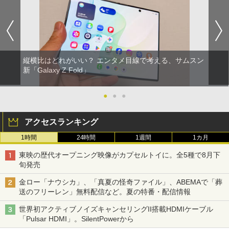
縦横比はどれがいい？ エンタメ目線で考える、サムスン
新「Galaxy Z Fold」
●
●
●
アクセスランキング
1時間
24時間
1週間
1カ月
東映の歴代オープニング映像がカプセルトイに。全5種で8月下
旬発売
金ロー「ナウシカ」、「真夏の怪奇ファイル」、ABEMAで「葬
送のフリーレン」無料配信など。夏の特番・配信情報
世界初アクティブノイズキャンセリングII搭載HDMIケーブル
「Pulsar HDMI」。SilentPowerから