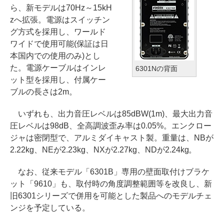
ら、新モデルは70Hz～15kH
zへ拡張。電源はスイッチン
グ方式を採用し、ワールド
ワイドで使用可能(保証は日
本国内での使用のみ)とし
た。電源ケーブルはインレ
6301Nの背面
ット型を採用し、付属ケー
ブルの長さは2m。
いずれも、出力音圧レベルは85dBW(1m)、最大出力音
圧レベルは98dB、全高調波歪み率は0.05%。エンクロー
ジャは密閉型で、アルミダイキャスト製。重量は、NBが
2.22kg、NEが2.23kg、NXが2.27kg、NDが2.24kg。
なお、従来モデル「6301B」専用の壁面取付けブラケ
ット「9610」も、取付時の角度調整範囲等を改良し、新
旧6301シリーズで併用を可能とした製品へのモデルチェ
ンジを予定している。