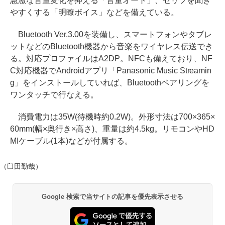
急激な音量変化を抑える「音量オート」、セリフを聞き
やすくする「明瞭ボイス」などを備えている。
Bluetooth Ver.3.00を装備し、スマートフォンやタブレ
ットなどのBluetooth機器から音楽をワイヤレス伝送でき
る。対応プロファイルはA2DP。NFCも備えており、NF
C対応機器でAndroidアプリ「Panasonic Music Streamin
g」をインストールしていれば、Bluetoothペアリングを
ワンタッチで行なえる。
消費電力は35W(待機時約0.2W)。外形寸法は700×365×
60mm(幅×奥行き×高さ)、重量は約4.5kg。リモコンやHD
MIケーブル(1本)などが付属する。
（臼田勤哉）
Google 検索で当サイトの記事を優先表示させる