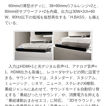
60mmの薄型ボディに、38×90mmのフルレンジ×2と、
80mm径サブウーファ×2を内蔵。出力は30W×2ch+60
W。80Hz以下の低域を仮想再生する「H.BASS」も備え
ている。
入力はHDMI×1と光デジタル音声×1、アナログ音声×
1。HDMI出力も装備し、レコーダやテレビの間に設置で
きる。サウンドモードは、スタンダード、スタジアム、
ミュージック、シネマ、ニュース、ステレオの6種類。
番組ジャンルにあわせて、サウンドモードを自動切り替
えする「番組ぴったりサウンド」や、消費電力を抑える
「番組連動おまかせエコ」に対応。「3Dサラウンド」や