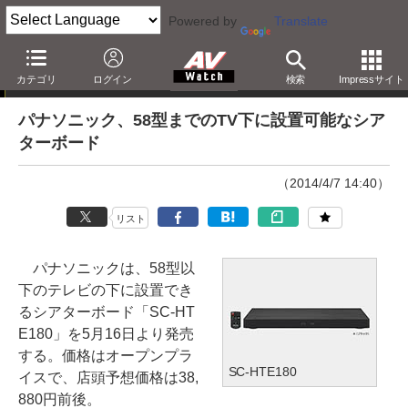
Powered by
Translate
ニュース
カテゴリ
ログイン
検索
Impressサイト
パナソニック、58型までのTV下に設置可能なシア
ターボード
（2014/4/7 14:40）
リスト
パナソニックは、58型以
下のテレビの下に設置でき
るシアターボード「SC-HT
E180」を5月16日より発売
する。価格はオープンプラ
SC-HTE180
イスで、店頭予想価格は38,
880円前後。