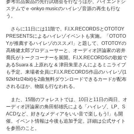
参考出品製品の先行試聴会を行なうほか、ハイエンドシ
ステムでｅ-onkyo musicのハイレゾ音源の再生も行な
う。
さらに11日には11階で、F.I.X.RECORDSとOTOTOY
PRESENTSによるハイレゾイベントも実施。「OTOTO
Yが推薦するハイレゾのススメ!」と題して、OTOTOYの
高橋健太郎プロデューサーと、オーディオ評論家の岩井
喬氏がトークコーナーを展開。F.I.X.RECORDSの歌姫で
あるSuara & 上原れな & 津田朱里さんによるミニライブ
も予定。来場者全員にF.I.X.RECORDS作品のハイレゾ(1
92kHz/24bit)を2曲無料ダウンロードできるカードが配布
されるほか、物販も行なわれる。
また、15階のフォレストでは、10日と11日の両日、オ
ーディオ評論家の角田郁雄氏による「ハイレゾ、LP、S
ACDなど、好きなメディアをいい音で楽しもう!」も開
催。イベント情報は今後も追加予定。詳細は公式サイト
を参照のこと。