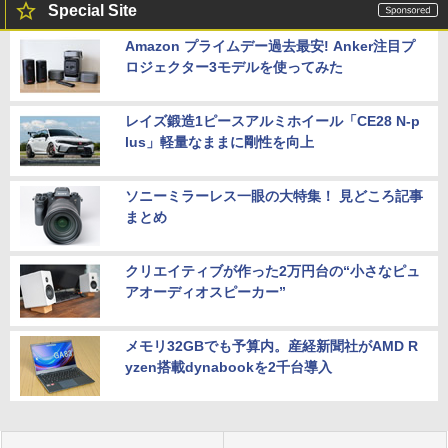
Special Site
Amazon プライムデー過去最安! Anker注目プ
ロジェクター3モデルを使ってみた
レイズ鍛造1ピースアルミホイール「CE28 N-p
lus」軽量なままに剛性を向上
ソニーミラーレス一眼の大特集！ 見どころ記事
まとめ
クリエイティブが作った2万円台の“小さなピュ
アオーディオスピーカー”
メモリ32GBでも予算内。産経新聞社がAMD R
yzen搭載dynabookを2千台導入