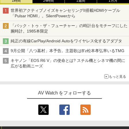
1時間
24時間
1週間
1カ月
世界初アクティブノイズキャンセリングII搭載HDMIケーブル
「Pulsar HDMI」。SilentPowerから
「バック・トゥ・ザ・フューチャー」の時計台をモチーフにした
腕時計。1985本限定
純正の有線CarPlay/Android Autoをワイヤレス化するアダプタ
9月公開「八つ墓村」本予告。主題歌はB'z松本孝弘率いるTMG
キヤノン「EOS R6 V」の使命とは? スチル機とシネマ機の間に
広がる動画ニーズ
もっと見る
AV Watch をフォローする