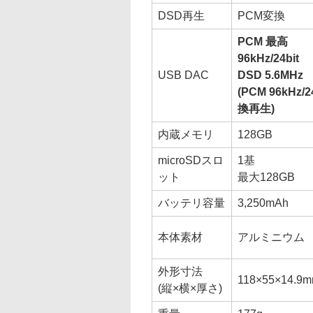
DSD再生
PCM変換
PCM 最高
96kHz/24bit
USB DAC
DSD 5.6MHz
(PCM 96kHz/2
換再生)
内蔵メモリ
128GB
microSDスロ
1基
ット
最大128GB
バッテリ容量
3,250mAh
本体素材
アルミニウム
外形寸法
118×55×14.9
(縦×横×厚さ)