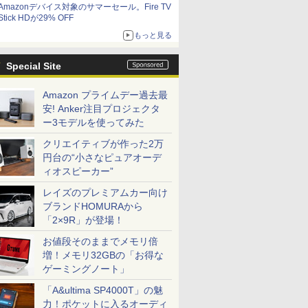
Amazonデバイス対象のサマーセール。Fire TV
Stick HDが29% OFF
もっと見る
Special Site
Amazon プライムデー過去最
安! Anker注目プロジェクタ
ー3モデルを使ってみた
クリエイティブが作った2万
円台の“小さなピュアオーデ
ィオスピーカー”
レイズのプレミアムカー向け
ブランドHOMURAから
「2×9R」が登場！
お値段そのままでメモリ倍
増！メモリ32GBの「お得な
ゲーミングノート」
「A&ultima SP4000T」の魅
力！ポケットに入るオーディ