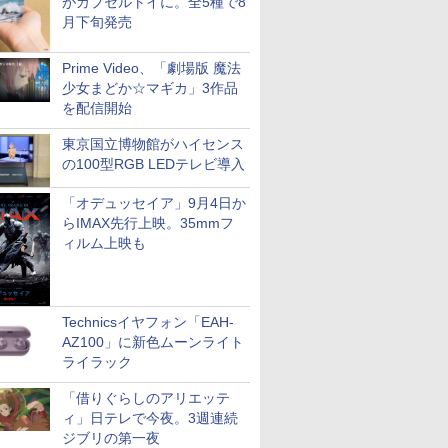
がカプセルトイに。全5種で8
月下旬発売
Prime Video、「劇場版 魔法
少女まどか☆マギカ」3作品
を配信開始
東京国立博物館がハイセンス
の100型RGB LEDテレビ導入
「オデュッセイア」9月4日か
らIMAX先行上映。35mmフ
ィルム上映も
Technicsイヤフォン「EAH-
AZ100」に新色ムーンライト
ライラック
「借りぐらしのアリエッテ
ィ」日テレで今夜。3週連続
ジブリの第一夜