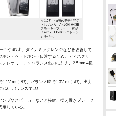
左は7月中旬頃の発売が予定
されている「AK100II 64GB
スモーキーブルー」、右が
「AK120II 128GB ストーン
シルバー」
ークやSN比、ダイナミックレンジなどを改善して
ヤホン・ヘッドホンへ伝達するため、ディスクリー
テレオミニアンバランス出力に加え、2.5mm 4極
。
rms(L/R)、バランス時で2.3Vrms(L/R)。出力
2Ω、バランスで1Ω。
ンプやスピーカーなどと接続、据え置きプレーヤ
想定している。