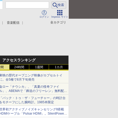
ログイン
Impress サイト
全カテゴリ
音楽配信
アクセスランキング
時間
24時間
1週間
1カ月
東映の歴代オープニング映像がカプセルトイ
に。全5種で8月下旬発売
金ロー「ナウシカ」、「真夏の怪奇ファイ
ル」、ABEMAで「葬送のフリーレン」無料配信
など。夏の特番・配信情報
「バック・トゥ・ザ・フューチャー」の時計台
をモチーフにした腕時計。1985本限定
世界初アクティブノイズキャンセリングII搭載
HDMIケーブル「Pulsar HDMI」。SilentPower
から