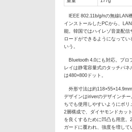
重量
177g
IEEE 802.11b/g/nの
インストールしたPCから、LA
能。韓国ではハイレゾ音楽配信
ロードができるようになってい
いう。
Bluetooth 4.0にも対応。
レイは静電容量式のタッチパネル
は480×800ドット。
外形寸法は約118×55×14.9
デザインはiriverのデザイ
ちでも使用しやすいようにボリ
2層構成で、ダイヤモンドカッ
を良くするために凹凸も用意。
ガードに覆われ、強度を増して