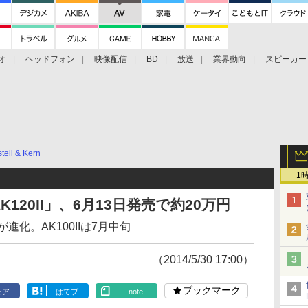
オ
ヘッドフォン
映像配信
BD
放送
業界動向
スピーカー
ェクタ
PS4
BDプレーヤー
映像配信
BD
tell & Kern
1
「AK120II」、6月13日発売で約20万円
化。AK100IIは7月中旬
（2014/5/30 17:00）
ブックマーク
ェア
はてブ
note