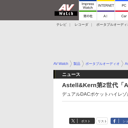
テレビ
レコーダ
ポータブルオーディ
スマートスピーカー
デジカメ
プロジ
AV Watch
製品
ポータブルオーディオ
As
ニュース
Astell&Kern第2世代
デュアルDACポケットハイレゾが進
ポスト
リスト
シ