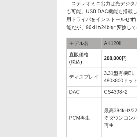
ステレオミニ出力は光デジタル
も可能。USB DAC機能も搭載し
用ドライバをインストールせずに利
能だが、96kHz/24bitに変換
モデル名
AK120II
直販価格
208,000円
(税込)
3.31型有機EL
ディスプレイ
480×800ドッ
DAC
CS4398×2
最高384kHz/32b
PCM再生
※ダウンコン
再生