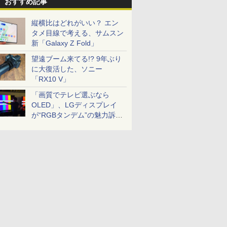
おすすめ記事
縦横比はどれがいい？ エン
タメ目線で考える、サムスン
新「Galaxy Z Fold」
望遠ブーム来てる!? 9年ぶり
に大復活した、ソニー
「RX10 V」
「画質でテレビ選ぶなら
OLED」、LGディスプレイ
が“RGBタンデム”の魅力訴
求。液晶とのガチ比較も