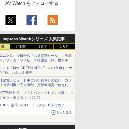
AV Watch をフォローする
Impress Watchシリーズ 人気記事
時間
24時間
1週間
1カ月
ユニクロ、今日から「お盆特別セール」。涼感
シアサッカーワンピース待望値下げ、撥水ギア
ショーツは1990円に
ミスド「Mrs. GREEN APPLE」のコラボドーナ
ツ4種、いよいよ発売！
【家電レビュー】手ごわい雑草との戦い、コメ
リの草刈機で完全勝利 掃除機感覚で使えた
NTT島田社長、ソフトバンクのセブン出資に「d
ポイント使えるようにして」
KDDI、楽天へのローミングを9月末で終了
もっと見る