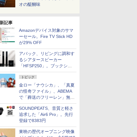
オの醍醐味
新記事
Amazonデバイス対象のサマ
ーセール。Fire TV Stick HD
が29% OFF
アバック、リビングに調和す
るシアタースピーカー
「HFSP250」。ブックシェ
ルフはペア3万円以下
トピック
金ロー「ナウシカ」、「真夏
の怪奇ファイル」、ABEMA
で「葬送のフリーレン」無料
配信など。夏の特番・配信情
SOUNDPEATS、音質と軽さ
報
追求した「Air6 Pro」。先行
登録で8383円
東映の歴代オープニング映像