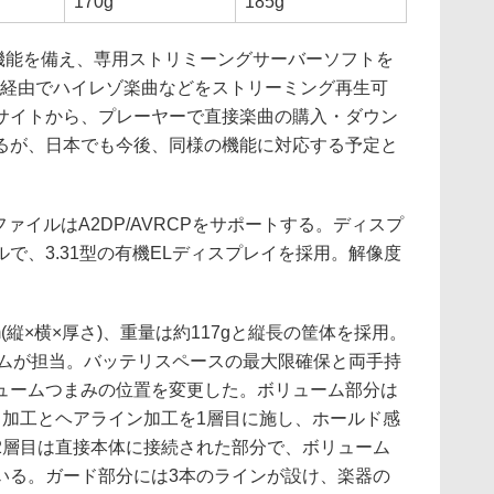
170g
185g
無線LAN機能を備え、専用ストリミーングサーバーソフトを
N経由でハイレゾ楽曲などをストリーミング再生可
サイトから、プレーヤーで直接楽曲の購入・ダウン
るが、日本でも今後、同様の機能に対応する予定と
プロファイルはA2DP/AVRCPをサポートする。ディスプ
で、3.31型の有機ELディスプレイを採用。解像度
mm(縦×横×厚さ)、重量は約117gと縦長の筐体を採用。
ンチームが担当。バッテリスペースの最大限確保と両手持
ュームつまみの位置を変更した。ボリューム部分は
ト加工とヘアライン加工を1層目に施し、ホールド感
2層目は直接本体に接続された部分で、ボリューム
いる。ガード部分には3本のラインが設け、楽器の