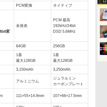
PCM変換
ネイティブ
PCM 最高
未発表
192kHz/24bit
4bit変
DSD 5.6MHz
64GB
256GB
1基
1基
最大128GB
最大128GB
3,150mAh
3,250mAh
ジュラルミン
アルミニウム
カーボンプレート
mm
111×55×14.9mm
107×66×17.5mm