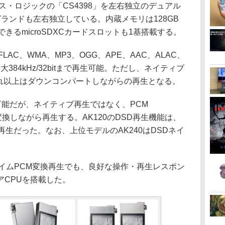
ス・ロジックの「CS4398」を左右独立のデュアル
ランドも左右独立している。内蔵メモリは128GB
できるmicroSDXCカードスロットも1基搭載する。
AC、WMA、MP3、OGG、APE、AAC、ALAC、
最大384kHz/32bitまで再生可能。ただし、ネイティブ
でで、それ以上はダウンコンバートしながらの再生となる。
生可能だが、ネイティブ再生ではなく、PCM
タイム変換しながら再生する。AK120のDSD再生機能は、
がらの再生だった。なお、上位モデルのAK240はDSDネイ
イムPCM変換再生でも、良好な操作・再生レスポン
アCPUを搭載した。