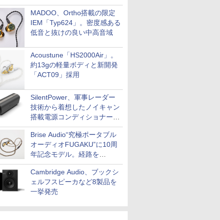
MADOO、Ortho搭載の限定
IEM「Typ624」。密度感ある
低音と抜けの良い中高音域
Acoustune「HS2000Air」。
約13gの軽量ボディと新開発
「ACT09」採用
SilentPower、軍事レーダー
技術から着想したノイキャン
搭載電源コンディショナー
「AC iPurifier2」
Brise Audio“究極ポータブル
オーディオFUGAKU”に10周
年記念モデル。経路を
NISHIKIで統一。400万円
Cambridge Audio、ブックシ
ェルフスピーカなど8製品を
一挙発売