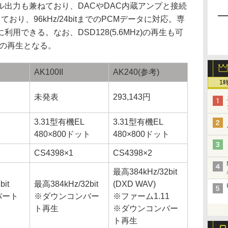
出力も兼ねており、DACやDAC内蔵アンプと接続
ており、96kHz/24bitまでのPCMデータに対応。専
用できる。なお、DSD128(5.6MHz)の再生も可
しての再生となる。
AK100II
AK240(参考)
1
未発表
293,143円
3.31型有機EL
3.31型有機EL
ト
480×800ドット
480×800ドット
CS4398×1
CS4398×2
最高384kHz/32bit
it
最高384kHz/32bit
(DXD WAV)
バート
※ダウンコンバー
※ファーム1.11
ト再生
※ダウンコンバー
ト再生