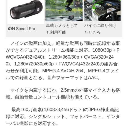
車載カメラとして
バイクに取り付け
iON Speed Pro
も利用可能
たところ
メインの動画に加え、軽量な動画も同時に記録する事
ができるデュアルストリーム機能に対応。1080/30p + F
WQVGA(432×240)、1,280×960/30p + QVGA(320×24
0)、1,280×720/30p/60p + FWQVGA(432×240)の組み合
わせが利用可能。MPEG-4 AVC/H.264、MPEG-4ファイ
ルでの録画となる。音声フォーマットはAAC。
マイクを内蔵するほか、2.5mmの外部マイク入力も搭
載。自動音量コントロール機能も備えている。
最高160万画素(4,608×3,456ドット)のJPEG静止画記
録に対応。シングルショット、フォトバースト、インタ
ーバル撮影にも対応する。