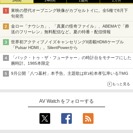
1時間
24時間
1週間
1カ月
東映の歴代オープニング映像がカプセルトイに。全5種で8月下
旬発売
金ロー「ナウシカ」、「真夏の怪奇ファイル」、ABEMAで「葬
送のフリーレン」無料配信など。夏の特番・配信情報
世界初アクティブノイズキャンセリングII搭載HDMIケーブル
「Pulsar HDMI」。SilentPowerから
「バック・トゥ・ザ・フューチャー」の時計台をモチーフにした
腕時計。1985本限定
9月公開「八つ墓村」本予告。主題歌はB'z松本孝弘率いるTMG
もっと見る
AV Watch をフォローする