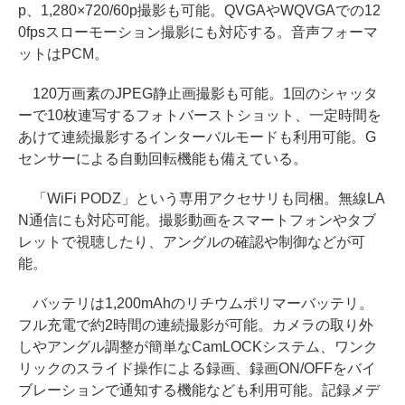
p、1,280×720/60p撮影も可能。QVGAやWQVGAでの12
0fpsスローモーション撮影にも対応する。音声フォーマ
ットはPCM。
120万画素のJPEG静止画撮影も可能。1回のシャッタ
ーで10枚連写するフォトバーストショット、一定時間を
あけて連続撮影するインターバルモードも利用可能。G
センサーによる自動回転機能も備えている。
「WiFi PODZ」という専用アクセサリも同梱。無線LA
N通信にも対応可能。撮影動画をスマートフォンやタブ
レットで視聴したり、アングルの確認や制御などが可
能。
バッテリは1,200mAhのリチウムポリマーバッテリ。
フル充電で約2時間の連続撮影が可能。カメラの取り外
しやアングル調整が簡単なCamLOCKシステム、ワンク
リックのスライド操作による録画、録画ON/OFFをバイ
ブレーションで通知する機能なども利用可能。記録メデ