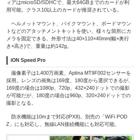
ィアはmicroSD/SDHCで、最大64GBまでのカードが利
用可能。クラス10以上のカードが推奨されている。
ヘルメットマウント、バイクマウント、ボードマウン
トなどのアタッチメントキットを使い、様々な箇所にカ
メラを固定できる。外形寸法は40×110×40mm(幅×奥行
き×高さ)で、重量は約142g。
iON Speed Pro
撮像素子は1,400万画素、Aptina MT9F002センサーを
採用。レンズの画角は169度、180度から選択できるが、
169度の場合は1080p、720p、432×240ドットでの撮影
が可能だが、180度の場合は960p、320×240ドットでの
撮影となる。
防水機能は10mまで対応(IPX8)。別売の「WiFi POD
Z」にも対応し、無線LAN接続機能にも対応可能。