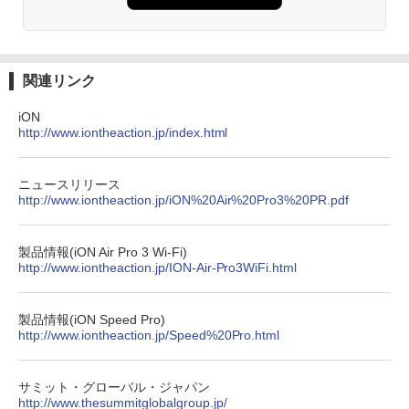
関連リンク
iON
http://www.iontheaction.jp/index.html
ニュースリリース
http://www.iontheaction.jp/iON%20Air%20Pro3%20PR.pdf
製品情報(iON Air Pro 3 Wi-Fi)
http://www.iontheaction.jp/ION-Air-Pro3WiFi.html
製品情報(iON Speed Pro)
http://www.iontheaction.jp/Speed%20Pro.html
サミット・グローバル・ジャパン
http://www.thesummitglobalgroup.jp/