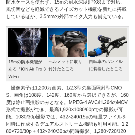
防水ケースを使わず、15mの耐水深度(IPX8)まで対応。
風切音などを軽減できるノイズカット機能を新たに搭載
しているほか、3.5mmの外部マイク入力も備えている。
ヘルメットに取り
自転車のハンドル
15mの防水機能が
付けたところ
に装着したところ
ある「iON Air Pro 3
WiFi」
撮像素子は1,200万画素、1/2.3型の裏面照射型CMO
S。画角は108度、142度、160度から選択できるが、160
度は静止画撮影のみとなる。MPEG-4 AVC/H.264のMOV
形式で撮影ができ、最高1,920×1080/60pでの撮影が可
能。1080/30p撮影では、432×240/15pの軽量ファイルを
同時に作成するデュアルストリーム機能も利用可能。1,2
80×720/30p + 432×240/30pの同時撮影、1,280×720/120