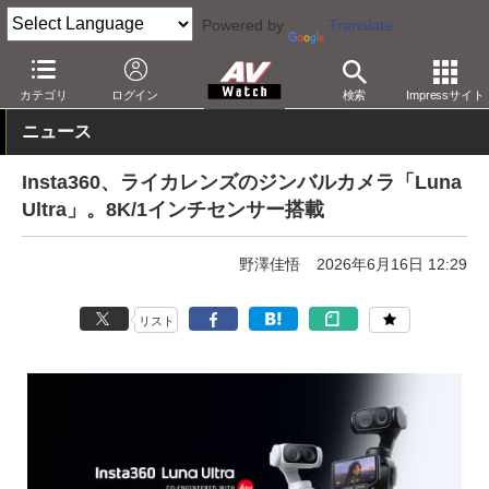
Powered by
Translate
AV Watch
製品
アクションカム
Insta360
カテゴリ
ログイン
検索
Impressサイト
ニュース
Insta360、ライカレンズのジンバルカメラ「Luna
Ultra」。8K/1インチセンサー搭載
野澤佳悟
2026年6月16日 12:29
リスト