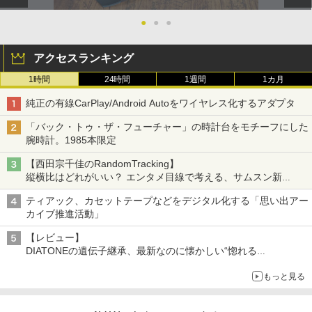
●
●
●
アクセスランキング
1時間
24時間
1週間
1カ月
純正の有線CarPlay/Android Autoをワイヤレス化するアダプタ
「バック・トゥ・ザ・フューチャー」の時計台をモチーフにした
腕時計。1985本限定
【西田宗千佳のRandomTracking】
縦横比はどれがいい？ エンタメ目線で考える、サムスン新
「Galaxy Z Fold」
ティアック、カセットテープなどをデジタル化する「思い出アー
カイブ推進活動」
【レビュー】
DIATONEの遺伝子継承、最新なのに懐かしい“惚れる
音”Tecnologia e Cuore「DS-TC52B」を聴く
もっと見る