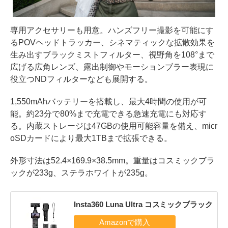
専用アクセサリーも用意。ハンズフリー撮影を可能にす
るPOVヘッドトラッカー、シネマティックな拡散効果を
生み出すブラックミストフィルター、視野角を108°まで
広げる広角レンズ、露出制御やモーションブラー表現に
役立つNDフィルターなども展開する。
1,550mAhバッテリーを搭載し、最大4時間の使用が可
能。約23分で80%まで充電できる急速充電にも対応す
る。内蔵ストレージは47GBの使用可能容量を備え、micr
oSDカードにより最大1TBまで拡張できる。
外形寸法は52.4×169.9×38.5mm。重量はコスミックブラ
ックが233g、ステラホワイトが235g。
Insta360 Luna Ultra コスミックブラック