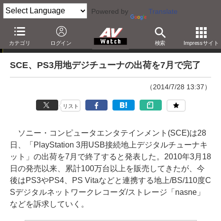
Powered by
Translate
ニュース
カテゴリ
ログイン
検索
Impressサイト
SCE、PS3用地デジチューナの出荷を7月で完了
（2014/7/28 13:37）
リスト
ソニー・コンピュータエンタテインメント(SCE)は28
日、「PlayStation 3用USB接続地上デジタルチューナキ
ット」の出荷を7月で終了すると発表した。2010年3月18
日の発売以来、累計100万台以上を販売してきたが、今
後はPS3やPS4、PS Vitaなどと連携する地上/BS/110度C
Sデジタルネットワークレコーダ/ストレージ「nasne」
などを訴求していく。