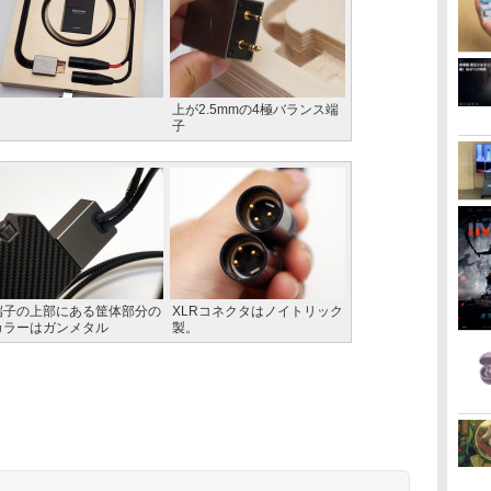
上が2.5mmの4極バランス端
子
端子の上部にある筐体部分の
XLRコネクタはノイトリック
カラーはガンメタル
製。