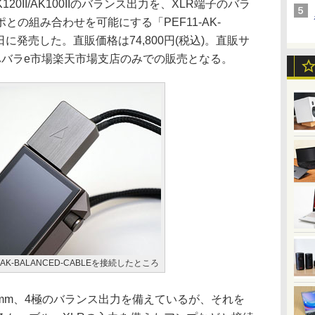
120II/AK100IIのバランス出力を、XLR端子のバラ
の組み合わせを可能にする「PEF11-AK-
30日に発売した。直販価格は74,800円(税込)。直販サ
ハバラe市場楽天市場支店のみでの販売となる。
1-AK-BALANCED-CABLEを接続したところ
IIは2.5mm、4極のバランス出力を備えているが、それを