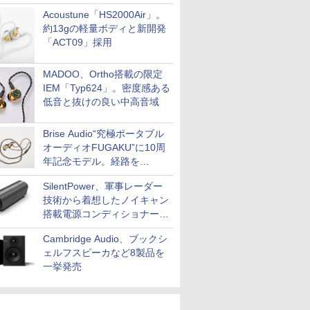
Acoustune「HS2000Air」。
約13gの軽量ボディと新開発
「ACT09」採用
MADOO、Ortho搭載の限定
IEM「Typ624」。密度感ある
低音と抜けの良い中高音域
Brise Audio“究極ポータブル
オーディオFUGAKU”に10周
年記念モデル。経路を
NISHIKIで統一。400万円
SilentPower、軍事レーダー
技術から着想したノイキャン
搭載電源コンディショナー
「AC iPurifier2」
Cambridge Audio、ブックシ
ェルフスピーカなど8製品を
一挙発売