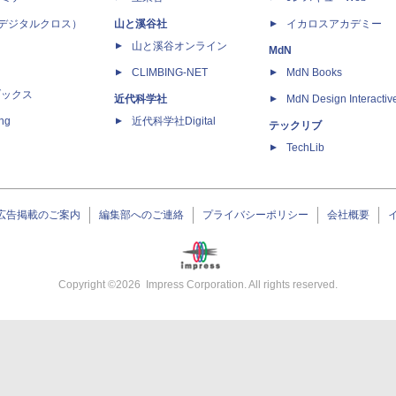
 X（デジタルクロス）
山と溪谷社
イカロスアカデミー
山と溪谷オンライン
MdN
CLIMBING-NET
MdN Books
ブックス
近代科学社
MdN Design Interactiv
ing
近代科学社Digital
テックリブ
TechLib
広告掲載のご案内
編集部へのご連絡
プライバシーポリシー
会社概要
Copyright ©
2026
Impress Corporation. All rights reserved.