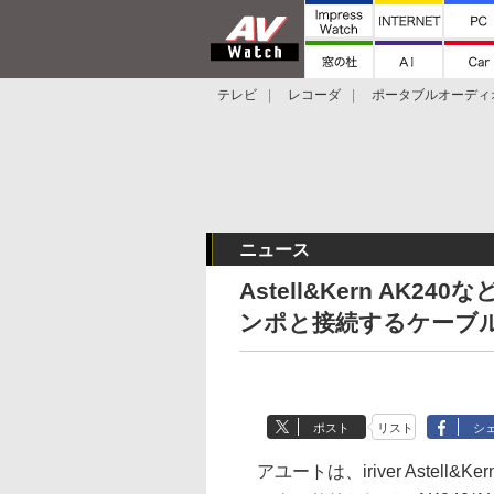
テレビ
レコーダ
ポータブルオーディ
スマートスピーカー
デジカメ
プロジ
ニュース
Astell&Kern AK
ンポと接続するケーブ
ポスト
リスト
シ
アユートは、iriver Astel