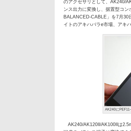
のアクセサリとして、AK240/AK
ンス出力に変換し、据置型コンポと
BALANCED-CABLE」を7月
イトのアキハバラe市場、アキ
AK240にPEF1
AK240/AK120II/AK100