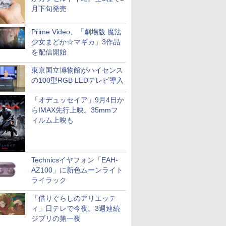
月下旬発売
Prime Video、「劇場版 魔法
少女まどか☆マギカ」3作品
を配信開始
東京国立博物館がハイセンス
の100型RGB LEDテレビ導入
「オデュッセイア」9月4日か
らIMAX先行上映。35mmフ
ィルム上映も
Technicsイヤフォン「EAH-
AZ100」に新色ムーンライト
ライラック
「借りぐらしのアリエッテ
ィ」日テレで今夜。3週連続
ジブリの第一夜