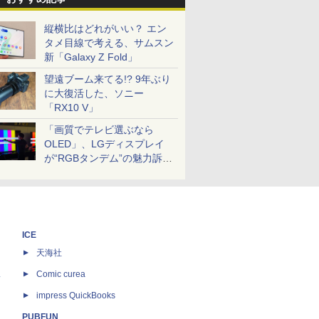
縦横比はどれがいい？ エン
タメ目線で考える、サムスン
新「Galaxy Z Fold」
望遠ブーム来てる!? 9年ぶり
に大復活した、ソニー
「RX10 V」
「画質でテレビ選ぶなら
OLED」、LGディスプレイ
が“RGBタンデム”の魅力訴
求。液晶とのガチ比較も
ICE
天海社
ス
Comic curea
impress QuickBooks
PUBFUN