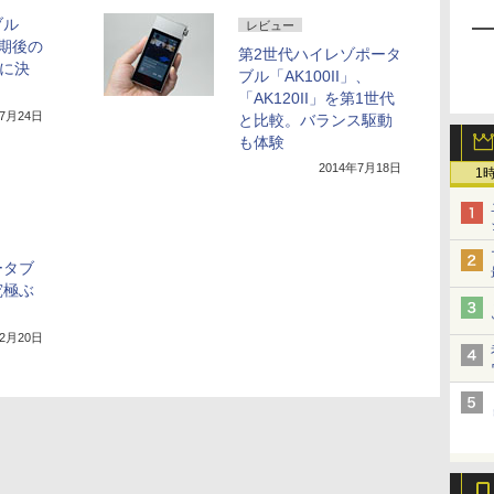
ブル
レビュー
延期後の
第2世代ハイレゾポータ
日に決
ブル「AK100II」、
「AK120II」を第1世代
年7月24日
と比較。バランス駆動
も体験
2014年7月18日
1
ータブ
究極ぶ
年2月20日