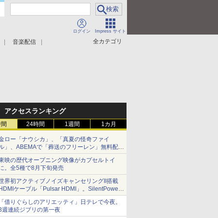
ログイン
Impress サイト
全カテゴリ
音楽配信
アクセスランキング
時間
24時間
1週間
1カ月
金ロー「ナウシカ」、「真夏の怪奇ファイ
ル」、ABEMAで「葬送のフリーレン」無料配信
など。夏の特番・配信情報
東映の歴代オープニング映像がカプセルトイ
に。全5種で8月下旬発売
世界初アクティブノイズキャンセリングII搭載
HDMIケーブル「Pulsar HDMI」。SilentPower
から
「借りぐらしのアリエッティ」日テレで今夜。
3週連続ジブリの第一夜