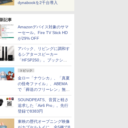
dynabookを2千台導入
新記事
Amazonデバイス対象のサマ
ーセール。Fire TV Stick HD
が29% OFF
アバック、リビングに調和す
るシアタースピーカー
「HFSP250」。ブックシェ
ルフはペア3万円以下
トピック
金ロー「ナウシカ」、「真夏
の怪奇ファイル」、ABEMA
で「葬送のフリーレン」無料
配信など。夏の特番・配信情
SOUNDPEATS、音質と軽さ
報
追求した「Air6 Pro」。先行
登録で8383円
東映の歴代オープニング映像
がカプセルトイに。全5種で8