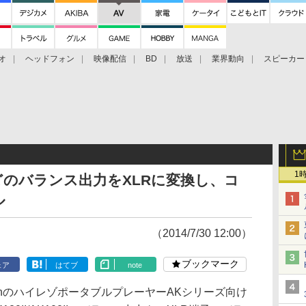
オ
ヘッドフォン
映像配信
BD
放送
業界動向
スピーカー
ェクタ
PS4
BDプレーヤー
映像配信
BD
1
240などのバランス出力をXLRに変換し、コ
ル
（2014/7/30 12:00）
ブックマーク
ェア
はてブ
note
l&KernのハイレゾポータブルプレーヤーAKシリーズ向け