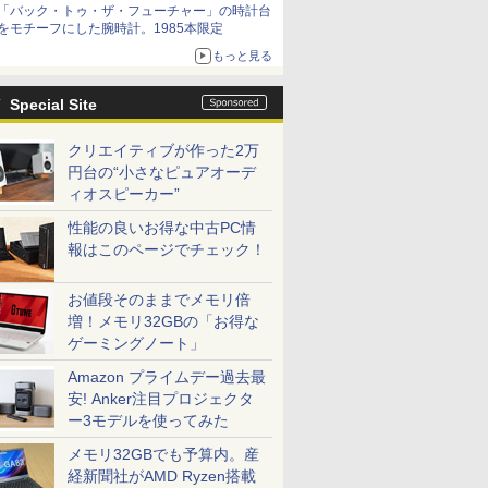
「バック・トゥ・ザ・フューチャー」の時計台
をモチーフにした腕時計。1985本限定
もっと見る
Special Site
クリエイティブが作った2万
円台の“小さなピュアオーデ
ィオスピーカー”
性能の良いお得な中古PC情
報はこのページでチェック！
お値段そのままでメモリ倍
増！メモリ32GBの「お得な
ゲーミングノート」
Amazon プライムデー過去最
安! Anker注目プロジェクタ
ー3モデルを使ってみた
メモリ32GBでも予算内。産
経新聞社がAMD Ryzen搭載