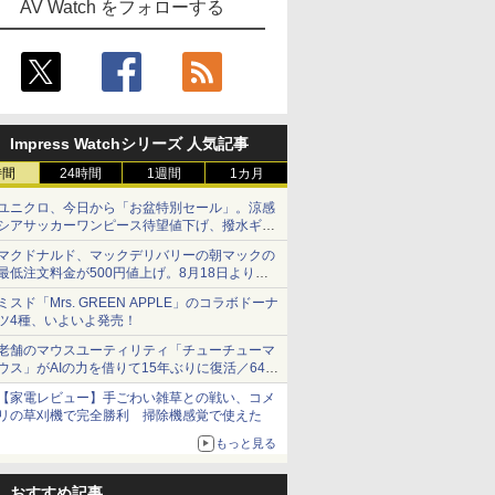
AV Watch をフォローする
Impress Watchシリーズ 人気記事
時間
24時間
1週間
1カ月
ユニクロ、今日から「お盆特別セール」。涼感
シアサッカーワンピース待望値下げ、撥水ギア
ショーツは1990円に
マクドナルド、マックデリバリーの朝マックの
最低注文料金が500円値上げ。8月18日より
1,500円から受付
ミスド「Mrs. GREEN APPLE」のコラボドーナ
ツ4種、いよいよ発売！
老舗のマウスユーティリティ「チューチューマ
ウス」がAIの力を借りて15年ぶりに復活／64bit
化、Windows 10/11、「Chrome」も走り回
【家電レビュー】手ごわい雑草との戦い、コメ
る。復活記念で2026年末まで500円
リの草刈機で完全勝利 掃除機感覚で使えた
もっと見る
おすすめ記事