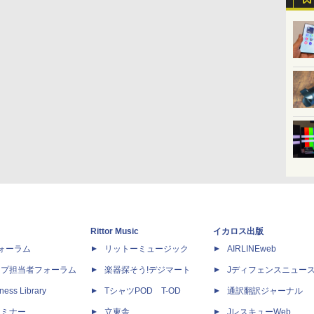
Rittor Music
イカロス出版
dフォーラム
リットーミュージック
AIRLINEweb
ップ担当者フォーラム
楽器探そう!デジマート
Jディフェンスニュー
ness Library
TシャツPOD T-OD
通訳翻訳ジャーナル
セミナー
立東舎
JレスキューWeb