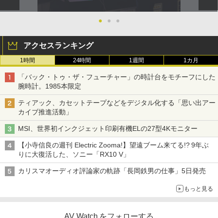
●
●
●
アクセスランキング
1時間
24時間
1週間
1カ月
「バック・トゥ・ザ・フューチャー」の時計台をモチーフにした
腕時計。1985本限定
ティアック、カセットテープなどをデジタル化する「思い出アー
カイブ推進活動」
MSI、世界初インクジェット印刷有機ELの27型4Kモニター
【小寺信良の週刊 Electric Zooma!】望遠ブーム来てる!? 9年ぶ
りに大復活した、ソニー「RX10 V」
カリスマオーディオ評論家の軌跡「長岡鉄男の仕事」5日発売
もっと見る
AV Watch をフォローする