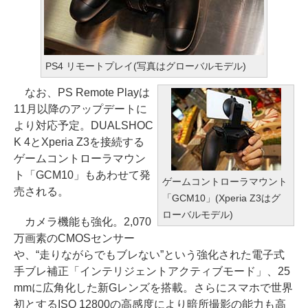
PS4 リモートプレイ(写真はグローバルモデル)
なお、PS Remote Playは
11月以降のアップデートに
より対応予定。DUALSHOC
K 4とXperia Z3を接続する
ゲームコントローラマウン
ト「GCM10」もあわせて発
ゲームコントローラマウント
売される。
「GCM10」(Xperia Z3はグ
ローバルモデル)
カメラ機能も強化。2,070
万画素のCMOSセンサー
や、“走りながらでもブレない”という強化された電子式
手ブレ補正「インテリジェントアクティブモード」、25
mmに広角化した新Gレンズを搭載。さらにスマホで世界
初とするISO 12800の高感度により暗所撮影の能力も高