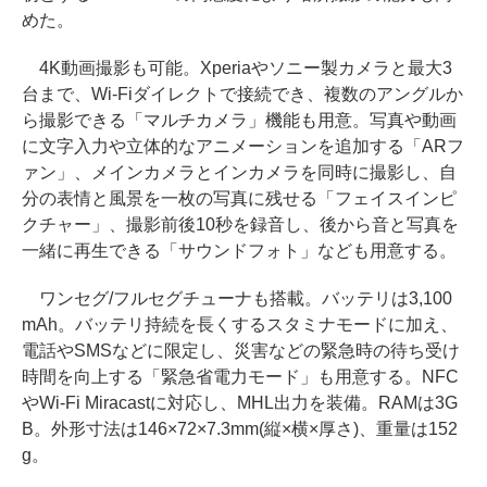
めた。
4K動画撮影も可能。Xperiaやソニー製カメラと最大3
台まで、Wi-Fiダイレクトで接続でき、複数のアングルか
ら撮影できる「マルチカメラ」機能も用意。写真や動画
に文字入力や立体的なアニメーションを追加する「ARフ
ァン」、メインカメラとインカメラを同時に撮影し、自
分の表情と風景を一枚の写真に残せる「フェイスインピ
クチャー」、撮影前後10秒を録音し、後から音と写真を
一緒に再生できる「サウンドフォト」なども用意する。
ワンセグ/フルセグチューナも搭載。バッテリは3,100
mAh。バッテリ持続を長くするスタミナモードに加え、
電話やSMSなどに限定し、災害などの緊急時の待ち受け
時間を向上する「緊急省電力モード」も用意する。NFC
やWi-Fi Miracastに対応し、MHL出力を装備。RAMは3G
B。外形寸法は146×72×7.3mm(縦×横×厚さ)、重量は152
g。