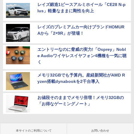
レイズ鍛造1ピースアルミホイール「CE28 N-p
lus」軽量なままに剛性を向上
レイズのプレミアムカー向けブランドHOMUR
Aから「2×9R」が登場！
エントリーなのに脅威の実力!「Osprey」Nobl
e Audioワイヤレスイヤフォン4機種を一気に聴
く
メモリ32GBでも予算内。産経新聞社がAMD R
yzen搭載dynabookを2千台導入
お値段そのままでメモリ倍増！メモリ32GBの
「お得なゲーミングノート」
本サイトのご利用について
お問い合わせ