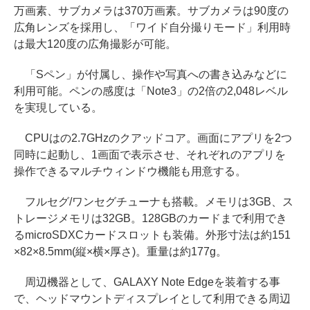
万画素、サブカメラは370万画素。サブカメラは90度の
広角レンズを採用し、「ワイド自分撮りモード」利用時
は最大120度の広角撮影が可能。
「Sペン」が付属し、操作や写真への書き込みなどに
利用可能。ペンの感度は「Note3」の2倍の2,048レベル
を実現している。
CPUはの2.7GHzのクアッドコア。画面にアプリを2つ
同時に起動し、1画面で表示させ、それぞれのアプリを
操作できるマルチウィンドウ機能も用意する。
フルセグ/ワンセグチューナも搭載。メモリは3GB、ス
トレージメモリは32GB。128GBのカードまで利用でき
るmicroSDXCカードスロットも装備。外形寸法は約151
×82×8.5mm(縦×横×厚さ)。重量は約177g。
周辺機器として、GALAXY Note Edgeを装着する事
で、ヘッドマウントディスプレイとして利用できる周辺