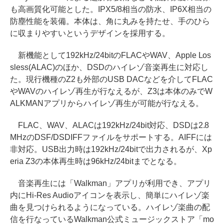
も高画質化可能とした。IPX5/8相当の防水、IP6X相当の
防塵性能を装備。本体は、角に丸みを持たせ、手のひら
に収まりやすいというデザインを採用する。
新機能として192kHz/24bitのFLACやWAV、Apple Los
sless(ALAC)のほか、DSDのハイレゾ音楽再生に対応し
た。現行機種のZ2も外部のUSB DACなどを介してFLAC
やWAVのハイレゾ再生が行なえるが、Z3は本体のみでW
ALKMANアプリからハイレゾ再生が可能が行なえる。
FLAC、WAV、ALACは192kHz/24bit対応、DSDは2.8
MHzのDSF/DSDIFFファイルをサポートする。AIFFには
非対応。USB出力時は192kHz/24bitで出力されるが、Xp
eria Z3の本体再生時は96kHz/24bitまでとなる。
音楽再生には「Walkman」アプリが利用でき、アプリ
内にHi-Res Audioアイコンを表示し、簡単にハイレゾ楽
曲を見つけられるようになっている。ハイレゾ楽曲の配
信を行なっているWalkman公式ミュージックストア「mo