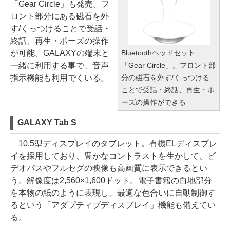
「Gear Circle」も発売。フ
ロント部分にある磁石を外
す/くっつけることで受話・
終話、再生・ポーズの操作
が可能。GALAXYの端末と
Bluetoothヘッドセット
一緒に利用する事で、音声
「Gear Circle」。フロント部
指示機能も利用でくいる。
分の磁石を外す/くっつける
ことで受話・終話、再生・ポ
ーズの操作ができる
GALAXY Tab S
10.5型ディスプレイのタブレット。有機ELディスプレ
イを採用しており、豊かなコントラストを生かして、ビ
デオパスやフルセグの映像も高画質に表示できるとい
う。解像度は2,560×1,600ドット。電子書籍の白地部分
を本物の紙のように表現し、最適な色合いに自動制御す
るという「アダプティブディスプレイ」機能も備えてい
る。