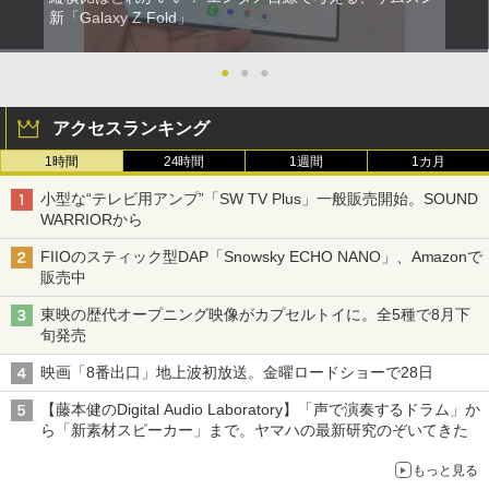
新「Galaxy Z Fold」
●
●
●
アクセスランキング
1時間
24時間
1週間
1カ月
小型な“テレビ用アンプ”「SW TV Plus」一般販売開始。SOUND
WARRIORから
FIIOのスティック型DAP「Snowsky ECHO NANO」、Amazonで
販売中
東映の歴代オープニング映像がカプセルトイに。全5種で8月下
旬発売
映画「8番出口」地上波初放送。金曜ロードショーで28日
【藤本健のDigital Audio Laboratory】「声で演奏するドラム」か
ら「新素材スピーカー」まで。ヤマハの最新研究のぞいてきた
もっと見る