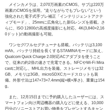
メインカメラは、2,070万画素のCMOS。サブは220万
画素のCMOSを採用。“走りながらでもブレない”という
強化された電子式手ブレ補正「インテリジェントアクテ
ィブモード」、25mmに広角化した新Gレンズを搭載。さ
らに、ISO 12800の高感度撮影にも対応。4K(3,840×2,16
0ドット)の動画撮影も可能。
ワンセグ/フルセグチューナも搭載。バッテリは3,100
mAh。バッテリ持続を長くするSTAMINAモードに加え、
Qualcom Quick Charge 2.0対応ACアダプタを使うこと
で、従来の約2倍の速さで充電できる。NFCやWi-Fi Mira
castに対応し、MHL出力を装備。ストレージメモリは32
GB、メモリは3GB。microSDXCカードスロットも装
備。外形寸法は147×73×7.4mm(縦×横×厚さ)、重量は154
g。
また、12月15日までに予約購入したユーザーには、ス
マートフォン向け周辺機器の購入などに使える、10,000
円分のソニーストアお買い物券をプレゼントするキャン