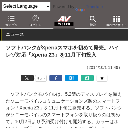
Powered by
Translate
AV Watch
製品
スマートフォン
Xperia
カテゴリ
ログイン
検索
Impressサイト
ニュース
ソフトバンクがXperiaスマホを初めて発売。ハイ
レゾ対応「Xperia Z3」を11月下旬投入
（2014/10/1 11:49）
リスト
ソフトバンクモバイルは、5.2型のディスプレイを備え
たソニーモバイルコミュニケーションズ製のスマートフ
ォン「Xperia Z3」を11月下旬に発売する。ソフトバンク
がソニーモバイルのスマートフォンを取り扱うのは初め
て。10月2日より予約受け付けを開始する。カラーはホ