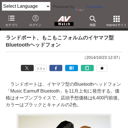
Powered by
Translate
ニュース
カテゴリ
ログイン
検索
Impressサイト
ランドポート、もこもこフォルムのイヤマフ型
Bluetoothヘッドフォン
（2014/10/23 12:07）
リスト
ランドポートは、イヤマフ型のBluetoothヘッドフォン
「Music Earmuff Bluetooth」を11月上旬に発売する。価
格はオープンプライスで、店頭予想価格は6,400円前後。
カラーはブラックとキャメルの2色。