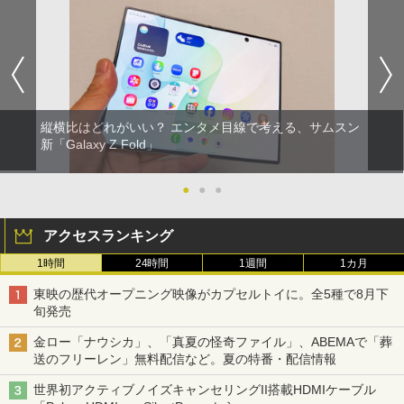
縦横比はどれがいい？ エンタメ目線で考える、サムスン
新「Galaxy Z Fold」
●
●
●
アクセスランキング
1時間
24時間
1週間
1カ月
東映の歴代オープニング映像がカプセルトイに。全5種で8月下
旬発売
金ロー「ナウシカ」、「真夏の怪奇ファイル」、ABEMAで「葬
送のフリーレン」無料配信など。夏の特番・配信情報
世界初アクティブノイズキャンセリングII搭載HDMIケーブル