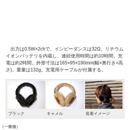
出力は0.5W×2chで、インピーダンスは32Ω。リチウム
イオンバッテリを内蔵し、連続使用時間は約10時間。充
電は約2時間。外形寸法は165×95×190mm(幅×奥行き×高
さ)、重量は132g。充電用ケーブルが付属する。
ブラック
キャメル
装着イメージ
（一條徹）